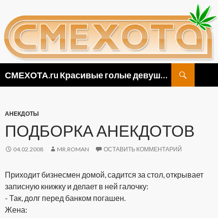
Поиск
СМЕХОТА.ru Красивые голые девушки, прикольные картинки ню и видео приколы
ПЕРЕЙТИ
К
СОДЕРЖИМОМУ
АНЕКДОТЫ
ПОДБОРКА АНЕКДОТОВ
04.02.2008
MR.ROMAN
ОСТАВИТЬ КОММЕНТАРИЙ
Приходит бизнесмен домой, садится за стол, открывает
записную книжку и делает в ней галочку:
- Так, долг перед банком погашен.
Жена: