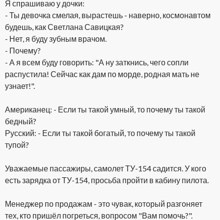
Я спрашиваю у дочки:
- Ты девочка смелая, вырастешь - наверно, космонавтом
будешь, как Светлана Савицкая?
- Нет, я буду зубным врачом.
- Почему?
- А я всем буду говорить: "А ну заткнись, чего сопли
распустила! Сейчас как дам по морде, родная мать не
узнает!".
Американец: - Если ты такой умный, то почему ты такой
бедный?
Русский: - Если ты такой богатый, то почему ты такой
тупой?
Уважаемые пассажиры, самолет ТУ-154 садится. У кого
есть зарядка от ТУ-154, просьба пройти в кабину пилота.
Менеджер по продажам - это чувак, который разгоняет
тех, кто пришёл погреться, вопросом "Вам помочь?".