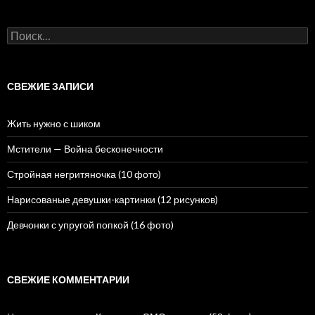
Н
а
й
т
и
СВЕЖИЕ ЗАПИСИ
:
Жить нужно с шиком
Мстители — Война бесконечности
Стройная негритяночка (10 фото)
Нарисованые девушки-картинки (12 рисунков)
Девчонки с упругой попкой (16 фото)
СВЕЖИЕ КОММЕНТАРИИ