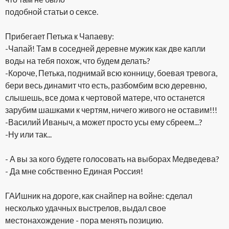
подобной статьи о сексе.
Прибегает Петька к Чапаеву:
-Чапай! Там в соседней деревне мужик как две капли
воды на тебя похож, что будем делать?
-Короче, Петька, поднимай всю конницу, боевая тревога,
бери весь динамит что есть, разбомбим всю деревню,
слышешь, все дома к чертовой матере, что останется
зарубим шашками к чертям, ничего живого не оставим!!!
-Василий Иваныч, а может просто усы ему сбреем...?
-Ну или так...
- А вы за кого будете голосовать на выборах Медведева?
- Да мне собственно Единая Россия!
ГАИшник на дороге, как снайпер на войне: сделал
несколько удачных выстрелов, выдал свое
местонахождение - пора менять позицию.