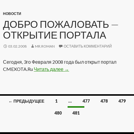
НОВОСТИ
ДОБРО ПОЖАЛОВАТЬ —
ОТКРЫТИЕ ПОРТАЛА
03.02.2008
MR.ROMAN
ОСТАВИТЬ КОММЕНТАРИЙ
Сегодня, 3го Февраля 2008 года был открыт портал
CMEXOTA.Ru
Читать далее
Добро пожаловать — Открытие
→
← ПРЕДЫДУЩЕЕ
1
…
477
478
479
Навигация
480
481
по
записям