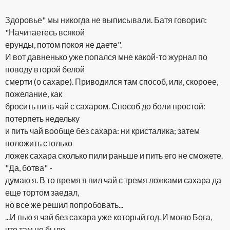
Здоровье" мы никогда не выписывали. Батя говорил:
"Начитаетесь всякой
ерунды, потом покоя не даете".
И вот давненько уже попался мне какой-то журнал по
поводу второй белой
смерти (о сахаре). Приводился там способ, или, скороее,
пожелание, как
бросить пить чай с сахаром. Способ до боли простой:
потерпеть недельку
и пить чай вообще без сахара: ни кристалика; затем
положить столько
ложек сахара сколько пили раньше и пить его не сможете.
"Да, ботва" -
думаю я. В то время я пил чай с тремя ложками сахара да
еще тортом заедал,
но все же решил попробовать...
...И пью я чай без сахара уже который год. И молю Бога,
что там не было