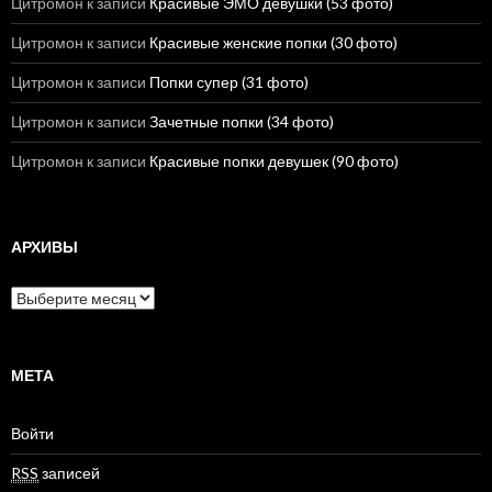
Цитромон
к записи
Красивые ЭМО девушки (53 фото)
Цитромон
к записи
Красивые женские попки (30 фото)
Цитромон
к записи
Попки супер (31 фото)
Цитромон
к записи
Зачетные попки (34 фото)
Цитромон
к записи
Красивые попки девушек (90 фото)
АРХИВЫ
А
р
х
и
в
МЕТА
ы
Войти
RSS
записей