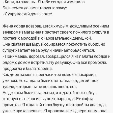
- Коля, ты знаешь... Я тебе сегодня изменила.
Бизнесмен делает вторую галочку:
- Супружеский долг - тоже!
Жена лорда возвращается хмурым, дождливым осенним
вечером из магазина и застает своего пожилого супруга в
постели с молодой и очаровательной девушкой.
Она хватает швабру и собирается поколотить обоих, но
супруг хватает ее за руку и начинает объясняться:
- Понимаешь, дорогая, возвращался я из палаты лордов и
рядом с домом встретил эту девушку. Она вся промокла,
продрогла и была голодна.
Как джентьлмен я пригласил ее домой и накормил
ужином. Ее сандали были стоптаны, я отдал ей твои
туфли, которые ты не носишь шесть лет.
Ее джинсы были в заплатах, я отдал ей твою юбку,
которую ты не носишь уже четыре года. Ее кофта
промокла. Я отдал ей твою блузку, к которой ты два года
уже не прикасаешься. Я провожал ее к двери, но тут она