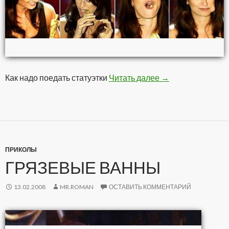
Как надо поедать статуэтки
Читать далее
Премия Оскар на 
→
ПРИКОЛЫ
ГРЯЗЕВЫЕ ВАННЫ
13.02.2008
MR.ROMAN
ОСТАВИТЬ КОММЕНТАРИЙ