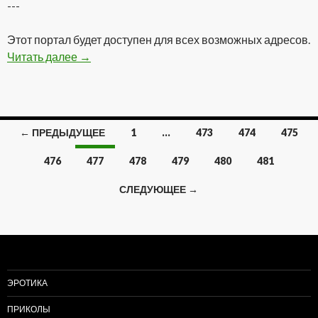
---
Этот портал будет доступен для всех возможных адресов.
Читать далее
Статический локальный IP адрес
→
← ПРЕДЫДУЩЕЕ
1
…
473
474
475
Навигация
476
477
478
479
480
481
по
СЛЕДУЮЩЕЕ →
записям
ЭРОТИКА
ПРИКОЛЫ