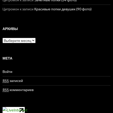
Цитромон
к записи
Красивые попки девушек (90 фото)
АРХИВЫ
А
р
х
и
в
МЕТА
ы
Войти
RSS
записей
RSS
комментариев