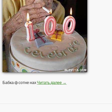
Бабка ф сотне нах
Читать далее
В Сотне
→