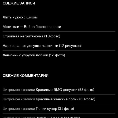
и
СВЕЖИЕ ЗАПИСИ
:
Жить нужно с шиком
Мстители — Война бесконечности
Стройная негритяночка (10 фото)
Нарисованые девушки-картинки (12 рисунков)
Девчонки с упругой попкой (16 фото)
СВЕЖИЕ КОММЕНТАРИИ
Цитромон
к записи
Красивые ЭМО девушки (53 фото)
Цитромон
к записи
Красивые женские попки (30 фото)
Цитромон
к записи
Попки супер (31 фото)
Цитромон
к записи
Зачетные попки (34 фото)