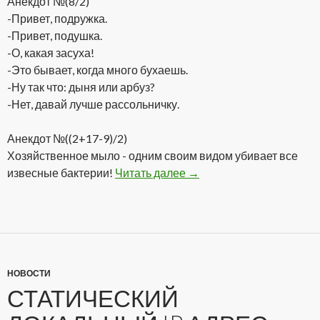
Анекдот №(8/2)
-Привет, подружка.
-Привет, подушка.
-О, какая засуха!
-Это бывает, когда много бухаешь.
-Ну так что: дыня или арбуз?
-Нет, давай лучше рассольничку.
Анекдот №((2+17-9)/2)
Хозяйственное мыло - одним своим видом убивает все
извесные бактерии!
Читать далее
Подборка анекдотов от g
→
НОВОСТИ
СТАТИЧЕСКИЙ