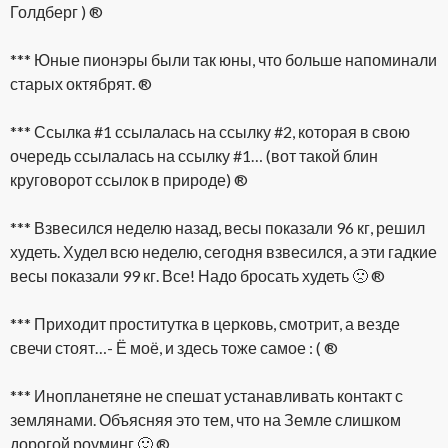
Голдберг ) ®
*** Юные пионэры были так юны, что больше напоминали
старых октябрят. ®
*** Ссылка #1 ссылалась на ссылку #2, которая в свою
очередь ссылалась на ссылку #1… (вот такой блин
круговорот ссылок в природе) ®
*** Взвесился неделю назад, весы показали 96 кг, решил
худеть. Худел всю неделю, сегодня взвесился, а эти гадкие
весы показали 99 кг. Все! Надо бросать худеть 🙁 ®
*** Приходит проститутка в церковь, смотрит, а везде
свечи стоят…- Ё моё, и здесь тоже самое : ( ®
*** Инопланетяне не спешат устанавливать контакт с
землянами. Объясняя это тем, что на Земле слишком
дорогой роуминг 🙂 ®