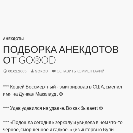
АНЕКДОТЫ
ПОДБОРКА АНЕКДОТОВ
ОТ GO®OD
08.02.2008
GOROD
ОСТАВИТЬ КОММЕНТАРИЙ
*** Кощей Бессмертный - эмигрировав в США, сменил
имя на Дункан Макклауд . ®
*** Удав удавился на удавке. Во как бывает! ®
*** «Подошла сегодня к зеркалу и увидела в нем что-то
черное, сморщенное и гадкое...» (из интервью Вупи