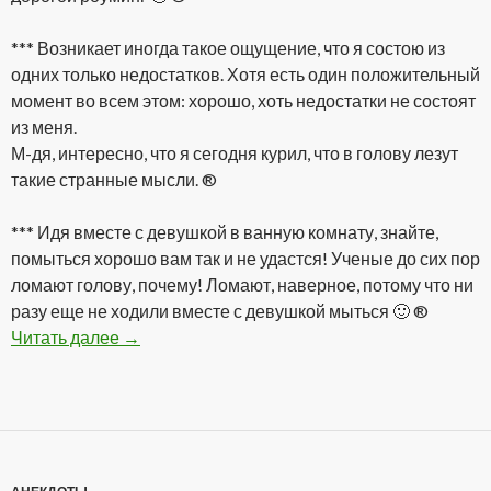
*** Возникает иногда такое ощущение, что я состою из
одних только недостатков. Хотя есть один положительный
момент во всем этом: хорошо, хоть недостатки не состоят
из меня.
М-дя, интересно, что я сегодня курил, что в голову лезут
такие странные мысли. ®
*** Идя вместе с девушкой в ванную комнату, знайте,
помыться хорошо вам так и не удастся! Ученые до сих пор
ломают голову, почему! Ломают, наверное, потому что ни
разу еще не ходили вместе с девушкой мыться 🙂 ®
Читать далее
Подборка анекдотов от Go®oD
→