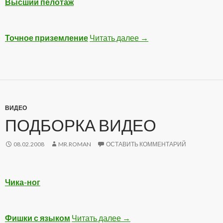
Высший пелотаж
Точное приземление
Читать далее
Подборка видео с уча
→
ВИДЕО
ПОДБОРКА ВИДЕО
08.02.2008
MR.ROMAN
ОСТАВИТЬ КОММЕНТАРИЙ
Чика-ног
Фишки с языком
Читать далее
Подборка Видео
→