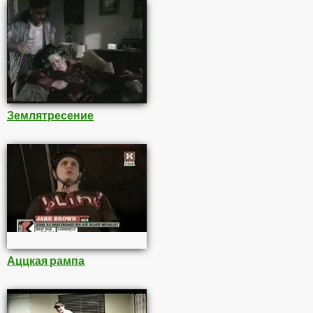
Землятресение
Аццкая рампа