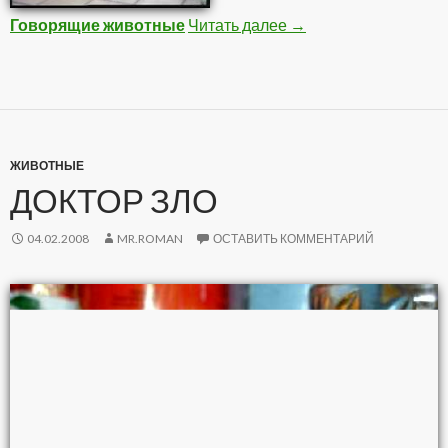
Говорящие животные
Читать далее
Животные
→
ЖИВОТНЫЕ
ДОКТОР ЗЛО
04.02.2008
MR.ROMAN
ОСТАВИТЬ КОММЕНТАРИЙ