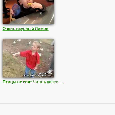
Очень вкусный Лимон
Птицы не спят
Читать далее
Детишки
→