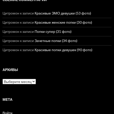
Цитромон
к записи
Красивые ЭМО девушки (53 фото)
Цитромон
к записи
Красивые женские попки (30 фото)
Цитромон
к записи
Попки супер (31 фото)
Цитромон
к записи
Зачетные попки (34 фото)
Цитромон
к записи
Красивые попки девушек (90 фото)
АРХИВЫ
А
р
х
и
в
МЕТА
ы
Войти