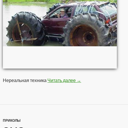
Нереальная техника
Читать далее
Это вам не шубу в трус
→
ПРИКОЛЫ