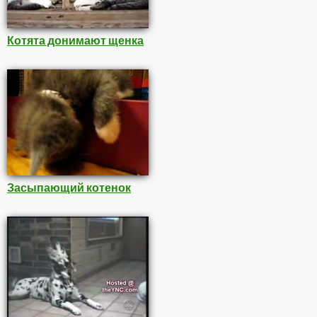
Котята донимают щенка
Засыпающий котенок