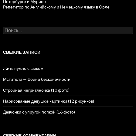
Петербурге и Мурино
Репетитор по Английскому и Немецкому языку в Орле
Н
а
й
т
и
СВЕЖИЕ ЗАПИСИ
:
Жить нужно с шиком
Мстители — Война бесконечности
Стройная негритяночка (10 фото)
Нарисованые девушки-картинки (12 рисунков)
Девчонки с упругой попкой (16 фото)
СВЕЖИЕ КОММЕНТАРИИ