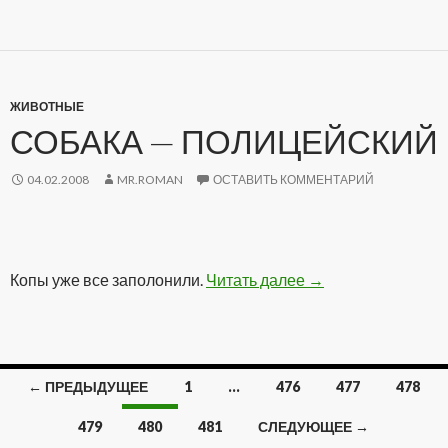
ЖИВОТНЫЕ
СОБАКА — ПОЛИЦЕЙСКИЙ
04.02.2008
MR.ROMAN
ОСТАВИТЬ КОММЕНТАРИЙ
Копы уже все заполонили.
Читать далее
Собака — Полицей
→
← ПРЕДЫДУЩЕЕ
1
…
476
477
478
Навигация
479
480
481
СЛЕДУЮЩЕЕ →