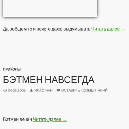
Да вобщем то и нечего даже выдумывать
Читать далее
Выб
→
ПРИКОЛЫ
БЭТМЕН НАВСЕГДА
04.02.2008
MR.ROMAN
ОСТАВИТЬ КОММЕНТАРИЙ
Бэтмен вечен
Читать далее
Бэтмен навсегда
→