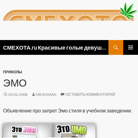
Поиск
СМЕХОТА.ru Красивые голые девушки, прикольные картинки ню и видео приколы
ПЕРЕЙТИ
ОСНОВ
К
МЕНЮ
СОДЕРЖИМОМУ
ПРИКОЛЫ
ЭМО
04.02.2008
MR.ROMAN
ОСТАВИТЬ КОММЕНТАРИЙ
Объявление про запрет Эмо стиля в учебном заведении.