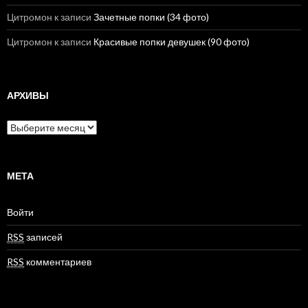
Цитромон
к записи
Зачетные попки (34 фото)
Цитромон
к записи
Красивые попки девушек (90 фото)
АРХИВЫ
А
р
х
и
в
МЕТА
ы
Войти
RSS
записей
RSS
комментариев