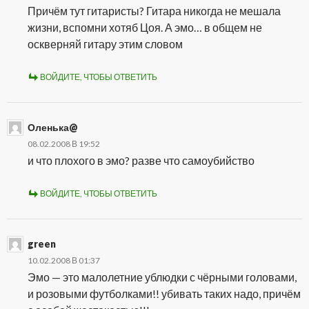
Причём тут гитаристы? Гитара никогда не мешала
жизни, вспомни хотяб Цоя. А эмо… в общем не
оскверняй гитару этим словом
ВОЙДИТЕ, ЧТОБЫ ОТВЕТИТЬ
Оленька@
08.02.2008 В 19:52
и что плохого в эмо? разве что самоубийство
ВОЙДИТЕ, ЧТОБЫ ОТВЕТИТЬ
green
10.02.2008 В 01:37
Эмо — это малолетние ублюдки с чёрными головами,
и розовыми футболками!! убивать таких надо, причём