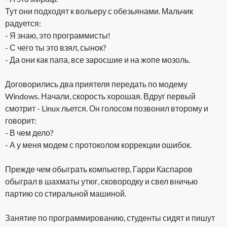
Тут они подходят к вольеру с обезьянами. Мальчик
радуется:
- Я знаю, это программисты!
- С чего ты это взял, сынок?
- Да они как папа, все заросшие и на жопе мозоль.
Договорились два приятеля передать по модему
Windows. Начали, скорость хорошая. Вдруг первый
смотрит - Linux льется. Он голосом позвонил второму и
говорит:
- В чем дело?
- А у меня модем с протоколом коррекции ошибок.
Прежде чем обыграть компьютер, Гарри Каспаров
обыграл в шахматы утюг, сковородку и свел вничью
партию со стиральной машиной.
Занятие по программированию, студенты сидят и пишут