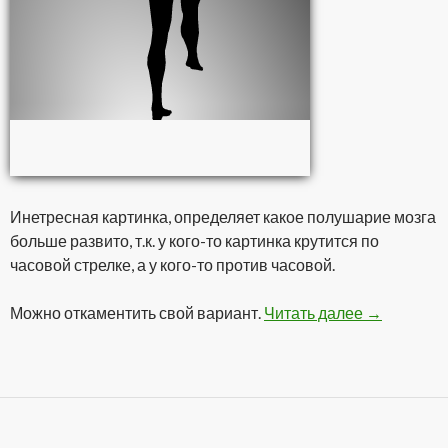
Инетресная картинка, определяет какое полушарие мозга
больше развито, т.к. у кого-то картинка крутится по
часовой стрелке, а у кого-то против часовой.
Можно откаментить свой вариант.
Читать далее
По часовой
→