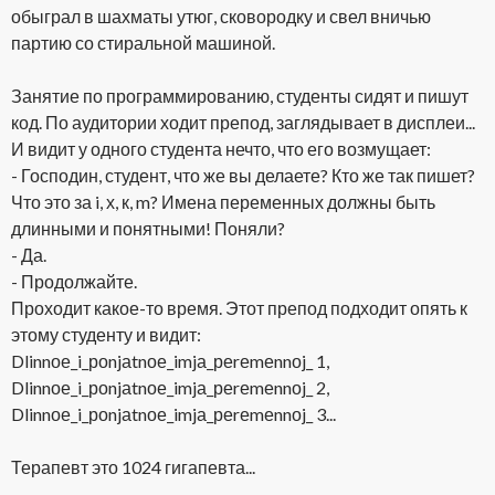
обыграл в шахматы утюг, сковородку и свел вничью
партию со стиральной машиной.
Занятие по программированию, студенты сидят и пишут
код. По аудитории ходит препод, заглядывает в дисплеи...
И видит у одного студента нечто, что его возмущает:
- Господин, студент, что же вы делаете? Кто же так пишет?
Что это за i, х, к, m? Имена переменных должны быть
длинными и понятными! Поняли?
- Да.
- Продолжайте.
Проходит какое-то время. Этот препод подходит опять к
этому студенту и видит:
Dlinnое_i_роnjаtnое_imjа_реrеmеnnоj_ 1,
Dlinnое_i_роnjаtnое_imjа_реrеmеnnоj_ 2,
Dlinnое_i_роnjаtnое_imjа_реrеmеnnоj_ 3...
Терапевт это 1024 гигапевта...