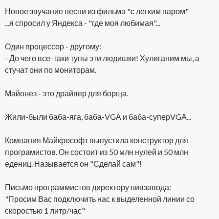
Новое звучание песни из фильма "с легким паром"
...я спросил у Яндекса - "где моя любимая"...
Один процессор - другому:
- До чего все-таки тупы эти людишки! Хулиганим мы, а
стучат они по мониторам.
Майонез - это драйвер для борща.
Жили-были баба-яга, баба-VGА и баба-суперVGА...
Компания Майкрософт выпустила конструктор для
програмистов. Он состоит из 50 млн нулей и 50 млн
едениц. Называется он "Сделай сам"!
Письмо программистов директору пивзавода:
"Просим Вас подключить нас к выделенной линии со
скоростью 1 литр/час"