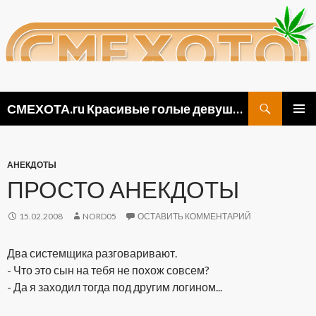
Поиск
СМЕХОТА.ru Красивые голые девушки, прикольные картинки ню и видео приколы
ПЕРЕЙТИ
ОСНОВ
К
МЕНЮ
СОДЕРЖИМОМУ
АНЕКДОТЫ
ПРОСТО АНЕКДОТЫ
15.02.2008
NORD05
ОСТАВИТЬ КОММЕНТАРИЙ
Два системщика разговаривают.
- Что это сын на тебя не похож совсем?
- Да я заходил тогда под другим логином...