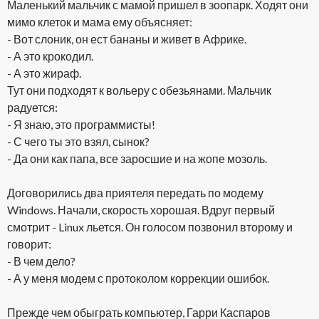
Маленький мальчик с мамой пришел в зоопарк. Ходят они
мимо клеток и мама ему объясняет:
- Вот слоник, он ест бананы и живет в Африке.
- А это крокодил.
- А это жираф.
Тут они подходят к вольеру с обезьянами. Мальчик
радуется:
- Я знаю, это программисты!
- С чего ты это взял, сынок?
- Да они как папа, все заросшие и на жопе мозоль.
Договорились два приятеля передать по модему
Windows. Начали, скорость хорошая. Вдруг первый
смотрит - Linux льется. Он голосом позвонил второму и
говорит:
- В чем дело?
- А у меня модем с протоколом коррекции ошибок.
Прежде чем обыграть компьютер, Гарри Каспаров