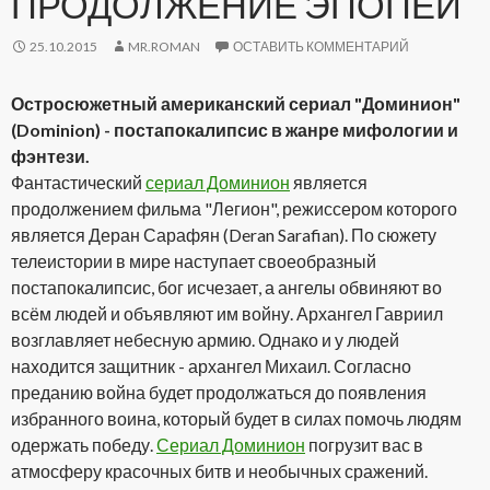
ПРОДОЛЖЕНИЕ ЭПОПЕИ
25.10.2015
MR.ROMAN
ОСТАВИТЬ КОММЕНТАРИЙ
Остросюжетный американский сериал "Доминион"
(Dominion) - постапокалипсис в жанре мифологии и
фэнтези.
Фантастический
сериал Доминион
является
продолжением фильма "Легион", режиссером которого
является Деран Сарафян (Deran Sarafian). По сюжету
телеистории в мире наступает своеобразный
постапокалипсис, бог исчезает, а ангелы обвиняют во
всём людей и объявляют им войну. Архангел Гавриил
возглавляет небесную армию. Однако и у людей
находится защитник - архангел Михаил. Согласно
преданию война будет продолжаться до появления
избранного воина, который будет в силах помочь людям
одержать победу.
Сериал Доминион
погрузит вас в
атмосферу красочных битв и необычных сражений.