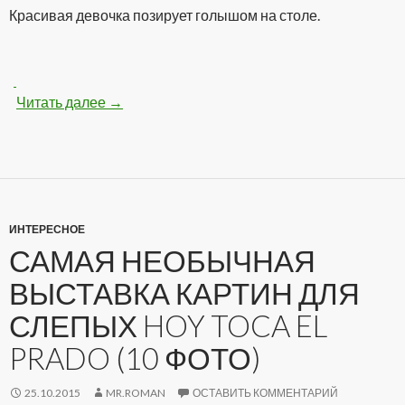
Красивая девочка позирует голышом на столе.
Читать далее
Классная голенькая девочка на столе (100 
→
ИНТЕРЕСНОЕ
САМАЯ НЕОБЫЧНАЯ
ВЫСТАВКА КАРТИН ДЛЯ
СЛЕПЫХ HOY TOCA EL
PRADO (10 ФОТО)
25.10.2015
MR.ROMAN
ОСТАВИТЬ КОММЕНТАРИЙ