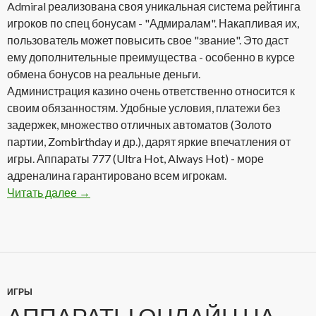
Admiral реализована своя уникальная система рейтинга
игроков по спец бонусам - "Адмиралам". Накапливая их,
пользователь может повысить свое "звание". Это даст
ему дополнительные преимущества - особенно в курсе
обмена бонусов на реальные деньги.
Администрация казино очень ответственно относится к
своим обязанностям. Удобные условия, платежи без
задержек, множество отличных автоматов (Золото
партии, Zombirthday и др.), дарят яркие впечатления от
игры. Аппараты 777 (Ultra Hot, Always Hot) - море
адреналина гарантировано всем игрокам.
Читать далее
Admiral Casino Club — один из лидеров онлай
→
ИГРЫ