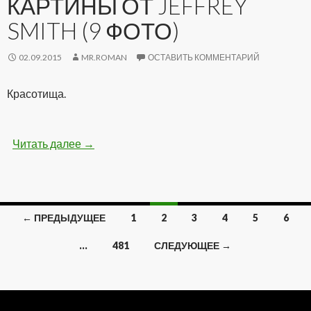
КАРТИНЫ ОТ JEFFREY
SMITH (9 ФОТО)
02.09.2015
MR.ROMAN
ОСТАВИТЬ КОММЕНТАРИЙ
Красотища.
Читать далее
Удивительные картины от Jeffrey Smith (9 фо
→
← ПРЕДЫДУЩЕЕ
1
2
3
4
5
6
Навигация
…
481
СЛЕДУЮЩЕЕ →
по
записям