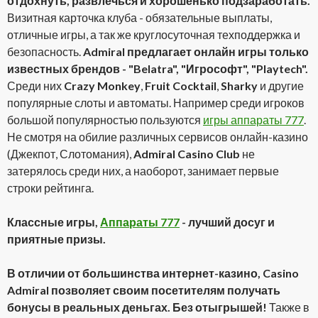
отдохнуть, развлечься и хорошенько подзаработать.
Визитная карточка клуба - обязательные выплаты,
отличные игры, а так же круглосуточная техподдержка и
безопасность.
Admiral предлагает онлайн игры только
известных брендов - "Belatra", "Игрософт", "Playtech".
Среди них
Crazy Monkey
,
Fruit Cocktail
,
Sharky
и другие
популярные слоты и автоматы. Например среди игроков
большой популярностью пользуются
игры аппараты 777
.
Не смотря на обилие различных сервисов онлайн-казино
(Джекпот, Слотомания),
Admiral Casino Club
не
затерялось среди них, а наоборот, занимает первые
строки рейтинга.
Классные игры,
Аппараты 777
- лучший досуг и
приятные призы.
В отличии от большинства интернет-казино, Casino
Admiral позволяет своим посетителям получать
бонусы в реальных деньгах. Без отыгрышей!
Также в