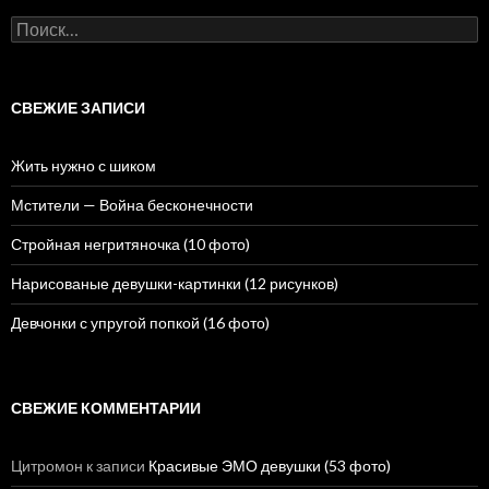
Н
а
й
т
и
СВЕЖИЕ ЗАПИСИ
:
Жить нужно с шиком
Мстители — Война бесконечности
Стройная негритяночка (10 фото)
Нарисованые девушки-картинки (12 рисунков)
Девчонки с упругой попкой (16 фото)
СВЕЖИЕ КОММЕНТАРИИ
Цитромон
к записи
Красивые ЭМО девушки (53 фото)