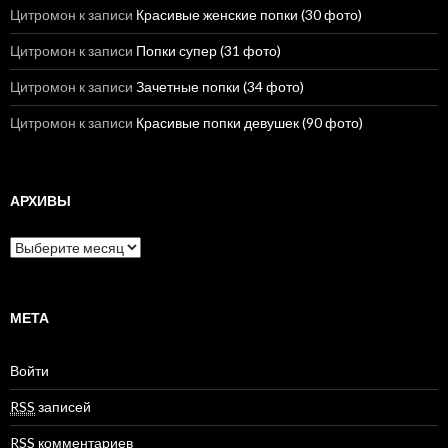
Цитромон
к записи
Красивые женские попки (30 фото)
Цитромон
к записи
Попки супер (31 фото)
Цитромон
к записи
Зачетные попки (34 фото)
Цитромон
к записи
Красивые попки девушек (90 фото)
АРХИВЫ
А
р
х
и
в
МЕТА
ы
Войти
RSS
записей
RSS
комментариев