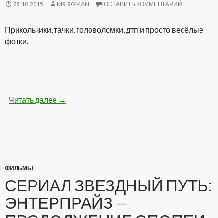
25.10.2015
MR.ROMAN
ОСТАВИТЬ КОММЕНТАРИЙ
Прикольчики, тачки, головоломки, дтп и просто весёлые
фотки.
Читать далее
Бодрые картинки (28 фото)
→
ФИЛЬМЫ
СЕРИАЛ ЗВЕЗДНЫЙ ПУТЬ:
ЭНТЕРПРАЙЗ —