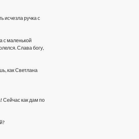
ь исчезла ручка с
на с маленькой
олелся. Слава богу,
шь, как Светлана
а! Сейчас как дам по
й?