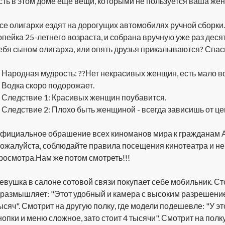
сть в этом доме еще вещи, которыми не пользуется ваша жен
се олигархи ездят на дорогущих автомобилях ручной сборки.
опейка 25-летнего возраста, и собрана вручную уже раз десят
ебя сыном олигарха, или опять друзья прикалываются? Спас
. Народная мудрость: ??Нет некрасивых женщин, есть мало во
. Водка скоро подорожает.
. Следствие 1: Красивых женщин поубавится.
. Следствие 2: Плохо быть женщиной - всегда зависишь от цен
фициальное обрашение всех киноманов мира к гражданам 
ожалуйста, соблюдайте правила посещения кинотеатра и не
росмотра.Нам же потом смотреть!!!
евушка в салоне сотовой связи покупает себе мобильник. С
 размышляет: "Этот удобный и камера с высоким разрешение
ысяч". Смотрит на другую полку, где модели подешевле: "У э
нопки и меню сложное, зато стоит 4 тысячи". Смотрит на полк