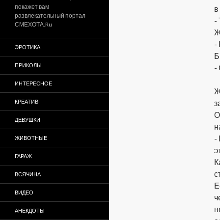
покажет вам
в
развлекательный портал
-
СМЕХОТА.Ru
Ж
-
ЭРОТИКА
Б
ПРИКОЛЫ
-
ИНТЕРЕСНОЕ
Ж
КРЕАТИВ
з
О
ДЕВУШКИ
н
-
ЖИВОТНЫЕ
э
ГАРАЖ
К
с
ВСЯЧИНА
Е
ВИДЕО
ч
н
АНЕКДОТЫ