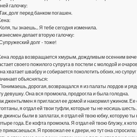
 ней галочку:
 Так, долг перед банком погашен.
ена:
 Коля, ты знаешь... Я тебе сегодня изменила.
изнесмен делает вторую галочку:
 Супружеский долг - тоже!
ена лорда возвращается хмурым, дождливым осенним вечер
астает своего пожилого супруга в постели с молодой и очар
на хватает швабру и собирается поколотить обоих, но супруг 
ачинает объясняться:
 Понимаешь, дорогая, возвращался я из палаты лордов и ряд
ту девушку. Она вся промокла, продрогла и была голодна.
ак джентьлмен я пригласил ее домой и накормил ужином. Ее
топтаны, я отдал ей твои туфли, которые ты не носишь шесть 
е джинсы были в заплатах, я отдал ей твою юбку, которую ты
етыре года. Ее кофта промокла. Я отдал ей твою блузку, к кот
е прикасаешься. Я провожал ее к двери, но тут она спросила: 