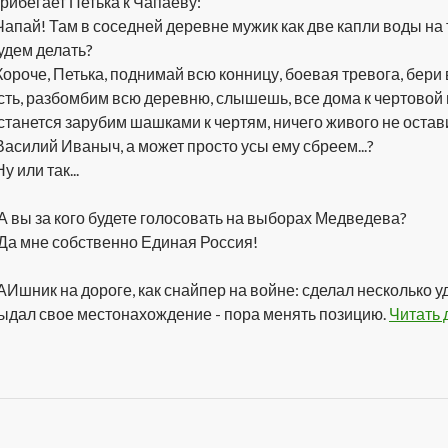
рибегает Петька к Чапаеву:
Чапай! Там в соседней деревне мужик как две капли воды на 
удем делать?
Короче, Петька, поднимай всю конницу, боевая тревога, бери
сть, разбомбим всю деревню, слышешь, все дома к чертовой 
станется зарубим шашками к чертям, ничего живого не остав
Василий Иваныч, а может просто усы ему сбреем...?
Ну или так...
 А вы за кого будете голосовать на выборах Медведева?
 Да мне собственно Единая Россия!
АИшник на дороге, как снайпер на войне: сделал несколько 
ыдал свое местонахождение - пора менять позицию.
Читать