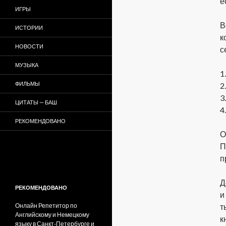
е
ИГРЫ
В
ИСТОРИИ
к
НОВОСТИ
с
МУЗЫКА
1
ФИЛЬМЫ
2
3
ЦИТАТЫ — БАШ
4
РЕКОМЕНДОВАНО
О
П
п
Д
РЕКОМЕНДОВАНО
и
Онлайн Репетитор по
т
Английскому и Немецкому
к
языку в Санкт-Петербурге и