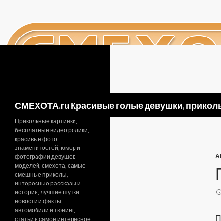
Поиск
СМЕХОТА.ru Красивые голые девушки, приколь
Прикольные картинки,
бесплатные видео ролики,
красивые фото
знаменитостей, юмор и
А
фотографии девушек
моделей, смехота, самые
смешные приколы,
интересные рассказы и
истории, лучшие шутки,
новости и факты,
автомобили и тюнинг,
П
статьи и самое интересное