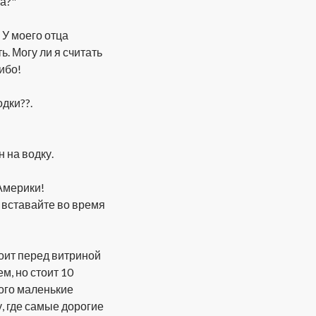
а?"
 У моего отца
ь. Могу ли я считать
ибо!
дки??.
 на водку.
Америки!
 вставайте во время
тоит перед витриной
м, но стоит 10
того маленькие
у, где самые дорогие