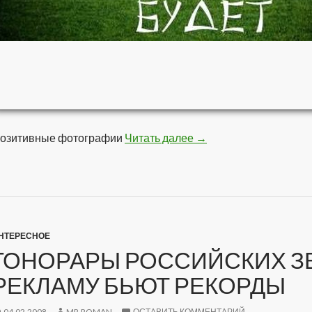
озитивные фотографии
Читать далее
Позитивчег
→
НТЕРЕСНОЕ
ГОНОРАРЫ РОССИЙСКИХ ЗВ
РЕКЛАМУ БЬЮТ РЕКОРДЫ
04.02.2008
MR.ROMAN
ОСТАВИТЬ КОММЕНТАРИЙ