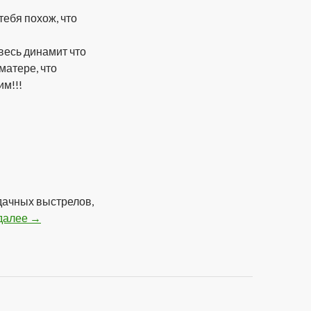
тебя похож, что
 весь динамит что
матере, что
им!!!
удачных выстрелов,
 далее
Подборка Анекдотов
→