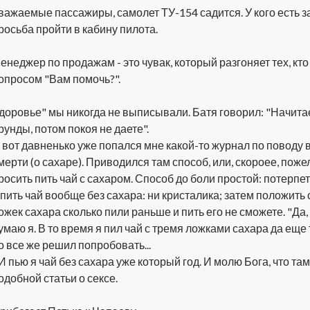
важаемые пассажиры, самолет ТУ-154 садится. У кого есть з
росьба пройти в кабину пилота.
енеджер по продажам - это чувак, который разгоняет тех, кто
опросом "Вам помочь?".
доровье" мы никогда не выписывали. Батя говорил: "Начита
рунды, потом покоя не даете".
 вот давненько уже попался мне какой-то журнал по поводу 
мерти (о сахаре). Приводился там способ, или, скороее, поже
росить пить чай с сахаром. Способ до боли простой: потерпе
 пить чай вообще без сахара: ни кристалика; затем положить 
ожек сахара сколько пили раньше и пить его не сможете. "Да, 
умаю я. В то время я пил чай с тремя ложками сахара да еще
о все же решил попробовать...
..И пью я чай без сахара уже который год. И молю Бога, что та
одобной статьи о сексе.