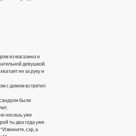
ом из магазина и
овательной девушкой.
хватает ее за руку и
ом с домом встретил
 сандали были
лет.
 не носишь уже
орой ты два года уже
"Извините, сэр, а