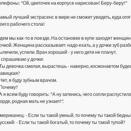
елефоны: "Ой, цветочек на корпусе нарисован! Беру-беру!"
амый лучший экстрасенс в мире не сможет увидеть, куда опят
оего рабочего стола!
дем мы как-то в поезде. На остановке в купе заходят женщи
очкой. Женщина рассказывает: надо ехать, а у дочки зуб разб
ылечили, успели. Врач хороший - у него дети не плачут.
 спрашиваю у дочки:
 Ты девочка смелая, вырастешь - наверно, космонавтом буде
авицкая?
 Нет, я буду зубным врачом.
 Почему?
 А я всем буду говорить: "А ну заткнись, чего сопли распустил
орде, родная мать не узнает!".
мериканец: - Если ты такой умный, то почему ты такой бедны
усский: - Если ты такой богатый, то почему ты такой тупой?