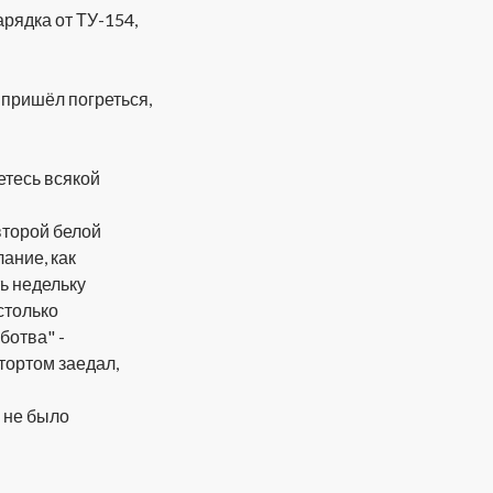
арядка от ТУ-154,
 пришёл погреться,
етесь всякой
второй белой
лание, как
ть недельку
столько
ботва" -
 тортом заедал,
м не было