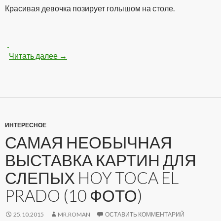
Красивая девочка позирует голышом на столе.
Читать далее
Классная голенькая девочка на столе (100 
→
ИНТЕРЕСНОЕ
САМАЯ НЕОБЫЧНАЯ
ВЫСТАВКА КАРТИН ДЛЯ
СЛЕПЫХ HOY TOCA EL
PRADO (10 ФОТО)
25.10.2015
MR.ROMAN
ОСТАВИТЬ КОММЕНТАРИЙ