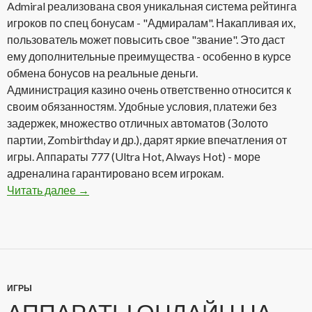
Admiral реализована своя уникальная система рейтинга
игроков по спец бонусам - "Адмиралам". Накапливая их,
пользователь может повысить свое "звание". Это даст
ему дополнительные преимущества - особенно в курсе
обмена бонусов на реальные деньги.
Администрация казино очень ответственно относится к
своим обязанностям. Удобные условия, платежи без
задержек, множество отличных автоматов (Золото
партии, Zombirthday и др.), дарят яркие впечатления от
игры. Аппараты 777 (Ultra Hot, Always Hot) - море
адреналина гарантировано всем игрокам.
Читать далее
Admiral Casino Club — один из лидеров онлай
→
ИГРЫ