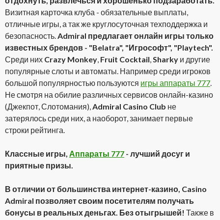
отдохнуть, развлечься и хорошенько подзаработать.
Визитная карточка клуба - обязательные выплаты,
отличные игры, а так же круглосуточная техподдержка и
безопасность.
Admiral предлагает онлайн игры только
известных брендов - "Belatra", "Игрософт", "Playtech".
Среди них
Crazy Monkey
,
Fruit Cocktail
,
Sharky
и другие
популярные слоты и автоматы. Например среди игроков
большой популярностью пользуются
игры аппараты 777
.
Не смотря на обилие различных сервисов онлайн-казино
(Джекпот, Слотомания),
Admiral Casino Club
не
затерялось среди них, а наоборот, занимает первые
строки рейтинга.
Классные игры,
Аппараты 777
- лучший досуг и
приятные призы.
В отличии от большинства интернет-казино, Casino
Admiral позволяет своим посетителям получать
бонусы в реальных деньгах. Без отыгрышей!
Также в