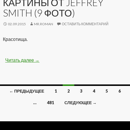
КАРТИНЫ ОТ JEFFREY
SMITH (9 ФОТО)
02.09.2015
MR.ROMAN
ОСТАВИТЬ КОММЕНТАРИЙ
Красотища.
Читать далее
Удивительные картины от Jeffrey Smith (9 фо
→
← ПРЕДЫДУЩЕЕ
1
2
3
4
5
6
Навигация
…
481
СЛЕДУЮЩЕЕ →
по
записям