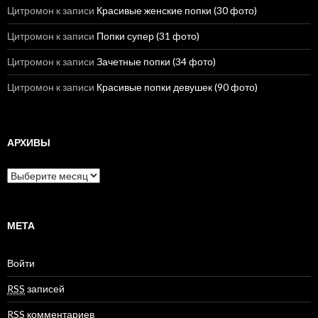
Цитромон
к записи
Красивые женские попки (30 фото)
Цитромон
к записи
Попки супер (31 фото)
Цитромон
к записи
Зачетные попки (34 фото)
Цитромон
к записи
Красивые попки девушек (90 фото)
АРХИВЫ
А
р
х
и
в
МЕТА
ы
Войти
RSS
записей
RSS
комментариев