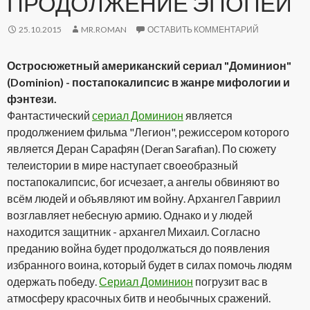
ПРОДОЛЖЕНИЕ ЭПОПЕИ
25.10.2015
MR.ROMAN
ОСТАВИТЬ КОММЕНТАРИЙ
Остросюжетный американский сериал "Доминион"
(Dominion) - постапокалипсис в жанре мифологии и
фэнтези.
Фантастический
сериал Доминион
является
продолжением фильма "Легион", режиссером которого
является Деран Сарафян (Deran Sarafian). По сюжету
телеистории в мире наступает своеобразный
постапокалипсис, бог исчезает, а ангелы обвиняют во
всём людей и объявляют им войну. Архангел Гавриил
возглавляет небесную армию. Однако и у людей
находится защитник - архангел Михаил. Согласно
преданию война будет продолжаться до появления
избранного воина, который будет в силах помочь людям
одержать победу.
Сериал Доминион
погрузит вас в
атмосферу красочных битв и необычных сражений.