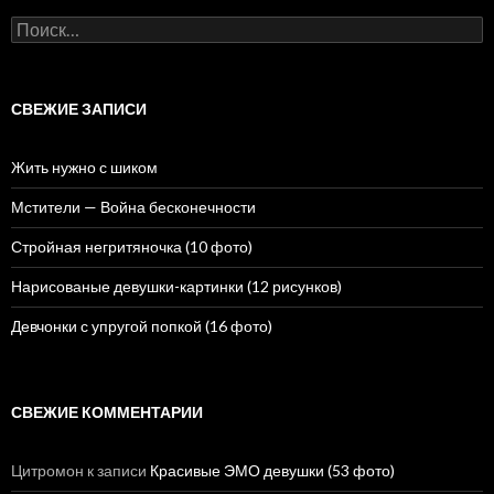
Н
а
й
т
и
СВЕЖИЕ ЗАПИСИ
:
Жить нужно с шиком
Мстители — Война бесконечности
Стройная негритяночка (10 фото)
Нарисованые девушки-картинки (12 рисунков)
Девчонки с упругой попкой (16 фото)
СВЕЖИЕ КОММЕНТАРИИ
Цитромон
к записи
Красивые ЭМО девушки (53 фото)