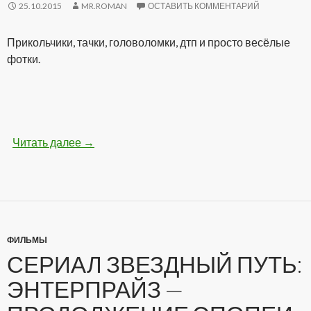
25.10.2015
MR.ROMAN
ОСТАВИТЬ КОММЕНТАРИЙ
Прикольчики, тачки, головоломки, дтп и просто весёлые
фотки.
Читать далее
Бодрые картинки (28 фото)
→
ФИЛЬМЫ
СЕРИАЛ ЗВЕЗДНЫЙ ПУТЬ:
ЭНТЕРПРАЙЗ —