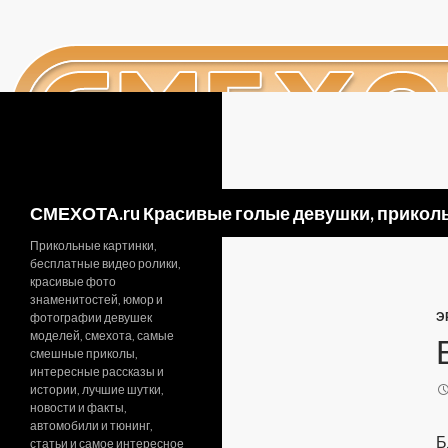
Поиск
СМЕХОТА.ru Красивые голые девушки, приколь
Прикольные картинки,
бесплатные видео ролики,
красивые фото
знаменитостей, юмор и
Э
фотографии девушек
моделей, смехота, самые
смешные приколы,
интересные рассказы и
истории, лучшие шутки,
новости и факты,
автомобили и тюнинг,
Б
статьи и самое интересное