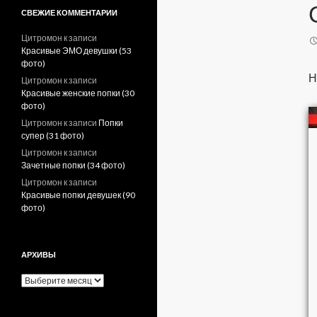
СВЕЖИЕ КОММЕНТАРИИ
Цитромон
к записи
Красивые ЭМО девушки (53
фото)
Н
Цитромон
к записи
Красивые женские попки (30
фото)
Цитромон
к записи
Попки
супер (31 фото)
Цитромон
к записи
Зачетные попки (34 фото)
Цитромон
к записи
Красивые попки девушек (90
фото)
АРХИВЫ
А
р
х