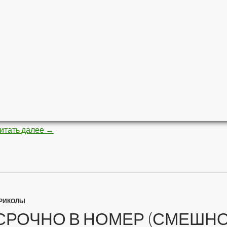
итать далее
Блондинка в сети (30 HQ фото)
→
РИКОЛЫ
СРОЧНО В НОМЕР (СМЕШН