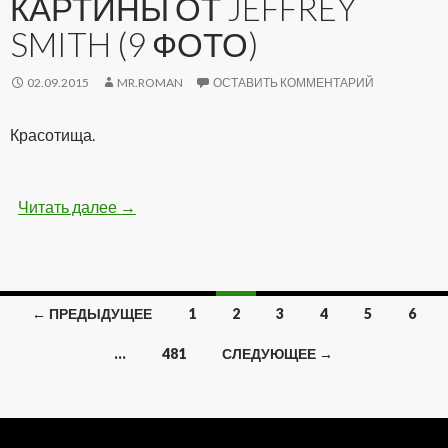
КАРТИНЫ ОТ JEFFREY
SMITH (9 ФОТО)
02.09.2015
MR.ROMAN
ОСТАВИТЬ КОММЕНТАРИЙ
Красотища.
Читать далее
Удивительные картины от Jeffrey Smith (9 фо
→
← ПРЕДЫДУЩЕЕ
1
2
3
4
5
6
Навигация
…
481
СЛЕДУЮЩЕЕ →
по
записям