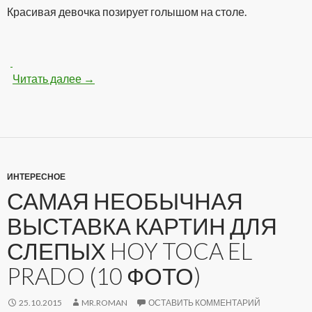
Красивая девочка позирует голышом на столе.
Читать далее
Классная голенькая девочка на столе (100 
→
ИНТЕРЕСНОЕ
САМАЯ НЕОБЫЧНАЯ
ВЫСТАВКА КАРТИН ДЛЯ
СЛЕПЫХ HOY TOCA EL
PRADO (10 ФОТО)
25.10.2015
MR.ROMAN
ОСТАВИТЬ КОММЕНТАРИЙ