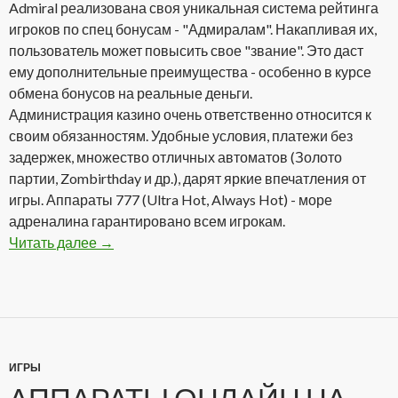
Admiral реализована своя уникальная система рейтинга
игроков по спец бонусам - "Адмиралам". Накапливая их,
пользователь может повысить свое "звание". Это даст
ему дополнительные преимущества - особенно в курсе
обмена бонусов на реальные деньги.
Администрация казино очень ответственно относится к
своим обязанностям. Удобные условия, платежи без
задержек, множество отличных автоматов (Золото
партии, Zombirthday и др.), дарят яркие впечатления от
игры. Аппараты 777 (Ultra Hot, Always Hot) - море
адреналина гарантировано всем игрокам.
Читать далее
Admiral Casino Club — один из лидеров онлай
→
ИГРЫ