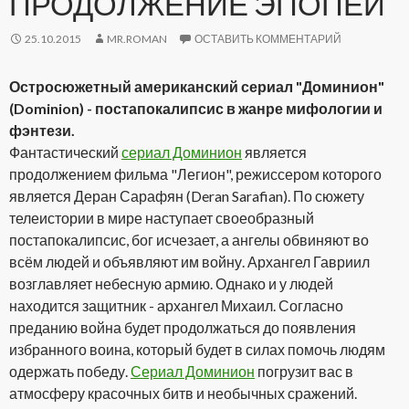
ПРОДОЛЖЕНИЕ ЭПОПЕИ
25.10.2015
MR.ROMAN
ОСТАВИТЬ КОММЕНТАРИЙ
Остросюжетный американский сериал "Доминион"
(Dominion) - постапокалипсис в жанре мифологии и
фэнтези.
Фантастический
сериал Доминион
является
продолжением фильма "Легион", режиссером которого
является Деран Сарафян (Deran Sarafian). По сюжету
телеистории в мире наступает своеобразный
постапокалипсис, бог исчезает, а ангелы обвиняют во
всём людей и объявляют им войну. Архангел Гавриил
возглавляет небесную армию. Однако и у людей
находится защитник - архангел Михаил. Согласно
преданию война будет продолжаться до появления
избранного воина, который будет в силах помочь людям
одержать победу.
Сериал Доминион
погрузит вас в
атмосферу красочных битв и необычных сражений.