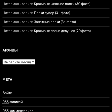
Цитромон
к записи
Красивые женские попки (30 фото)
Цитромон
к записи
Попки супер (31 фото)
Цитромон
к записи
Зачетные попки (34 фото)
Цитромон
к записи
Красивые попки девушек (90 фото)
АРХИВЫ
А
р
х
и
в
МЕТА
ы
Войти
RSS
записей
RSS
комментариев