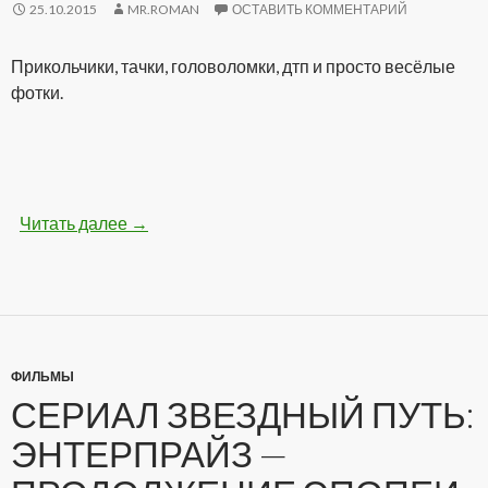
25.10.2015
MR.ROMAN
ОСТАВИТЬ КОММЕНТАРИЙ
Прикольчики, тачки, головоломки, дтп и просто весёлые
фотки.
Читать далее
Бодрые картинки (28 фото)
→
ФИЛЬМЫ
СЕРИАЛ ЗВЕЗДНЫЙ ПУТЬ:
ЭНТЕРПРАЙЗ —