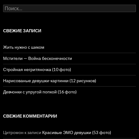
Н
а
й
т
и
СВЕЖИЕ ЗАПИСИ
:
Жить нужно с шиком
Мстители — Война бесконечности
Стройная негритяночка (10 фото)
Нарисованые девушки-картинки (12 рисунков)
Девчонки с упругой попкой (16 фото)
СВЕЖИЕ КОММЕНТАРИИ
Цитромон
к записи
Красивые ЭМО девушки (53 фото)