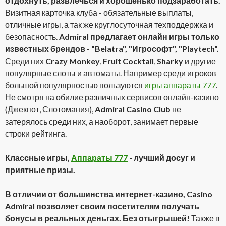
отдохнуть, развлечься и хорошенько подзаработать.
Визитная карточка клуба - обязательные выплаты,
отличные игры, а так же круглосуточная техподдержка и
безопасность.
Admiral предлагает онлайн игры только
известных брендов - "Belatra", "Игрософт", "Playtech".
Среди них
Crazy Monkey
,
Fruit Cocktail
,
Sharky
и другие
популярные слоты и автоматы. Например среди игроков
большой популярностью пользуются
игры аппараты 777
.
Не смотря на обилие различных сервисов онлайн-казино
(Джекпот, Слотомания),
Admiral Casino Club
не
затерялось среди них, а наоборот, занимает первые
строки рейтинга.
Классные игры,
Аппараты 777
- лучший досуг и
приятные призы.
В отличии от большинства интернет-казино, Casino
Admiral позволяет своим посетителям получать
бонусы в реальных деньгах. Без отыгрышей!
Также в