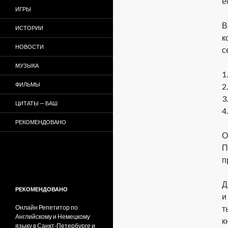
е
ИГРЫ
В
ИСТОРИИ
к
НОВОСТИ
с
МУЗЫКА
1
ФИЛЬМЫ
2
3
ЦИТАТЫ — БАШ
4
РЕКОМЕНДОВАНО
О
П
п
Д
РЕКОМЕНДОВАНО
и
Онлайн Репетитор по
т
Английскому и Немецкому
к
языку в Санкт-Петербурге и