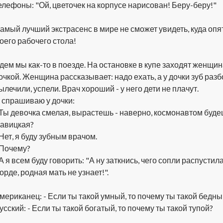
елефоны: "Ой, цветочек на корпусе нарисован! Беру-беру!"
амый лучший экстрасенс в мире не сможет увидеть, куда опят
оего рабочего стола!
дем мы как-то в поезде. На остановке в купе заходят женщи
очкой. Женщина рассказывает: надо ехать, а у дочки зуб разб
ылечили, успели. Врач хороший - у него дети не плачут.
 спрашиваю у дочки:
 Ты девочка смелая, вырастешь - наверно, космонавтом буде
авицкая?
 Нет, я буду зубным врачом.
 Почему?
 А я всем буду говорить: "А ну заткнись, чего сопли распустил
орде, родная мать не узнает!".
мериканец: - Если ты такой умный, то почему ты такой бедны
усский: - Если ты такой богатый, то почему ты такой тупой?