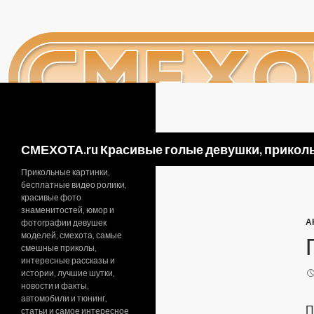
Поиск
СМЕХОТА.ru Красивые голые девушки, приколь
Прикольные картинки,
бесплатные видео ролики,
красивые фото
знаменитостей, юмор и
А
фотографии девушек
моделей, смехота, самые
смешные приколы,
интересные рассказы и
истории, лучшие шутки,
новости и факты,
автомобили и тюнинг,
П
статьи и самое интересное