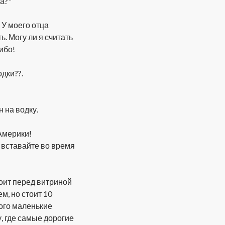
а?"
 У моего отца
ь. Могу ли я считать
ибо!
дки??.
 на водку.
Америки!
 вставайте во время
тоит перед витриной
м, но стоит 10
того маленькие
у, где самые дорогие