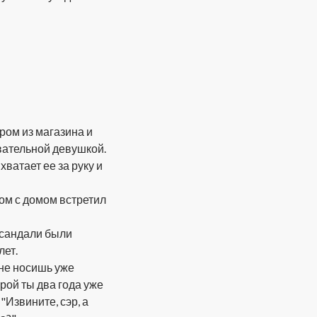
ом из магазина и
овательной девушкой.
хватает ее за руку и
ом с домом встретил
 сандали были
лет.
 не носишь уже
орой ты два года уже
"Извините, сэр, а