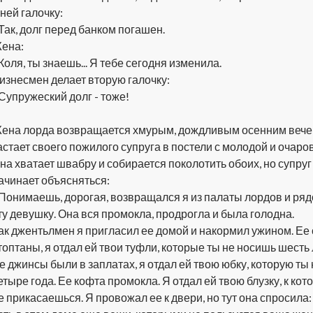
 ней галочку:
 Так, долг перед банком погашен.
ена:
 Коля, ты знаешь... Я тебе сегодня изменила.
изнесмен делает вторую галочку:
 Супружеский долг - тоже!
ена лорда возвращается хмурым, дождливым осенним вечер
астает своего пожилого супруга в постели с молодой и очар
на хватает швабру и собирается поколотить обоих, но супруг 
ачинает объясняться:
 Понимаешь, дорогая, возвращался я из палаты лордов и ряд
ту девушку. Она вся промокла, продрогла и была голодна.
ак джентьлмен я пригласил ее домой и накормил ужином. Ее
топтаны, я отдал ей твои туфли, которые ты не носишь шесть 
е джинсы были в заплатах, я отдал ей твою юбку, которую ты
етыре года. Ее кофта промокла. Я отдал ей твою блузку, к кот
е прикасаешься. Я провожал ее к двери, но тут она спросила: 