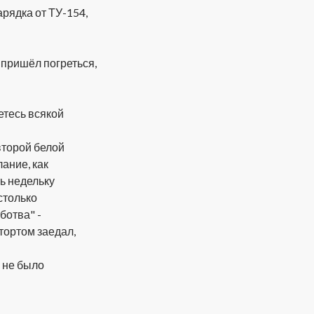
арядка от ТУ-154,
 пришёл погреться,
етесь всякой
второй белой
лание, как
ть недельку
столько
ботва" -
 тортом заедал,
м не было