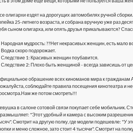
сть в этом доме еще вещи, которыми не пользуется ваша жен
се олигархи ездят на дорогущих автомобилях ручной сборки.
опейка 25-летнего возраста, и собрана вручную уже раз десят
ебя сыном олигарха, или опять друзья прикалываются? Спас
. Народная мудрость: ??Нет некрасивых женщин, есть мало во
. Водка скоро подорожает.
. Следствие 1: Красивых женщин поубавится.
. Следствие 2: Плохо быть женщиной - всегда зависишь от цен
фициальное обрашение всех киноманов мира к гражданам 
ожалуйста, соблюдайте правила посещения кинотеатра и не
росмотра.Нам же потом смотреть!!!
евушка в салоне сотовой связи покупает себе мобильник. С
 размышляет: "Этот удобный и камера с высоким разрешение
ысяч". Смотрит на другую полку, где модели подешевле: "У э
нопки и меню сложное, зато стоит 4 тысячи". Смотрит на полк