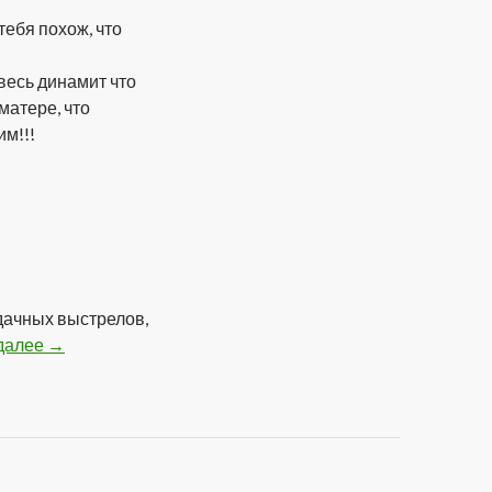
тебя похож, что
 весь динамит что
матере, что
им!!!
удачных выстрелов,
 далее
Подборка Анекдотов
→