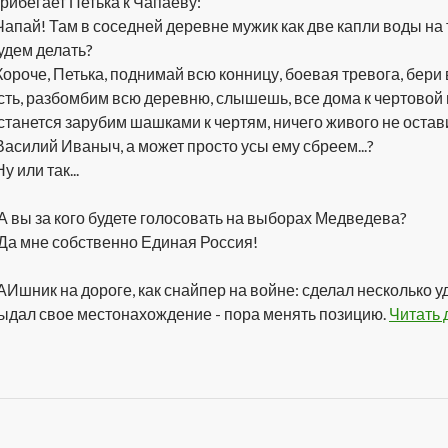
рибегает Петька к Чапаеву:
Чапай! Там в соседней деревне мужик как две капли воды на 
удем делать?
Короче, Петька, поднимай всю конницу, боевая тревога, бери
сть, разбомбим всю деревню, слышешь, все дома к чертовой 
станется зарубим шашками к чертям, ничего живого не остав
Василий Иваныч, а может просто усы ему сбреем...?
Ну или так...
 А вы за кого будете голосовать на выборах Медведева?
 Да мне собственно Единая Россия!
АИшник на дороге, как снайпер на войне: сделал несколько 
ыдал свое местонахождение - пора менять позицию.
Читать