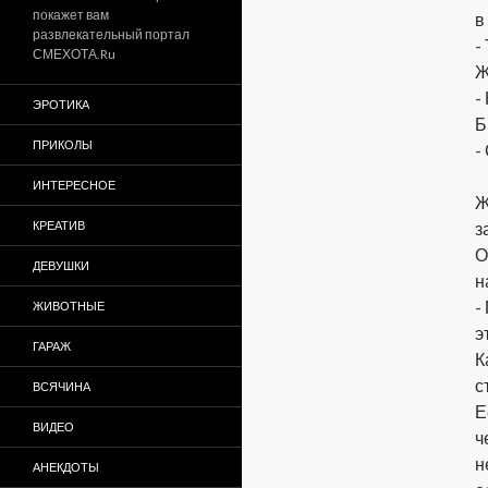
покажет вам
в
развлекательный портал
-
СМЕХОТА.Ru
Ж
-
ЭРОТИКА
Б
ПРИКОЛЫ
-
ИНТЕРЕСНОЕ
Ж
КРЕАТИВ
з
О
ДЕВУШКИ
н
-
ЖИВОТНЫЕ
э
ГАРАЖ
К
с
ВСЯЧИНА
Е
ВИДЕО
ч
н
АНЕКДОТЫ