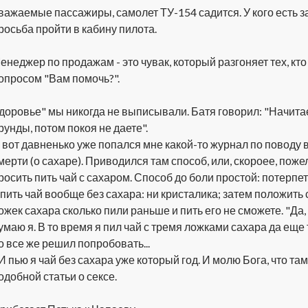
важаемые пассажиры, самолет ТУ-154 садится. У кого есть з
росьба пройти в кабину пилота.
енеджер по продажам - это чувак, который разгоняет тех, кто
опросом "Вам помочь?".
доровье" мы никогда не выписывали. Батя говорил: "Начита
рунды, потом покоя не даете".
 вот давненько уже попался мне какой-то журнал по поводу 
мерти (о сахаре). Приводился там способ, или, скороее, поже
росить пить чай с сахаром. Способ до боли простой: потерпе
 пить чай вообще без сахара: ни кристалика; затем положить 
ожек сахара сколько пили раньше и пить его не сможете. "Да, 
умаю я. В то время я пил чай с тремя ложками сахара да еще
о все же решил попробовать...
..И пью я чай без сахара уже который год. И молю Бога, что та
одобной статьи о сексе.