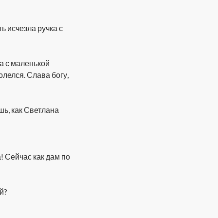
ь исчезла ручка с
на с маленькой
олелся. Слава богу,
шь, как Светлана
а! Сейчас как дам по
й?