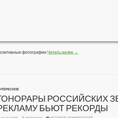
озитивные фотографии
Читать далее
Позитивчег
→
НТЕРЕСНОЕ
ГОНОРАРЫ РОССИЙСКИХ ЗВ
РЕКЛАМУ БЬЮТ РЕКОРДЫ
04.02.2008
MR.ROMAN
ОСТАВИТЬ КОММЕНТАРИЙ