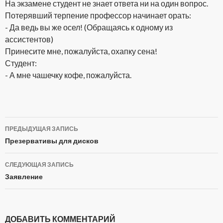
На экзамене студент не знает ответа ни на один вопрос.
Потерявший терпение профессор начинает орать:
- Да ведь вы же осел! (Обращаясь к одному из
ассистентов)
Принесите мне, пожалуйста, охапку сена!
Студент:
- А мне чашечку кофе, пожалуйста.
ПРЕДЫДУЩАЯ ЗАПИСЬ
Навигация
Презервативы для дисков
по
СЛЕДУЮЩАЯ ЗАПИСЬ
записям
Заявление
ДОБАВИТЬ КОММЕНТАРИЙ