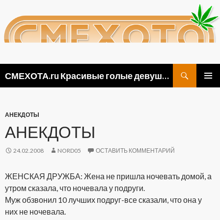
Поиск
СМЕХОТА.ru Красивые голые девушки, прикольные картинки ню и видео приколы
ПЕРЕЙТИ
ОСНОВ
К
МЕНЮ
СОДЕРЖИМОМУ
АНЕКДОТЫ
АНЕКДОТЫ
24.02.2008
NORD05
ОСТАВИТЬ КОММЕНТАРИЙ
ЖЕНСКАЯ ДРУЖБА: Жена не пришла ночевать домой, а
утром сказала, что ночевала у подруги.
Муж обзвонил 10 лучших подруг-все сказали, что она у
них не ночевала.