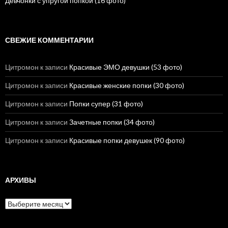
Девчонки с упругой попкой (16 фото)
СВЕЖИЕ КОММЕНТАРИИ
Цитромон
к записи
Красивые ЭМО девушки (53 фото)
Цитромон
к записи
Красивые женские попки (30 фото)
Цитромон
к записи
Попки супер (31 фото)
Цитромон
к записи
Зачетные попки (34 фото)
Цитромон
к записи
Красивые попки девушек (90 фото)
АРХИВЫ
А
р
х