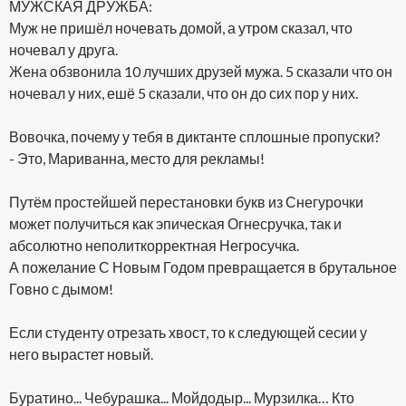
МУЖСКАЯ ДРУЖБА:
Муж не пришёл ночевать домой, а утром сказал, что
ночевал у друга.
Жена обзвонила 10 лучших друзей мужа. 5 сказали что он
ночевал у них, ешё 5 сказали, что он до сих пор у них.
Вовочка, почему у тебя в диктанте сплошные пропуски?
- Это, Мариванна, место для рекламы!
Путём простейшей перестановки букв из Снегурочки
может получиться как эпическая Огнесручка, так и
абсолютно неполиткорректная Негросучка.
А пожелание С Новым Годом превращается в брутальное
Говно с дымом!
Если стyденту отрезать хвост, то к следующей сесии у
него вырастет новый.
Буратино... Чебурашка... Мойдодыр... Мурзилка… Кто