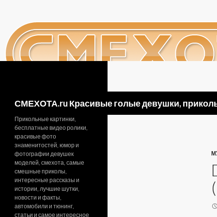
Поиск
СМЕХОТА.ru Красивые голые девушки, приколь
Прикольные картинки,
бесплатные видео ролики,
красивые фото
знаменитостей, юмор и
М
фотографии девушек
моделей, смехота, самые
смешные приколы,
интересные рассказы и
истории, лучшие шутки,
новости и факты,
автомобили и тюнинг,
статьи и самое интересное