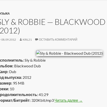
УЗЫКА
SLY & ROBBIE — BLACKWOOD
(2012)
08.09.2012
KRIL21
ОСТАВИТЬ КОММЕНТАРИЙ
сполнитель:
Sly & Robbie
льбом:
Blackwood Dub
анр:
Dub
од выпуска:
2012
азмер:
95 MB
реки:
10
родолжительность:
41:29
ормат/Битрейт:
320Kbit/mp3
Читать далее
Sly & Robbie — 
→