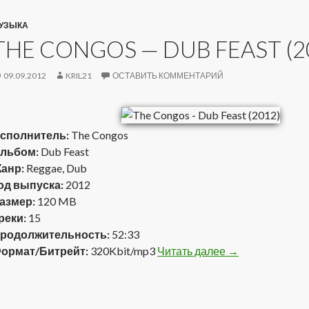
УЗЫКА
THE CONGOS — DUB FEAST (2
09.09.2012
KRIL21
ОСТАВИТЬ КОММЕНТАРИЙ
сполнитель:
The Congos
льбом:
Dub Feast
анр:
Reggae, Dub
од выпуска:
2012
азмер:
120 MB
реки:
15
родолжительность:
52:33
ормат/Битрейт:
320Kbit/mp3
Читать далее
The Congos — Du
→