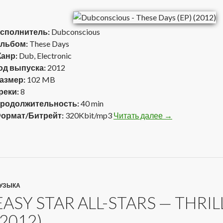
сполнитель:
Dubconscious
льбом:
These Days
анр:
Dub, Electronic
од выпуска:
2012
азмер:
102 MB
реки:
8
родолжительность:
40 min
ормат/Битрейт:
320Kbit/mp3
Читать далее
Dubconscious — 
→
УЗЫКА
EASY STAR ALL-STARS — THRI
(2012)