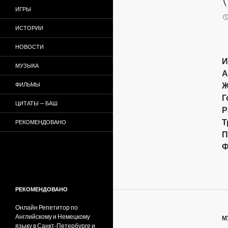
ИГРЫ
ИСТОРИИ
НОВОСТИ
И
МУЗЫКА
А
Ж
ФИЛЬМЫ
Г
ЦИТАТЫ — БАШ
Р
Т
РЕКОМЕНДОВАНО
П
Ф
РЕКОМЕНДОВАНО
Онлайн Репетитор по
Английскому и Немецкому
М
языку в Санкт-Петербурге и