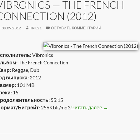
VIBRONICS — THE FRENCH
CONNECTION (2012)
09.09.2012
KRIL21
ОСТАВИТЬ КОММЕНТАРИЙ
сполнитель:
Vibronics
льбом:
The French Connection
анр:
Reggae, Dub
од выпуска:
2012
азмер:
101 MB
реки:
15
родолжительность:
55:15
ормат/Битрейт:
256Kbit/mp3
Читать далее
Vibronics — The 
→