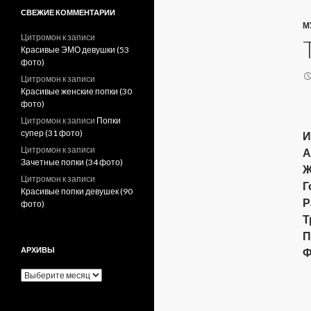
СВЕЖИЕ КОММЕНТАРИИ
М
Цитромон
к записи
Красивые ЭМО девушки (53
фото)
Цитромон
к записи
Красивые женские попки (30
фото)
Цитромон
к записи
Попки
супер (31 фото)
И
Цитромон
к записи
А
Зачетные попки (34 фото)
Ж
Цитромон
к записи
Г
Красивые попки девушек (90
Р
фото)
Т
П
АРХИВЫ
Ф
А
р
х