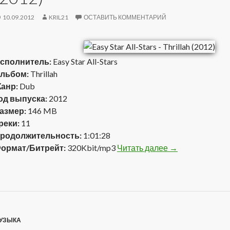
10.09.2012
KRIL21
ОСТАВИТЬ КОММЕНТАРИЙ
сполнитель:
Easy Star All-Stars
льбом:
Thrillah
анр:
Dub
од выпуска:
2012
азмер:
146 MB
реки:
11
родолжительность:
1:01:28
ормат/Битрейт:
320Kbit/mp3
Читать далее
Easy Star All-Sta
→
УЗЫКА