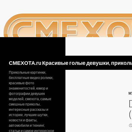
Поиск
СМЕХОТА.ru Красивые голые девушки, приколь
Прикольные картинки,
бесплатные видео ролики,
красивые фото
знаменитостей, юмор и
М
фотографии девушек
моделей, смехота, самые
смешные приколы,
интересные рассказы и
истории, лучшие шутки,
новости и факты,
автомобили и тюнинг,
статьи и самое интересное