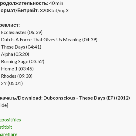
родолжительность:
40 min
ормат/Битрейт:
320Kbit/mp3
реклист:
. Ecclesiastes (06:39)
. Dub Is A Force That Gives Us Meaning (04:39)
. These Days (04:41)
. Alpha (05:20)
. Burning Sage (03:52)
. Home 1 (03:45)
. Rhodes (09:38)
. 2'r (05:01)
качать/Download: Dubconscious - These Days (EP) (2012)
hide]
epositfiles
etitbit
hareflare