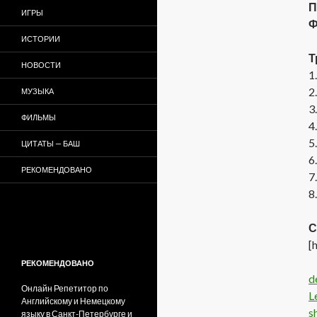
П
ИГРЫ
Ф
ИСТОРИИ
Т
НОВОСТИ
1
2
МУЗЫКА
3
ФИЛЬМЫ
4
5
ЦИТАТЫ — БАШ
6
РЕКОМЕНДОВАНО
7
8
С
[
РЕКОМЕНДОВАНО
d
Онлайн Репетитор по
L
Английскому и Немецкому
s
языку в Санкт-Петербурге и