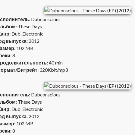
сполнитель:
Dubconscious
льбом:
These Days
анр:
Dub, Electronic
од выпуска:
2012
азмер:
102 MB
реки:
8
родолжительность:
40 min
ормат/Битрейт:
320Kbit/mp3
сполнитель:
Dubconscious
льбом:
These Days
анр:
Dub, Electronic
од выпуска:
2012
азмер:
102 MB
реки:
8