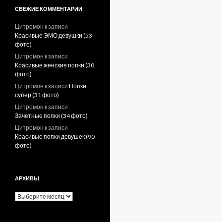
СВЕЖИЕ КОММЕНТАРИИ
Цитромон
к записи
Красивые ЭМО девушки (53
фото)
Цитромон
к записи
Красивые женские попки (30
фото)
Цитромон
к записи
Попки
супер (31 фото)
Цитромон
к записи
Зачетные попки (34 фото)
Цитромон
к записи
Красивые попки девушек (90
фото)
АРХИВЫ
А
р
х