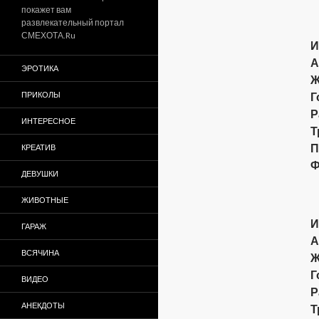
покажет вам
развлекательный портал
СМЕХОТА.Ru
И
А
ЭРОТИКА
Ж
ПРИКОЛЫ
Г
Р
ИНТЕРЕСНОЕ
Т
П
КРЕАТИВ
Ф
ДЕВУШКИ
ЖИВОТНЫЕ
И
ГАРАЖ
А
ВСЯЧИНА
Ж
Г
ВИДЕО
Р
АНЕКДОТЫ
Т