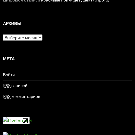
АРХИВЫ
А
р
х
и
в
МЕТА
ы
Войти
RSS
записей
RSS
комментариев