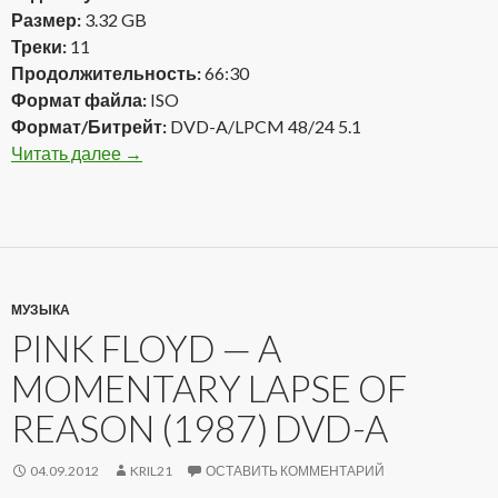
Размер:
3.32 GB
Треки:
11
Продолжительность:
66:30
Формат файла:
ISO
Формат/Битрейт:
DVD-A/LPCM 48/24 5.1
Читать далее
Pink Floyd — The Division Bell (1994) DVD-A
→
МУЗЫКА
PINK FLOYD — A
MOMENTARY LAPSE OF
REASON (1987) DVD-A
04.09.2012
KRIL21
ОСТАВИТЬ КОММЕНТАРИЙ