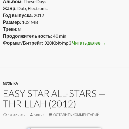
Альбом:
These Days
Жанр:
Dub, Electronic
Год выпуска:
2012
Размер:
102 MB
Треки:
8
Продолжительность:
40 min
Формат/Битрейт:
320Kbit/mp3
Читать далее
Dubconscious
→
МУЗЫКА
EASY STAR ALL-STARS —
THRILLAH (2012)
10.09.2012
KRIL21
ОСТАВИТЬ КОММЕНТАРИЙ