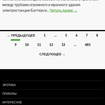
между трубами огромного и мрачного здания
электростанции Баттерси...
Читать далее
Pink Floyd — Anim
→
← ПРЕДЫДУЩЕЕ
1
…
5
6
7
8
Навигация
9
10
11
12
13
…
481
по
СЛЕДУЮЩЕЕ →
записям
ЭРОТИКА
ПРИКОЛЫ
ИНТЕРЕСНОЕ