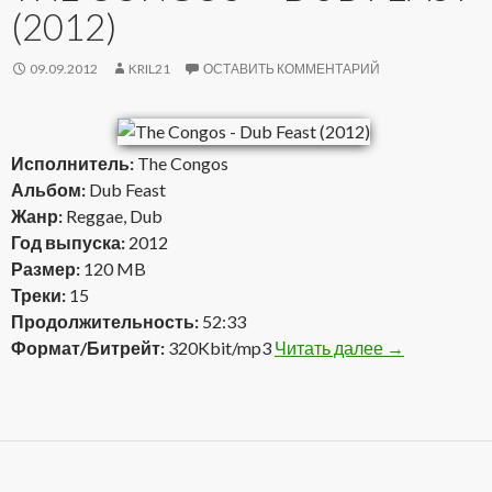
(2012)
09.09.2012
KRIL21
ОСТАВИТЬ КОММЕНТАРИЙ
Исполнитель:
The Congos
Альбом:
Dub Feast
Жанр:
Reggae, Dub
Год выпуска:
2012
Размер:
120 MB
Треки:
15
Продолжительность:
52:33
Формат/Битрейт:
320Kbit/mp3
Читать далее
The Congos —
→