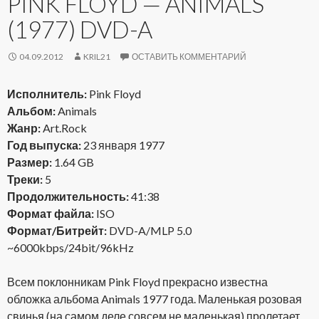
PINK FLOYD — ANIMALS
(1977) DVD-A
04.09.2012
KRIL21
ОСТАВИТЬ КОММЕНТАРИЙ
Исполнитель:
Pink Floyd
Альбом:
Animals
Жанр:
Art.Rock
Год выпуска:
23 января 1977
Размер:
1.64 GB
Треки:
5
Продолжительность:
41:38
Формат файла:
ISO
Формат/Битрейт:
DVD-A/MLP 5.0
~6000kbps/24bit/96kHz
Всем поклонникам Pink Floyd прекрасно известна
обложка альбома Animals 1977 года. Маленькая розовая
свинья (на самом деле совсем не маленькая) пролетает