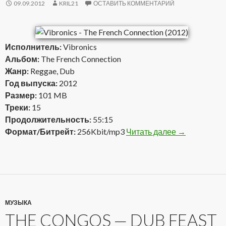
09.09.2012
KRIL21
ОСТАВИТЬ КОММЕНТАРИЙ
Исполнитель:
Vibronics
Альбом:
The French Connection
Жанр:
Reggae, Dub
Год выпуска:
2012
Размер:
101 MB
Треки:
15
Продолжительность:
55:15
Формат/Битрейт:
256Kbit/mp3
Читать далее
Vibronics — T
→
МУЗЫКА
THE CONGOS — DUB FEAST