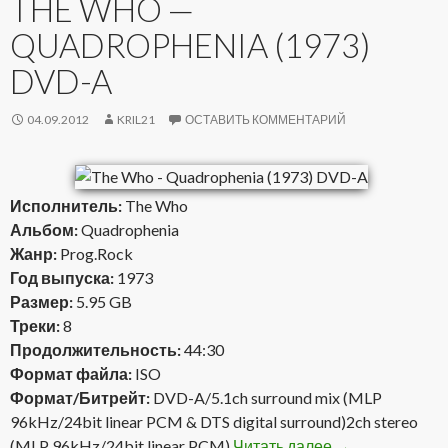
THE WHO —
QUADROPHENIA (1973)
DVD-A
04.09.2012
KRIL21
ОСТАВИТЬ КОММЕНТАРИЙ
Исполнитель:
The Who
Альбом:
Quadrophenia
Жанр:
Prog.Rock
Год выпуска:
1973
Размер:
5.95 GB
Треки:
8
Продолжительность:
44:30
Формат файла:
ISO
Формат/Битрейт:
DVD-A/5.1ch surround mix (MLP
96kHz/24bit linear PCM & DTS digital surround)2ch stereo
(MLP 96kHz/24bit linear PCM)
Читать далее
The Who — Qua
→