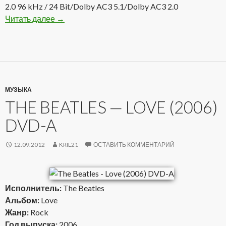
2.0 96 kHz / 24 Bit/Dolby AC3 5.1/Dolby AC3 2.0
Читать далее
Slaughter — Then And Now (2002) DVD-A
→
МУЗЫКА
THE BEATLES — LOVE (2006)
DVD-A
12.09.2012
KRIL21
ОСТАВИТЬ КОММЕНТАРИЙ
Исполнитель:
The Beatles
Альбом:
Love
Жанр:
Rock
Год выпуска:
2006