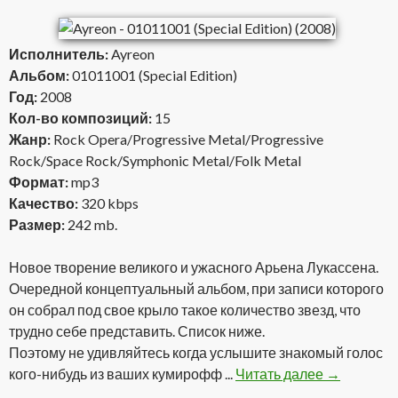
Исполнитель:
Ayreon
Альбом:
01011001 (Special Edition)
Год:
2008
Кол-во композиций:
15
Жанр:
Rock Opera/Progressive Metal/Progressive
Rock/Space Rock/Symphonic Metal/Folk Metal
Формат:
mp3
Качество:
320 kbps
Размер:
242 mb.
Новое творение великого и ужасного Арьена Лукассена.
Очередной концептуальный альбом, при записи которого
он собрал под свое крыло такое количество звезд, что
трудно себе представить. Список ниже.
Поэтому не удивляйтесь когда услышите знакомый голос
кого-нибудь из ваших кумирофф ...
Читать далее
Ayreon — 01
→