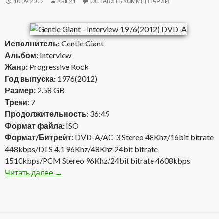
10.09.2012
KRIL21
ОСТАВИТЬ КОММЕНТАРИЙ
Исполнитель:
Gentle Giant
Альбом:
Interview
Жанр:
Progressive Rock
Год выпуска:
1976(2012)
Размер:
2.58 GB
Треки:
7
Продолжительность:
36:49
Формат файла:
ISO
Формат/Битрейт:
DVD-A/AC-3 Stereo 48Khz/16bit bitrate
448kbps/DTS 4.1 96Khz/48Khz 24bit bitrate
1510kbps/PCM Stereo 96Khz/24bit bitrate 4608kbps
Читать далее
Gentle Giant — Interview 1976(2012) DVD-A
→