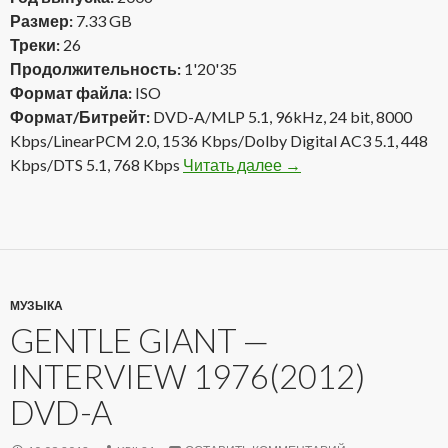
Размер:
7.33 GB
Треки:
26
Продолжительность:
1'20'35
Формат файла:
ISO
Формат/Битрейт:
DVD-A/MLP 5.1, 96kHz, 24 bit, 8000
Kbps/LinearPCM 2.0, 1536 Kbps/Dolby Digital AC3 5.1, 448
Kbps/DTS 5.1, 768 Kbps
Читать далее
The Beatles — Love (2
→
МУЗЫКА
GENTLE GIANT —
INTERVIEW 1976(2012)
DVD-A