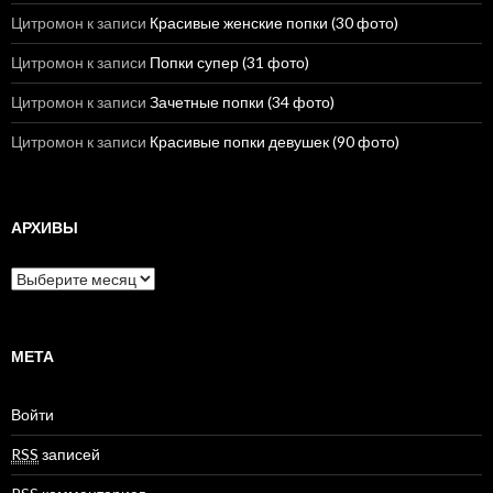
Цитромон
к записи
Красивые женские попки (30 фото)
Цитромон
к записи
Попки супер (31 фото)
Цитромон
к записи
Зачетные попки (34 фото)
Цитромон
к записи
Красивые попки девушек (90 фото)
АРХИВЫ
А
р
х
и
в
МЕТА
ы
Войти
RSS
записей