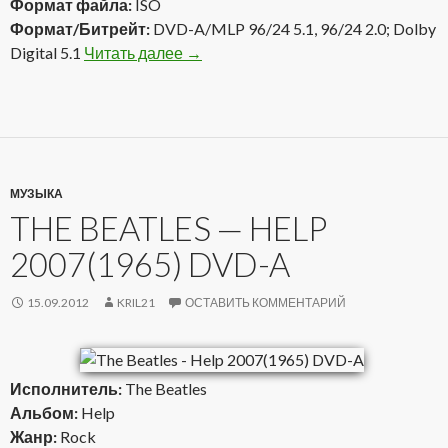
Формат файла:
ISO
Формат/Битрейт:
DVD-A/MLP 96/24 5.1, 96/24 2.0; Dolby
Digital 5.1
Читать далее
Foreigner — Foreigner 1977(2001) D
→
МУЗЫКА
THE BEATLES — HELP
2007(1965) DVD-A
15.09.2012
KRIL21
ОСТАВИТЬ КОММЕНТАРИЙ
Исполнитель:
The Beatles
Альбом:
Help
Жанр:
Rock