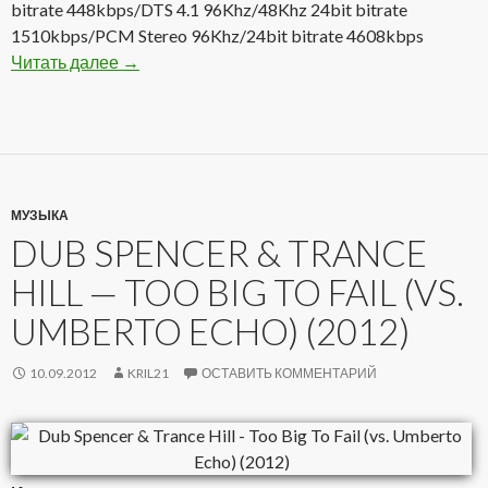
bitrate 448kbps/DTS 4.1 96Khz/48Khz 24bit bitrate
1510kbps/PCM Stereo 96Khz/24bit bitrate 4608kbps
Читать далее
Gentle Giant — Free Hand 1975(2012) DVD-A
→
МУЗЫКА
DUB SPENCER & TRANCE
HILL — TOO BIG TO FAIL (VS.
UMBERTO ECHO) (2012)
10.09.2012
KRIL21
ОСТАВИТЬ КОММЕНТАРИЙ