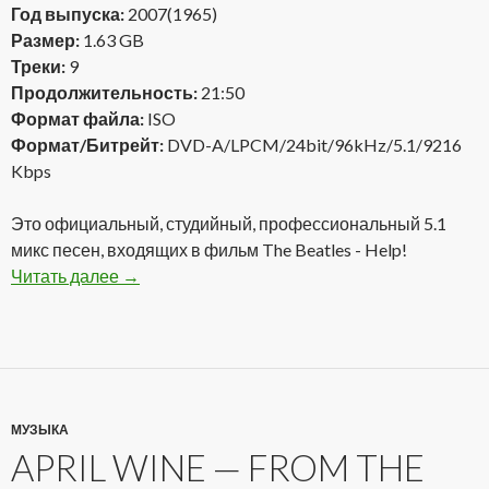
Год выпуска:
2007(1965)
Размер:
1.63 GB
Треки:
9
Продолжительность:
21:50
Формат файла:
ISO
Формат/Битрейт:
DVD-A/LPCM/24bit/96kHz/5.1/9216
Kbps
Это официальный, студийный, профессиональный 5.1
микс песен, входящих в фильм The Beatles - Help!
Читать далее
The Beatles — Help 2007(1965) DVD-A
→
МУЗЫКА
APRIL WINE — FROM THE