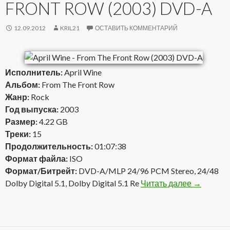
FRONT ROW (2003) DVD-A
12.09.2012
KRIL21
ОСТАВИТЬ КОММЕНТАРИЙ
Исполнитель:
April Wine
Альбом:
From The Front Row
Жанр:
Rock
Год выпуска:
2003
Размер:
4.22 GB
Треки:
15
Продолжительность:
01:07:38
Формат файла:
ISO
Формат/Битрейт:
DVD-A/MLP 24/96 PCM Stereo, 24/48
Dolby Digital 5.1, Dolby Digital 5.1 Re
Читать далее
April Win
→