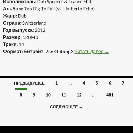
Исполнитель:
Dub Spencer & Trance Hill
Альбом:
Too Big To Fail (vs. Umberto Echo)
Жанр:
Dub
Страна:
Switzerland
Год выпуска:
2012
Размер:
120Mb
Треки:
14
Формат/Битрейт:
256Kbit/mp3
Читать далее
Dub Spencer &
→
← ПРЕДЫДУЩЕЕ
1
…
4
5
6
7
Навигация
8
9
10
11
12
…
481
по
СЛЕДУЮЩЕЕ →
записям