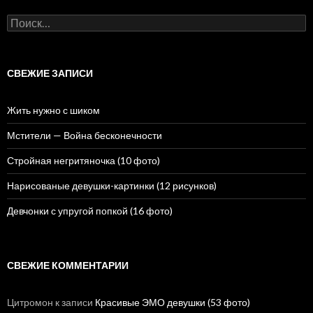
Н
а
й
т
и
СВЕЖИЕ ЗАПИСИ
:
Жить нужно с шиком
Мстители — Война бесконечности
Стройная негритяночка (10 фото)
Нарисованые девушки-картинки (12 рисунков)
Девчонки с упругой попкой (16 фото)
СВЕЖИЕ КОММЕНТАРИИ
Цитромон
к записи
Красивые ЭМО девушки (53 фото)