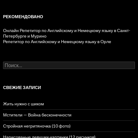
РЕКОМЕНДОВАНО
Онлайн Репетитор по Английскому и Немецкому языку в Санкт-
Петербурге и Мурино
Репетитор по Английскому и Немецкому языку в Орле
Н
а
й
т
и
СВЕЖИЕ ЗАПИСИ
:
Жить нужно с шиком
Мстители — Война бесконечности
Стройная негритяночка (10 фото)
Нарисованые девушки-картинки (12 рисунков)