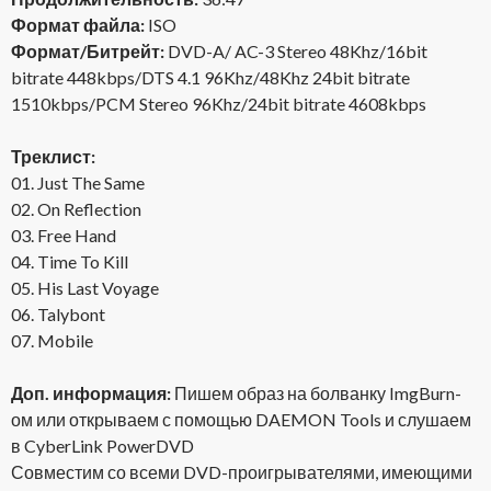
Формат файла:
ISO
Формат/Битрейт:
DVD-A/ AC-3 Stereo 48Khz/16bit
bitrate 448kbps/DTS 4.1 96Khz/48Khz 24bit bitrate
1510kbps/PCM Stereo 96Khz/24bit bitrate 4608kbps
Треклист:
01. Just The Same
02. On Reflection
03. Free Hand
04. Time To Kill
05. His Last Voyage
06. Talybont
07. Mobile
Доп. информация:
Пишем образ на болванку ImgBurn-
ом или открываем с помощью DAEMON Tools и слушаем
в CyberLink PowerDVD
Совместим со всеми DVD-проигрывателями, имеющими