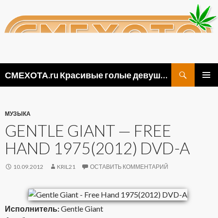
Поиск
СМЕХОТА.ru Красивые голые девушки, прикольные картинки ню и видео приколы
ПЕРЕЙТИ
ОСНОВ
К
МЕНЮ
СОДЕРЖИМОМУ
МУЗЫКА
GENTLE GIANT — FREE
HAND 1975(2012) DVD-A
10.09.2012
KRIL21
ОСТАВИТЬ КОММЕНТАРИЙ
Исполнитель:
Gentle Giant