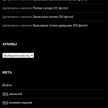
Цитромон
к записи
Попки супер (31 фото)
Цитромон
к записи
Зачетные попки (34 фото)
Цитромон
к записи
Красивые попки девушек (90 фото)
АРХИВЫ
А
р
х
и
в
МЕТА
ы
Войти
RSS
записей
RSS
комментариев