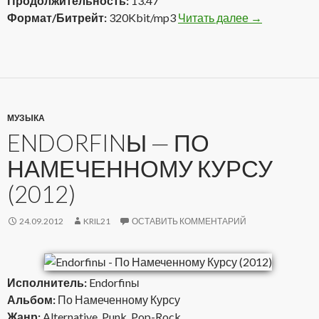
Продолжительность:
13.47
Формат/Битрейт:
320Kbit/mp3
Читать далее
Паштет и Дэ
→
МУЗЫКА
ENDORFINЫ — ПО
НАМЕЧЕННОМУ КУРСУ
(2012)
24.09.2012
KRIL21
ОСТАВИТЬ КОММЕНТАРИЙ
Исполнитель:
Endorfinы
Альбом:
По Намеченному Курсу
Жанр:
Alternative, Punk, Pop-Rock