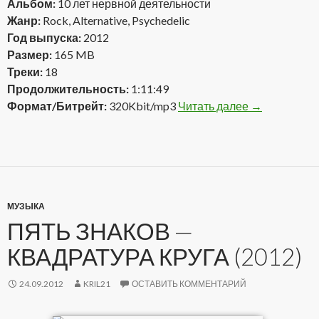
Альбом:
10 лет нервной деятельности
Жанр:
Rock, Alternative, Psychedelic
Год выпуска:
2012
Размер:
165 MB
Треки:
18
Продолжительность:
1:11:49
Формат/Битрейт:
320Kbit/mp3
Читать далее
Эном — 10 ле
→
МУЗЫКА
ПЯТЬ ЗНАКОВ —
КВАДРАТУРА КРУГА (2012)
24.09.2012
KRIL21
ОСТАВИТЬ КОММЕНТАРИЙ