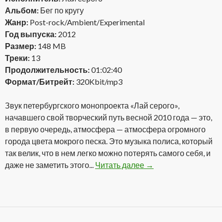
Альбом:
Бег по кругу
Жанр:
Post-rock/Ambient/Experimental
Год выпуска:
2012
Размер:
148 MB
Треки:
13
Продолжительность:
01:02:40
Формат/Битрейт:
320Kbit/mp3
Звук петербургского монопроекта «Лай серого»,
начавшего свой творческий путь весной 2010 года — это,
в первую очередь, атмосфера — атмосфера огромного
города цвета мокрого песка. Это музыка полиса, который
так велик, что в нем легко можно потерять самого себя, и
даже не заметить этого...
Читать далее
Лай серого — Бег по 
→