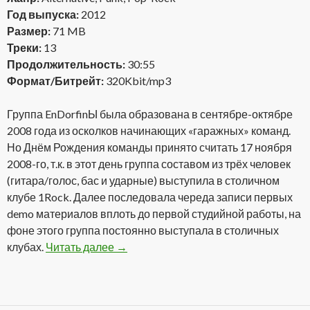
Год выпуска:
2012
Размер:
71 MB
Треки:
13
Продолжительность:
30:55
Формат/Битрейт:
320Kbit/mp3
Группа EnDorfinЫ была образована в сентябре-октябре
2008 года из осколков начинающих «гаражных» команд.
Но Днём Рождения команды принято считать 17 ноября
2008-го, т.к. в этот день группа составом из трёх человек
(гитара/голос, бас и ударные) выступила в столичном
клубе 1Rock. Далее последовала череда записи первых
demo материалов вплоть до первой студийной работы, на
фоне этого группа постоянно выступала в столичных
клубах.
Читать далее
Endorfinы — По Намеченному Курсу (2
→