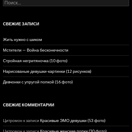
Н
а
й
т
и
СВЕЖИЕ ЗАПИСИ
:
Жить нужно с шиком
Мстители — Война бесконечности
Стройная негритяночка (10 фото)
Нарисованые девушки-картинки (12 рисунков)
Девчонки с упругой попкой (16 фото)
СВЕЖИЕ КОММЕНТАРИИ
Цитромон
к записи
Красивые ЭМО девушки (53 фото)
Цитромон
к записи
Красивые женские попки (30 фото)