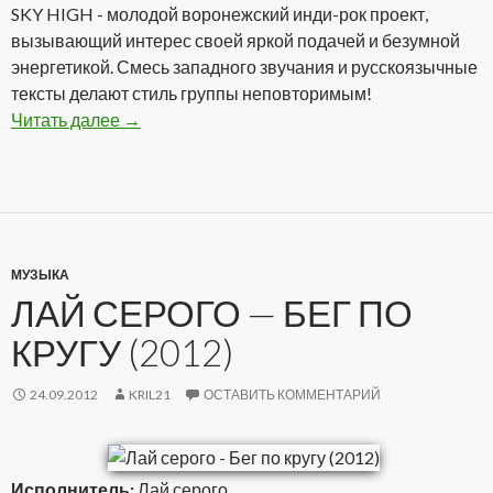
SKY HIGH - молодой воронежский инди-рок проект,
вызывающий интерес своей яркой подачей и безумной
энергетикой. Смесь западного звучания и русскоязычные
тексты делают стиль группы неповторимым!
Читать далее
SKY HIGH — Blow Job (2012)
→
МУЗЫКА
ЛАЙ СЕРОГО — БЕГ ПО
КРУГУ (2012)
24.09.2012
KRIL21
ОСТАВИТЬ КОММЕНТАРИЙ
Исполнитель:
Лай серого