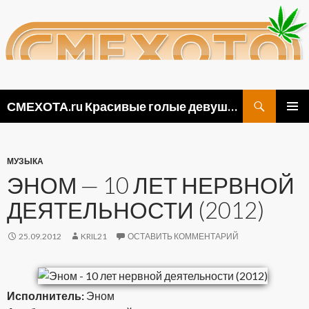
Поиск
СМЕХОТА.ru Красивые голые девушки, прикольные картинки ню и видео приколы
ПЕРЕЙТИ
ОСНОВ
К
МЕНЮ
СОДЕРЖИМОМУ
МУЗЫКА
ЭНОМ — 10 ЛЕТ НЕРВНОЙ
ДЕЯТЕЛЬНОСТИ (2012)
25.09.2012
KRIL21
ОСТАВИТЬ КОММЕНТАРИЙ
Исполнитель:
Эном