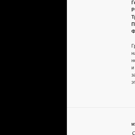
Г
Р
Т
П
Ф
Г
н
н
и
з
э
М