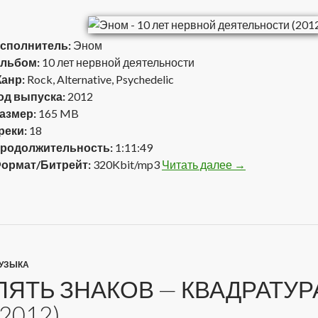
сполнитель:
Эном
льбом:
10 лет нервной деятельности
анр:
Rock, Alternative, Psychedelic
од выпуска:
2012
азмер:
165 MB
реки:
18
родолжительность:
1:11:49
ормат/Битрейт:
320Kbit/mp3
Читать далее
Эном — 10 лет 
→
УЗЫКА
ПЯТЬ ЗНАКОВ — КВАДРАТУР
(2012)