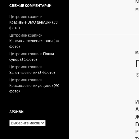
М
СВЕЖИЕ КОММЕНТАРИИ
м
Цитромон
к записи
Красивые ЭМО девушки (53
фото)
Цитромон
к записи
Красивые женские попки (30
фото)
М
Цитромон
к записи
Попки
супер (31 фото)
Цитромон
к записи
Зачетные попки (34 фото)
Цитромон
к записи
Красивые попки девушек (90
фото)
И
А
АРХИВЫ
Ж
А
Г
р
Р
х
Т