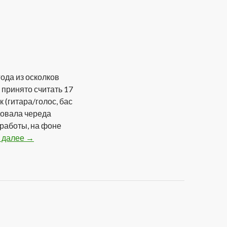
ода из осколков
принято считать 17
к (гитара/голос, бас
довала череда
работы, на фоне
 далее
Endorfinы — По Намеченному Курсу (2012)
→