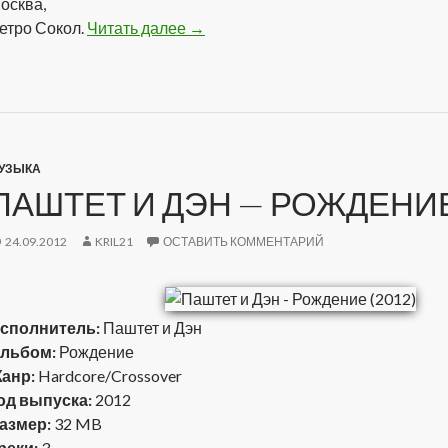
осква,
етро Сокол.
Читать далее
Бредбери — Тля (2012)
→
УЗЫКА
ПАШТЕТ И ДЭН — РОЖДЕНИЕ 
24.09.2012
KRIL21
ОСТАВИТЬ КОММЕНТАРИЙ
сполнитель:
Паштет и Дэн
льбом:
Рождение
анр:
Hardcore/Crossover
од выпуска:
2012
азмер:
32 MB
реки:
3