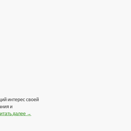
щий интерес своей
ания и
итать далее
SKY HIGH — Blow Job (2012)
→