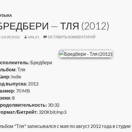
УЗЫКА
БРЕДБЕРИ — ТЛЯ (2012)
24.09.2012
KRIL21
ОСТАВИТЬ КОММЕНТАРИЙ
сполнитель:
Бредбери
льбом:
Тля
анр:
Indie
од выпуска:
2012
азмер:
70 MB
реки:
8
родолжительность:
30:32
ормат/Битрейт:
320Kbit/mp3
льбом "Тля" записывался с мая по август 2012 года в студии