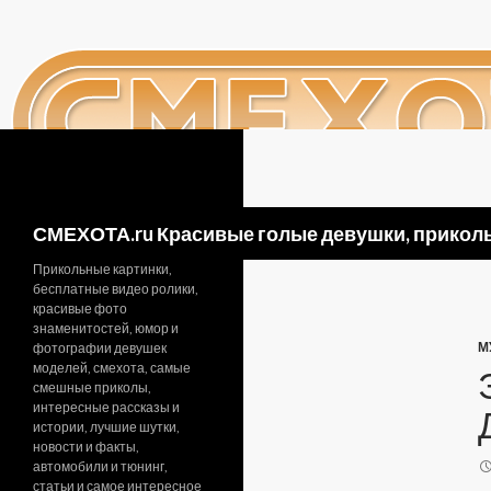
Поиск
СМЕХОТА.ru Красивые голые девушки, приколь
Прикольные картинки,
бесплатные видео ролики,
красивые фото
знаменитостей, юмор и
М
фотографии девушек
моделей, смехота, самые
смешные приколы,
интересные рассказы и
истории, лучшие шутки,
новости и факты,
автомобили и тюнинг,
статьи и самое интересное