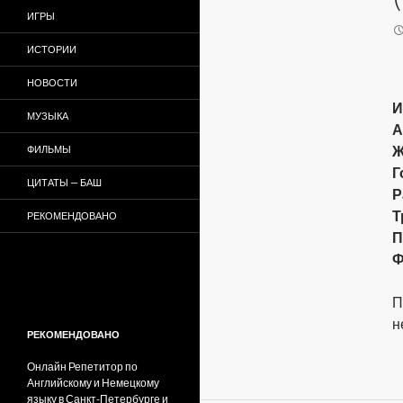
ИГРЫ
ИСТОРИИ
НОВОСТИ
И
МУЗЫКА
А
Ж
ФИЛЬМЫ
Г
ЦИТАТЫ — БАШ
Р
Т
РЕКОМЕНДОВАНО
П
Ф
П
н
РЕКОМЕНДОВАНО
Онлайн Репетитор по
Английскому и Немецкому
языку в Санкт-Петербурге и