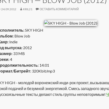
24.09.2012
KRIL21
ОСТАВИТЬ КОММЕНТАРИЙ
сполнитель:
SKY HIGH
льбом:
Blow Job
анр:
Indie
од выпуска:
2012
азмер:
33 MB
реки:
4
родолжительность:
14:01
ормат/Битрейт:
320Kbit/mp3
KY HIGH - молодой воронежский инди-рок проект, вызываю
ркой подачей и безумной энергетикой. Смесь западного звуч
усскоязычные тексты делают стиль группы неповторимым!
Ч