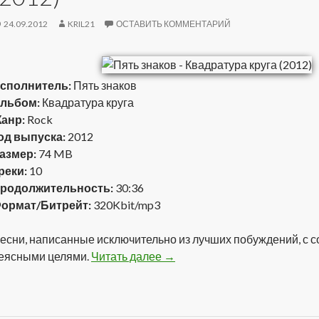
24.09.2012
KRIL21
ОСТАВИТЬ КОММЕНТАРИЙ
сполнитель:
Пять знаков
льбом:
Квадратура круга
анр:
Rock
од выпуска:
2012
азмер:
74 MB
реки:
10
родолжительность:
30:36
ормат/Битрейт:
320Kbit/mp3
есни, написанные исключительно из лучших побуждений, с 
еясными целями.
Читать далее
Пять знаков — Квадратура кру
→