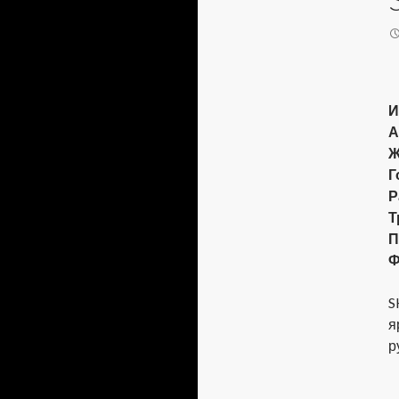
И
А
Ж
Г
Р
Т
П
Ф
S
я
р