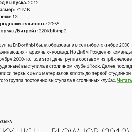
од выпуска:
2012
азмер:
71 MB
реки:
13
родолжительность:
30:55
ормат/Битрейт:
320Kbit/mp3
руппа EnDorfinЫ была образована в сентябре-октябре 2008 г
ачинающих «гаражных» команд. Но Днём Рождения команды 
оября 2008-го, т.к. в этот день группа составом из трёх челове
 ударные) выступила в столичном клубе 1Rock. Далее после
аписи первых demo материалов вплоть до первой студийной 
того группа постоянно выступала в столичных клубах.
Читать
УЗЫКА
SKY HIGH — BLOW JOB (2012)