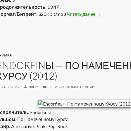
родолжительность:
13.47
ормат/Битрейт:
320Kbit/mp3
Читать далее
Паштет и Дэн —
→
УЗЫКА
ENDORFINЫ — ПО НАМЕЧЕ
КУРСУ (2012)
24.09.2012
KRIL21
ОСТАВИТЬ КОММЕНТАРИЙ
сполнитель:
Endorfinы
льбом:
По Намеченному Курсу
анр:
Alternative, Punk, Pop-Rock