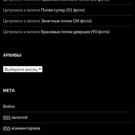
Цитромон
к записи
Попки супер (31 фото)
Цитромон
к записи
Зачетные попки (34 фото)
Цитромон
к записи
Красивые попки девушек (90 фото)
АРХИВЫ
А
р
х
и
в
МЕТА
ы
Войти
RSS
записей
RSS
комментариев