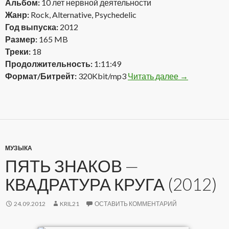
Альбом:
10 лет нервной деятельности
Жанр:
Rock, Alternative, Psychedelic
Год выпуска:
2012
Размер:
165 MB
Треки:
18
Продолжительность:
1:11:49
Формат/Битрейт:
320Kbit/mp3
Читать далее
Эном — 10 ле
→
МУЗЫКА
ПЯТЬ ЗНАКОВ —
КВАДРАТУРА КРУГА (2012)
24.09.2012
KRIL21
ОСТАВИТЬ КОММЕНТАРИЙ