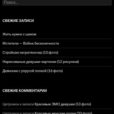
Н
а
й
т
и
СВЕЖИЕ ЗАПИСИ
:
Жить нужно с шиком
Мстители — Война бесконечности
Стройная негритяночка (10 фото)
Нарисованые девушки-картинки (12 рисунков)
Девчонки с упругой попкой (16 фото)
СВЕЖИЕ КОММЕНТАРИИ
Цитромон
к записи
Красивые ЭМО девушки (53 фото)
Цитромон
к записи
Красивые женские попки (30 фото)