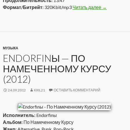
Продолжительность:
13.47
Формат/Битрейт:
320Kbit/mp3
Читать далее
Паштет и Дэ
→
МУЗЫКА
ENDORFINЫ — ПО
НАМЕЧЕННОМУ КУРСУ
(2012)
24.09.2012
KRIL21
ОСТАВИТЬ КОММЕНТАРИЙ
Исполнитель:
Endorfinы
Альбом:
По Намеченному Курсу
Жанр:
Alternative, Punk, Pop-Rock