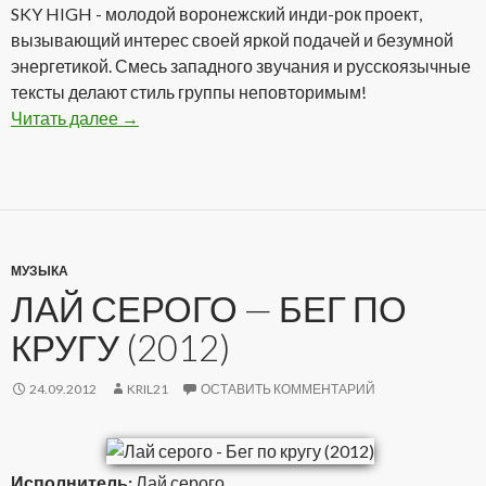
SKY HIGH - молодой воронежский инди-рок проект,
вызывающий интерес своей яркой подачей и безумной
энергетикой. Смесь западного звучания и русскоязычные
тексты делают стиль группы неповторимым!
Читать далее
SKY HIGH — Blow Job (2012)
→
МУЗЫКА
ЛАЙ СЕРОГО — БЕГ ПО
КРУГУ (2012)
24.09.2012
KRIL21
ОСТАВИТЬ КОММЕНТАРИЙ
Исполнитель:
Лай серого