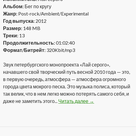
Альбом:
Бег по кругу
Жанр:
Post-rock/Ambient/Experimental
Год выпуска:
2012
Размер:
148 MB
Треки:
13
Продолжительность:
01:02:40
Формат/Битрейт:
320Kbit/mp3
Звук петербургского монопроекта «Лай серого»,
начавшего свой творческий путь весной 2010 года — это,
в первую очередь, атмосфера — атмосфера огромного
города цвета мокрого песка. Это музыка полиса, который
так велик, что в нем легко можно потерять самого себя, и
даже не заметить этого...
Читать далее
Лай серого — Бег по 
→