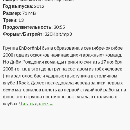
Год выпуска:
2012
Размер:
71 MB
Треки:
13
Продолжительность:
30:55
Формат/Битрейт:
320Kbit/mp3
Группа EnDorfinЫ была образована в сентябре-октябре
2008 года из осколков начинающих «гаражных» команд.
Но Днём Рождения команды принято считать 17 ноября
2008-го, т.к. в этот день группа составом из трёх человек
(гитара/голос, бас и ударные) выступила в столичном
клубе 1Rock. Далее последовала череда записи первых
demo материалов вплоть до первой студийной работы, на
фоне этого группа постоянно выступала в столичных
клубах.
Читать далее
Endorfinы — По Намеченному Курсу (2
→