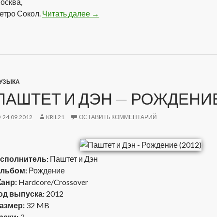
осква,
етро Сокол.
Читать далее
Бредбери — Тля (2012)
→
УЗЫКА
ПАШТЕТ И ДЭН — РОЖДЕНИЕ 
24.09.2012
KRIL21
ОСТАВИТЬ КОММЕНТАРИЙ
сполнитель:
Паштет и Дэн
льбом:
Рождение
анр:
Hardcore/Crossover
од выпуска:
2012
азмер:
32 MB
реки:
3