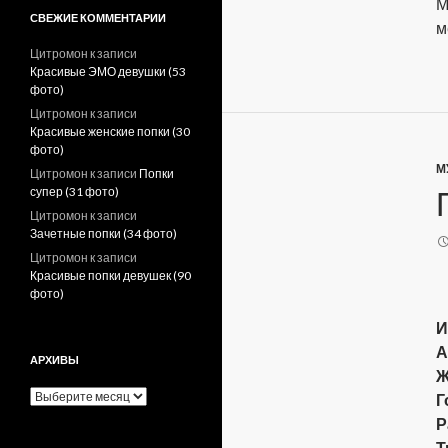
М
СВЕЖИЕ КОММЕНТАРИИ
м
Цитромон
к записи
Красивые ЭМО девушки (53
фото)
Цитромон
к записи
Красивые женские попки (30
фото)
М
Цитромон
к записи
Попки
супер (31 фото)
Цитромон
к записи
Зачетные попки (34 фото)
Цитромон
к записи
Красивые попки девушек (90
фото)
И
А
АРХИВЫ
Ж
А
Г
р
Р
х
Т