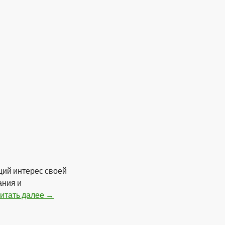
щий интерес своей
ания и
итать далее
SKY HIGH — Blow Job (2012)
→