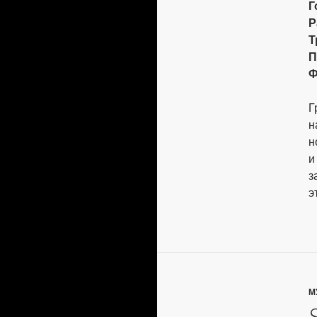
Г
Р
Т
П
Ф
Г
н
н
и
з
э
М