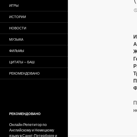
ИГРЫ
ИСТОРИИ
НОВОСТИ
И
МУЗЫКА
А
Ж
ФИЛЬМЫ
Г
ЦИТАТЫ — БАШ
Р
Т
РЕКОМЕНДОВАНО
П
Ф
П
н
РЕКОМЕНДОВАНО
Онлайн Репетитор по
Английскому и Немецкому
языку в Санкт-Петербурге и