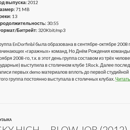
од выпуска:
2012
азмер:
71 MB
реки:
13
родолжительность:
30:55
ормат/Битрейт:
320Kbit/mp3
руппа EnDorfinЫ была образована в сентябре-октябре 2008 г
ачинающих «гаражных» команд. Но Днём Рождения команды 
оября 2008-го, т.к. в этот день группа составом из трёх челове
 ударные) выступила в столичном клубе 1Rock. Далее после
аписи первых demo материалов вплоть до первой студийной 
того группа постоянно выступала в столичных клубах.
Читать
УЗЫКА
SKY HIGH — BLOW JOB (2012)