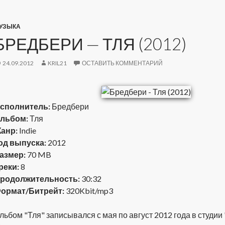
УЗЫКА
БРЕДБЕРИ — ТЛЯ (2012)
24.09.2012
KRIL21
ОСТАВИТЬ КОММЕНТАРИЙ
сполнитель:
Бредбери
льбом:
Тля
анр:
Indie
од выпуска:
2012
азмер:
70 MB
реки:
8
родолжительность:
30:32
ормат/Битрейт:
320Kbit/mp3
льбом "Тля" записывался с мая по август 2012 года в студии