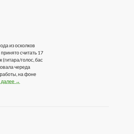
ода из осколков
принято считать 17
к (гитара/голос, бас
довала череда
работы, на фоне
 далее
Endorfinы — По Намеченному Курсу (2012)
→