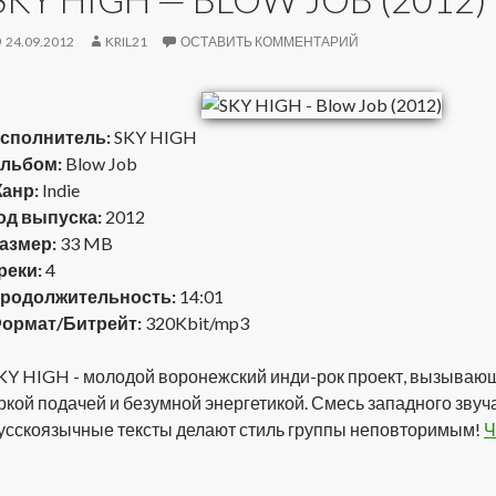
24.09.2012
KRIL21
ОСТАВИТЬ КОММЕНТАРИЙ
сполнитель:
SKY HIGH
льбом:
Blow Job
анр:
Indie
од выпуска:
2012
азмер:
33 MB
реки:
4
родолжительность:
14:01
ормат/Битрейт:
320Kbit/mp3
KY HIGH - молодой воронежский инди-рок проект, вызываю
ркой подачей и безумной энергетикой. Смесь западного звуч
усскоязычные тексты делают стиль группы неповторимым!
Ч