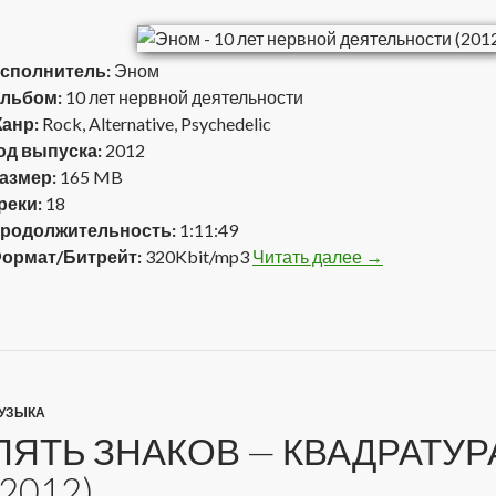
сполнитель:
Эном
льбом:
10 лет нервной деятельности
анр:
Rock, Alternative, Psychedelic
од выпуска:
2012
азмер:
165 MB
реки:
18
родолжительность:
1:11:49
ормат/Битрейт:
320Kbit/mp3
Читать далее
Эном — 10 лет 
→
УЗЫКА
ПЯТЬ ЗНАКОВ — КВАДРАТУР
(2012)