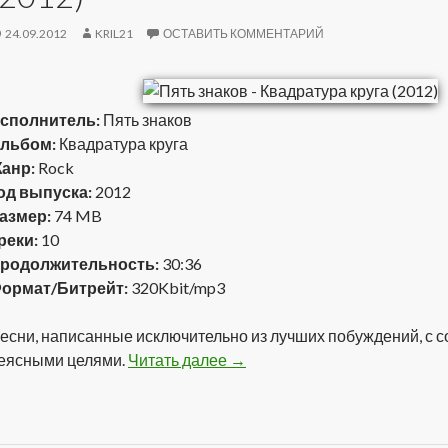
24.09.2012
KRIL21
ОСТАВИТЬ КОММЕНТАРИЙ
сполнитель:
Пять знаков
льбом:
Квадратура круга
анр:
Rock
од выпуска:
2012
азмер:
74 MB
реки:
10
родолжительность:
30:36
ормат/Битрейт:
320Kbit/mp3
есни, написанные исключительно из лучших побуждений, с 
еясными целями.
Читать далее
Пять знаков — Квадратура кру
→