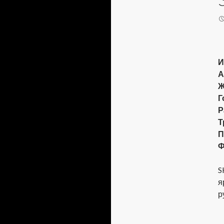
И
А
Ж
Г
Р
Т
П
Ф
S
я
р