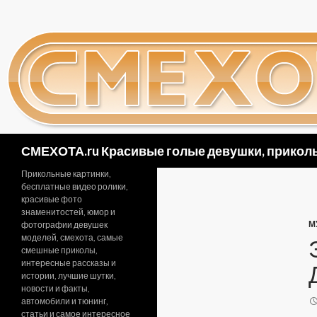
Поиск
СМЕХОТА.ru Красивые голые девушки, приколь
Прикольные картинки,
бесплатные видео ролики,
красивые фото
знаменитостей, юмор и
М
фотографии девушек
моделей, смехота, самые
смешные приколы,
интересные рассказы и
истории, лучшие шутки,
новости и факты,
автомобили и тюнинг,
статьи и самое интересное