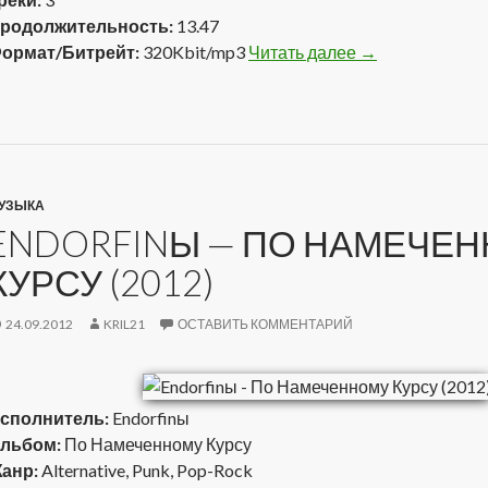
родолжительность:
13.47
ормат/Битрейт:
320Kbit/mp3
Читать далее
Паштет и Дэн —
→
УЗЫКА
ENDORFINЫ — ПО НАМЕЧЕ
КУРСУ (2012)
24.09.2012
KRIL21
ОСТАВИТЬ КОММЕНТАРИЙ
сполнитель:
Endorfinы
льбом:
По Намеченному Курсу
анр:
Alternative, Punk, Pop-Rock