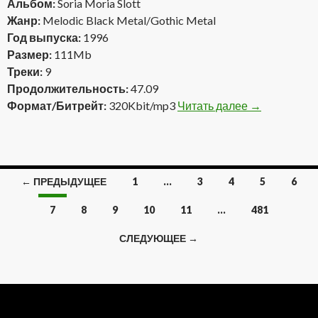
Альбом:
Soria Moria Slott
Жанр:
Melodic Black Metal/Gothic Metal
Год выпуска:
1996
Размер:
111Mb
Треки:
9
Продолжительность:
47.09
Формат/Битрейт:
320Kbit/mp3
Читать далее
Dismal Euphon
→
← ПРЕДЫДУЩЕЕ
1
…
3
4
5
6
Навигация
7
8
9
10
11
…
481
по
СЛЕДУЮЩЕЕ →
записям