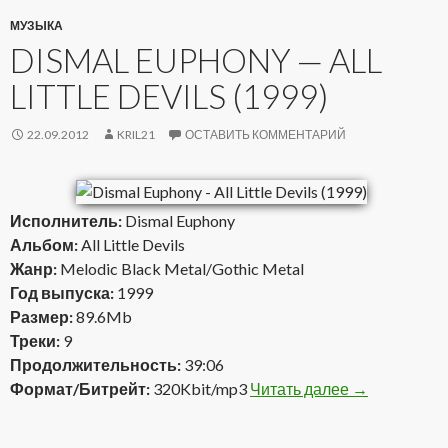
МУЗЫКА
DISMAL EUPHONY — ALL
LITTLE DEVILS (1999)
22.09.2012
KRIL21
ОСТАВИТЬ КОММЕНТАРИЙ
Исполнитель:
Dismal Euphony
Альбом:
All Little Devils
Жанр:
Melodic Black Metal/Gothic Metal
Год выпуска:
1999
Размер:
89.6Mb
Треки:
9
Продолжительность:
39:06
Формат/Битрейт:
320Kbit/mp3
Читать далее
Dismal Euphon
→