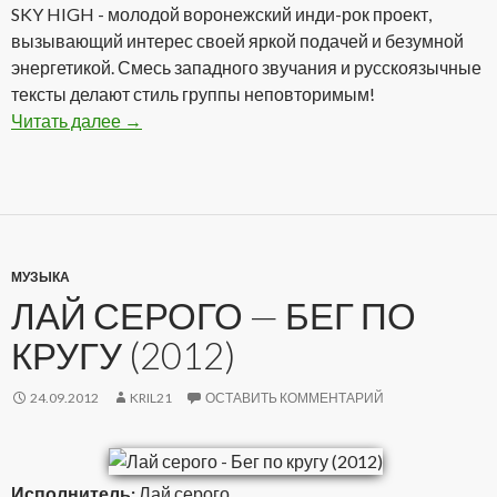
SKY HIGH - молодой воронежский инди-рок проект,
вызывающий интерес своей яркой подачей и безумной
энергетикой. Смесь западного звучания и русскоязычные
тексты делают стиль группы неповторимым!
Читать далее
SKY HIGH — Blow Job (2012)
→
МУЗЫКА
ЛАЙ СЕРОГО — БЕГ ПО
КРУГУ (2012)
24.09.2012
KRIL21
ОСТАВИТЬ КОММЕНТАРИЙ
Исполнитель:
Лай серого