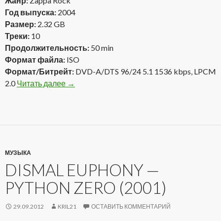
Жанр:
Zappa Rock
Год выпуска:
2004
Размер:
2.32 GB
Треки:
10
Продолжительность:
50 min
Формат файла:
ISO
Формат/Битрейт:
DVD-A/DTS 96/24 5.1 1536 kbps, LPCM
2.0
Читать далее
Frank Zappa — QuAUDIOPHILIAc (2004) D
→
МУЗЫКА
DISMAL EUPHONY —
PYTHON ZERO (2001)
29.09.2012
KRIL21
ОСТАВИТЬ КОММЕНТАРИЙ