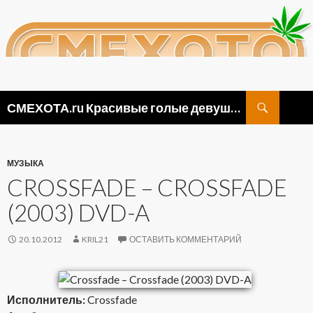
Поиск
СМЕХОТА.ru Красивые голые девушки, прикольные картинки ню и видео приколы
ПЕРЕЙТИ
К
СОДЕРЖИМОМУ
МУЗЫКА
CROSSFADE – CROSSFADE
(2003) DVD-A
20.10.2012
KRIL21
ОСТАВИТЬ КОММЕНТАРИЙ
Исполнитель:
Crossfade