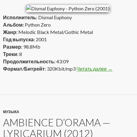
Исполнитель:
Dismal Euphony
Альбом:
Python Zero
Жанр:
Melodic Black Metal/Gothic Metal
Год выпуска:
2001
Размер:
98.8Mb
Треки:
8
Продолжительность:
43:09
Формат/Битрейт:
320Kbit/mp3
Читать далее
Dismal Eupho
→
МУЗЫКА
AMBIENCE D’ORAMA —
LYRICARIUM (2012)