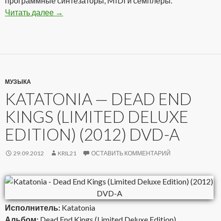
программные синтезаторы, MIDI и семплеры.
Читать далее
Ambience D’orama — Lyricarium (2012)
→
МУЗЫКА
KATATONIA — DEAD END
KINGS (LIMITED DELUXE
EDITION) (2012) DVD-A
29.09.2012
KRIL21
ОСТАВИТЬ КОММЕНТАРИЙ
Исполнитель:
Katatonia
Альбом:
Dead End Kings (Limited Deluxe Edition)