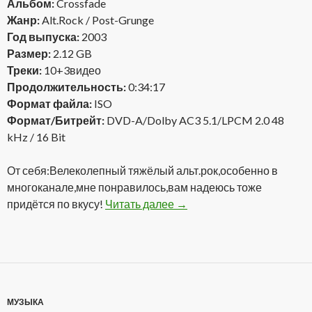
Альбом:
Crossfade
Жанр:
Alt.Rock / Post-Grunge
Год выпуска:
2003
Размер:
2.12 GB
Треки:
10+3видео
Продолжительность:
0:34:17
Формат файла:
ISO
Формат/Битрейт:
DVD-A/Dolby AC3 5.1/LPCM 2.0 48
kHz / 16 Bit
От себя:Велеколепный тяжёлый альт.рок,особенно в
многоканале,мне понравилось,вам надеюсь тоже
придётся по вкусу!
Читать далее
Crossfade – Crossfade (20
→
МУЗЫКА