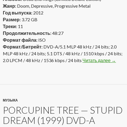
Жанр:
Doom, Depressive, Progressive Metal
Год выпуска:
2012
Размер:
3.72 GB
Треки:
11
Продолжительность:
48:27
Формат файла:
ISO
Формат/Битрейт:
DVD-A/5.1 MLP 48 kHz / 24 bits; 2.0
MLP 48 kHz / 24 bits; 5.1 DTS / 48 kHz / 1510 kbps / 24 bits;
2.0 LPCM / 48 kHz / 1536 kbps / 24 bits
Читать далее
Kataton
→
МУЗЫКА
PORCUPINE TREE — STUPID
DREAM (1999) DVD-A