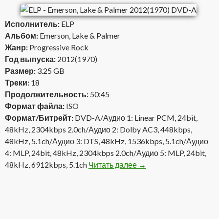
Исполнитель:
ELP
Альбом:
Emerson, Lake & Palmer
Жанр:
Progressive Rock
Год выпуска:
2012(1970)
Размер:
3.25 GB
Треки:
18
Продолжительность:
50:45
Формат файла:
ISO
Формат/Битрейт:
DVD-A/Аудио 1: Linear PCM, 24bit,
48kHz, 2304kbps 2.0ch/Аудио 2: Dolby AC3, 448kbps,
48kHz, 5.1ch/Аудио 3: DTS, 48kHz, 1536kbps, 5.1ch/Аудио
4: MLP, 24bit, 48kHz, 2304kbps 2.0ch/Аудио 5: MLP, 24bit,
48kHz, 6912kbps, 5.1ch
Читать далее
ELP — Emerson, Lake &
→