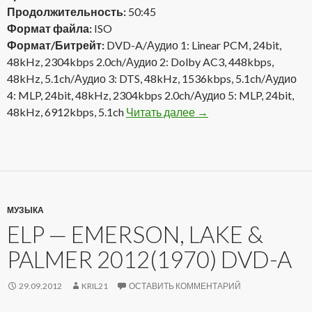
Продолжительность:
50:45
Формат файла:
ISO
Формат/Битрейт:
DVD-A/Аудио 1: Linear PCM, 24bit,
48kHz, 2304kbps 2.0ch/Аудио 2: Dolby AC3, 448kbps,
48kHz, 5.1ch/Аудио 3: DTS, 48kHz, 1536kbps, 5.1ch/Аудио
4: MLP, 24bit, 48kHz, 2304kbps 2.0ch/Аудио 5: MLP, 24bit,
48kHz, 6912kbps, 5.1ch
Читать далее
Emerson, Lake & Palme
→
МУЗЫКА
ELP — EMERSON, LAKE &
PALMER 2012(1970) DVD-A
29.09.2012
KRIL21
ОСТАВИТЬ КОММЕНТАРИЙ