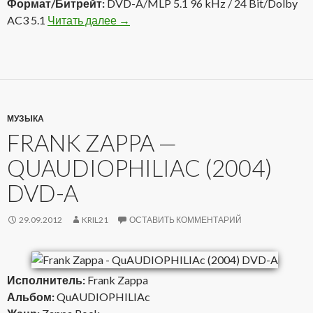
Формат/Битрейт:
DVD-A/MLP 5.1 96 kHz / 24 Bit/Dolby
AC3 5.1
Читать далее
Rick Wakeman – From The Front Row … 
→
МУЗЫКА
FRANK ZAPPA —
QUAUDIOPHILIAC (2004)
DVD-A
29.09.2012
KRIL21
ОСТАВИТЬ КОММЕНТАРИЙ
Исполнитель:
Frank Zappa
Альбом:
QuAUDIOPHILIAc