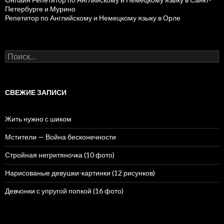
Петербурге и Мурино
Репетитор по Английскому и Немецкому языку в Орле
Н
а
й
т
и
СВЕЖИЕ ЗАПИСИ
:
Жить нужно с шиком
Мстители — Война бесконечности
Стройная негритяночка (10 фото)
Нарисованые девушки-картинки (12 рисунков)
Девчонки с упругой попкой (16 фото)