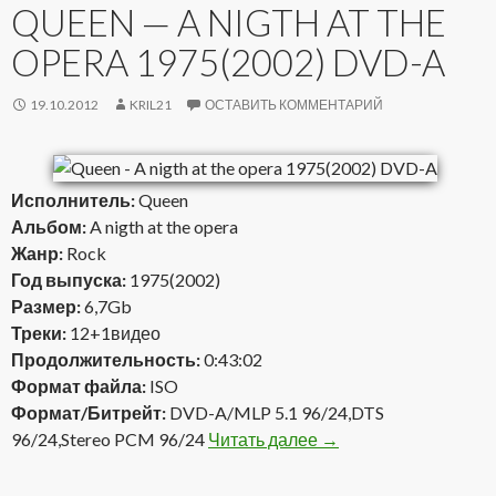
QUEEN — A NIGTH AT THE
OPERA 1975(2002) DVD-A
19.10.2012
KRIL21
ОСТАВИТЬ КОММЕНТАРИЙ
Исполнитель:
Queen
Альбом:
A nigth at the opera
Жанр:
Rock
Год выпуска:
1975(2002)
Размер:
6,7Gb
Треки:
12+1видео
Продолжительность:
0:43:02
Формат файла:
ISO
Формат/Битрейт:
DVD-A/MLP 5.1 96/24,DTS
96/24,Stereo PCM 96/24
Читать далее
Queen — A nigth at th
→