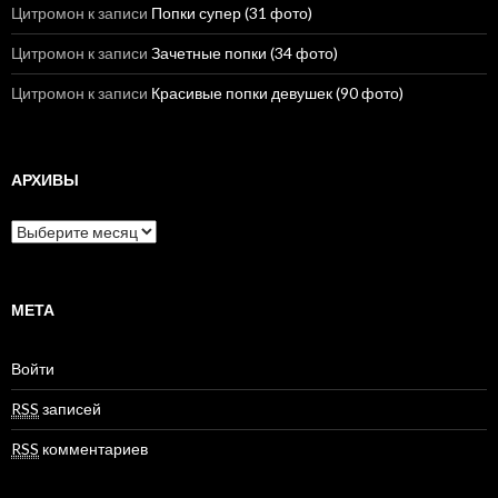
Цитромон
к записи
Попки супер (31 фото)
Цитромон
к записи
Зачетные попки (34 фото)
Цитромон
к записи
Красивые попки девушек (90 фото)
АРХИВЫ
А
р
х
и
в
МЕТА
ы
Войти
RSS
записей
RSS
комментариев