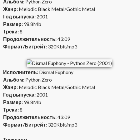
Альбом:
Python Zero
Жанр:
Melodic Black Metal/Gothic Metal
Год выпуска:
2001
Размер:
98.8Mb
Треки:
8
Продолжительность:
43:09
Формат/Битрейт:
320Kbit/mp3
Исполнитель:
Dismal Euphony
Альбом:
Python Zero
Жанр:
Melodic Black Metal/Gothic Metal
Год выпуска:
2001
Размер:
98.8Mb
Треки:
8
Продолжительность:
43:09
Формат/Битрейт:
320Kbit/mp3
Треклист: