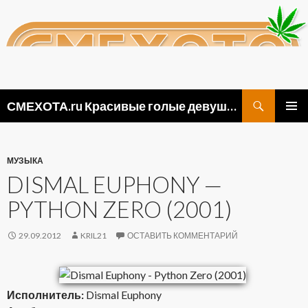
Поиск
СМЕХОТА.ru Красивые голые девушки, прикольные картинки ню и видео приколы
ПЕРЕЙТИ
ОСНОВ
К
МЕНЮ
СОДЕРЖИМОМУ
МУЗЫКА
DISMAL EUPHONY —
PYTHON ZERO (2001)
29.09.2012
KRIL21
ОСТАВИТЬ КОММЕНТАРИЙ
Исполнитель:
Dismal Euphony