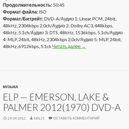
Продолжительность:
50:45
Формат файла:
ISO
Формат/Битрейт:
DVD-A/Аудио 1: Linear PCM, 24bit,
48kHz, 2304kbps 2.0ch/Аудио 2: Dolby AC3, 448kbps,
48kHz, 5.1ch/Аудио 3: DTS, 48kHz, 1536kbps, 5.1ch/Аудио
4: MLP, 24bit, 48kHz, 2304kbps 2.0ch/Аудио 5: MLP, 24bit,
48kHz, 6912kbps, 5.1ch
Читать далее
Emerson, Lake & Palme
→
МУЗЫКА
ELP — EMERSON, LAKE &
PALMER 2012(1970) DVD-A
29.09.2012
KRIL21
ОСТАВИТЬ КОММЕНТАРИЙ