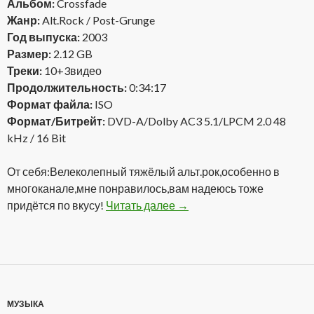
Альбом:
Crossfade
Жанр:
Alt.Rock / Post-Grunge
Год выпуска:
2003
Размер:
2.12 GB
Треки:
10+3видео
Продолжительность:
0:34:17
Формат файла:
ISO
Формат/Битрейт:
DVD-A/Dolby AC3 5.1/LPCM 2.0 48
kHz / 16 Bit
От себя:Велеколепный тяжёлый альт.рок,особенно в
многоканале,мне понравилось,вам надеюсь тоже
придётся по вкусу!
Читать далее
Crossfade – Crossfade (20
→
МУЗЫКА