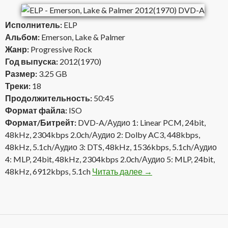
Исполнитель:
ELP
Альбом:
Emerson, Lake & Palmer
Жанр:
Progressive Rock
Год выпуска:
2012(1970)
Размер:
3.25 GB
Треки:
18
Продолжительность:
50:45
Формат файла:
ISO
Формат/Битрейт:
DVD-A/Аудио 1: Linear PCM, 24bit,
48kHz, 2304kbps 2.0ch/Аудио 2: Dolby AC3, 448kbps,
48kHz, 5.1ch/Аудио 3: DTS, 48kHz, 1536kbps, 5.1ch/Аудио
4: MLP, 24bit, 48kHz, 2304kbps 2.0ch/Аудио 5: MLP, 24bit,
48kHz, 6912kbps, 5.1ch
Читать далее
ELP — Emerson, Lake &
→