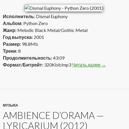
Исполнитель:
Dismal Euphony
Альбом:
Python Zero
Жанр:
Melodic Black Metal/Gothic Metal
Год выпуска:
2001
Размер:
98.8Mb
Треки:
8
Продолжительность:
43:09
Формат/Битрейт:
320Kbit/mp3
Читать далее
Dismal Eupho
→
МУЗЫКА
AMBIENCE D’ORAMA —
LYRICARIUM (2012)