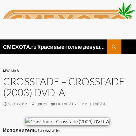
Поиск
СМЕХОТА.ru Красивые голые девушки, прикольные картинки ню и видео приколы
ПЕРЕЙТИ
К
СОДЕРЖИМОМУ
МУЗЫКА
CROSSFADE – CROSSFADE
(2003) DVD-A
20.10.2012
KRIL21
ОСТАВИТЬ КОММЕНТАРИЙ
Исполнитель:
Crossfade