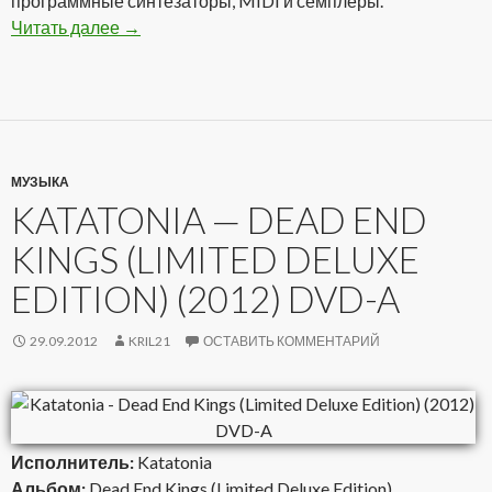
программные синтезаторы, MIDI и семплеры.
Читать далее
Ambience D’orama — Lyricarium (2012)
→
МУЗЫКА
KATATONIA — DEAD END
KINGS (LIMITED DELUXE
EDITION) (2012) DVD-A
29.09.2012
KRIL21
ОСТАВИТЬ КОММЕНТАРИЙ
Исполнитель:
Katatonia
Альбом:
Dead End Kings (Limited Deluxe Edition)