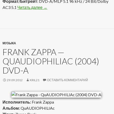
Формат/Битрейт:
DVD-A/MLP 5.1 96 kHz / 24 Bit/Dolby
AC3 5.1
Читать далее
Rick Wakeman – From The Front Row … 
→
МУЗЫКА
FRANK ZAPPA —
QUAUDIOPHILIAC (2004)
DVD-A
29.09.2012
KRIL21
ОСТАВИТЬ КОММЕНТАРИЙ
Исполнитель:
Frank Zappa
Альбом:
QuAUDIOPHILIAc