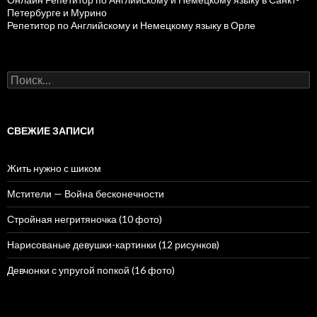
Петербурге и Мурино
Репетитор по Английскому и Немецкому языку в Орле
Н
а
й
т
и
СВЕЖИЕ ЗАПИСИ
:
Жить нужно с шиком
Мстители — Война бесконечности
Стройная негритяночка (10 фото)
Нарисованые девушки-картинки (12 рисунков)
Девчонки с упругой попкой (16 фото)