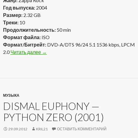
Жанр:
Zappa Rock
Год выпуска:
2004
Размер:
2.32 GB
Треки:
10
Продолжительность:
50 min
Формат файла:
ISO
Формат/Битрейт:
DVD-A/DTS 96/24 5.1 1536 kbps, LPCM
2.0
Читать далее
Frank Zappa — QuAUDIOPHILIAc (2004) D
→
МУЗЫКА
DISMAL EUPHONY —
PYTHON ZERO (2001)
29.09.2012
KRIL21
ОСТАВИТЬ КОММЕНТАРИЙ