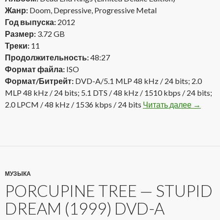
Жанр:
Doom, Depressive, Progressive Metal
Год выпуска:
2012
Размер:
3.72 GB
Треки:
11
Продолжительность:
48:27
Формат файла:
ISO
Формат/Битрейт:
DVD-A/5.1 MLP 48 kHz / 24 bits; 2.0
MLP 48 kHz / 24 bits; 5.1 DTS / 48 kHz / 1510 kbps / 24 bits;
2.0 LPCM / 48 kHz / 1536 kbps / 24 bits
Читать далее
Kataton
→
МУЗЫКА
PORCUPINE TREE — STUPID
DREAM (1999) DVD-A