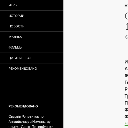
ИГРЫ
М
ИСТОРИИ
НОВОСТИ
МУЗЫКА
ФИЛЬМЫ
ЦИТАТЫ — БАШ
И
А
РЕКОМЕНДОВАНО
Ж
Г
Р
Т
П
РЕКОМЕНДОВАНО
Ф
Ф
Онлайн Репетитор по
Английскому и Немецкому
Ч
языку в Санкт-Петербурге и