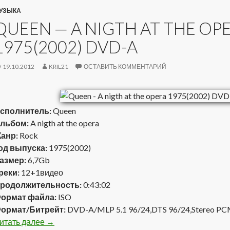
УЗЫКА
QUEEN — A NIGTH AT THE OP
1975(2002) DVD-A
19.10.2012
KRIL21
ОСТАВИТЬ КОММЕНТАРИЙ
сполнитель:
Queen
льбом:
A nigth at the opera
анр:
Rock
од выпуска:
1975(2002)
азмер:
6,7Gb
реки:
12+1видео
родолжительность:
0:43:02
ормат файла:
ISO
ормат/Битрейт:
DVD-A/MLP 5.1 96/24,DTS 96/24,Stereo PC
итать далее
Queen — A nigth at the opera 1975(2002) DVD-A
→