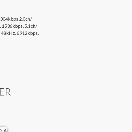
2304kbps 2.0ch/
 1536kbps, 5.1ch/
, 48kHz, 6912kbps,
) DVD-A
MER