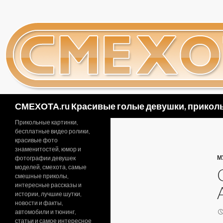
Поиск
СМЕХОТА.ru Красивые голые девушки, приколь
Прикольные картинки,
бесплатные видео ролики,
красивые фото
знаменитостей, юмор и
М
фотографии девушек
моделей, смехота, самые
смешные приколы,
интересные рассказы и
истории, лучшие шутки,
новости и факты,
автомобили и тюнинг,
статьи и самое интересное