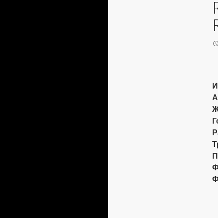
И
А
Ж
Г
Р
Т
П
Ф
Ф