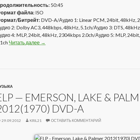
родолжительность:
50:45
ормат файла:
ISO
ормат/Битрейт:
DVD-A/Аудио 1: Linear PCM, 24bit, 48kHz, 
удио 2: Dolby AC3, 448kbps, 48kHz, 5.1ch/Аудио 3: DTS, 48kHz,
удио 4: MLP, 24bit, 48kHz, 2304kbps 2.0ch/Аудио 5: MLP, 24bit
.1ch
Читать далее
Emerson, Lake & Palmer — Tarkus 2012(1971
→
УЗЫКА
ELP — EMERSON, LAKE & PAL
2012(1970) DVD-A
29.09.2012
KRIL21
ОСТАВИТЬ КОММЕНТАРИЙ