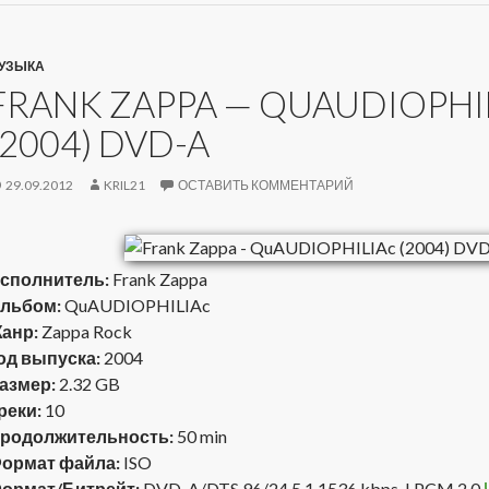
УЗЫКА
FRANK ZAPPA — QUAUDIOPHI
(2004) DVD-A
29.09.2012
KRIL21
ОСТАВИТЬ КОММЕНТАРИЙ
сполнитель:
Frank Zappa
льбом:
QuAUDIOPHILIAc
анр:
Zappa Rock
од выпуска:
2004
азмер:
2.32 GB
реки:
10
родолжительность:
50 min
ормат файла:
ISO
ормат/Битрейт:
DVD-A/DTS 96/24 5.1 1536 kbps, LPCM 2.0