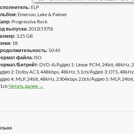
сполнитель:
ELP
льбом:
Emerson, Lake & Palmer
анр:
Progressive Rock
од выпуска:
2012(1970)
азмер:
3.25 GB
реки:
18
родолжительность:
50:45
ормат файла:
ISO
ормат/Битрейт:
DVD-A/Аудио 1: Linear PCM, 24bit, 48kHz, 
удио 2: Dolby AC3, 448kbps, 48kHz, 5.1ch/Аудио 3: DTS, 48kHz,
удио 4: MLP, 24bit, 48kHz, 2304kbps 2.0ch/Аудио 5: MLP, 24bit
.1ch
Читать далее
ELP — Emerson, Lake & Palmer 2012(1970) 
→
УЗЫКА