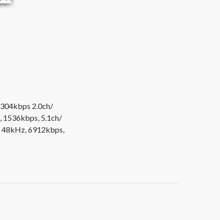
2304kbps 2.0ch/
 1536kbps, 5.1ch/
, 48kHz, 6912kbps,
DVD-A