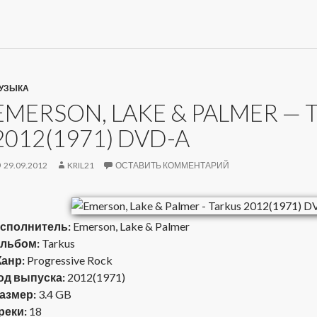
УЗЫКА
EMERSON, LAKE & PALMER — 
2012(1971) DVD-A
29.09.2012
KRIL21
ОСТАВИТЬ КОММЕНТАРИЙ
сполнитель:
Emerson, Lake & Palmer
льбом:
Tarkus
анр:
Progressive Rock
од выпуска:
2012(1971)
азмер:
3.4 GB
реки:
18