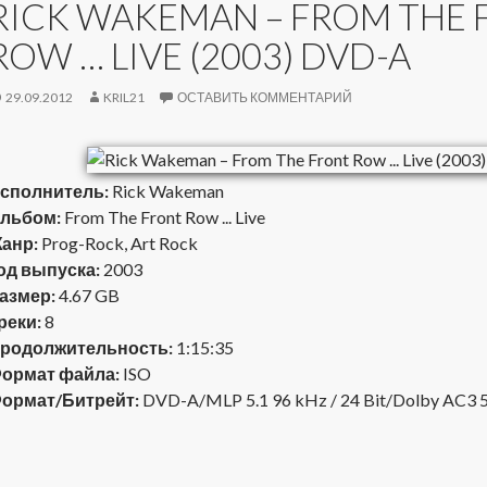
RICK WAKEMAN – FROM THE 
ROW … LIVE (2003) DVD-A
29.09.2012
KRIL21
ОСТАВИТЬ КОММЕНТАРИЙ
сполнитель:
Rick Wakeman
льбом:
From The Front Row ... Live
анр:
Prog-Rock, Art Rock
од выпуска:
2003
азмер:
4.67 GB
реки:
8
родолжительность:
1:15:35
ормат файла:
ISO
ормат/Битрейт:
DVD-A/MLP 5.1 96 kHz / 24 Bit/Dolby AC3 