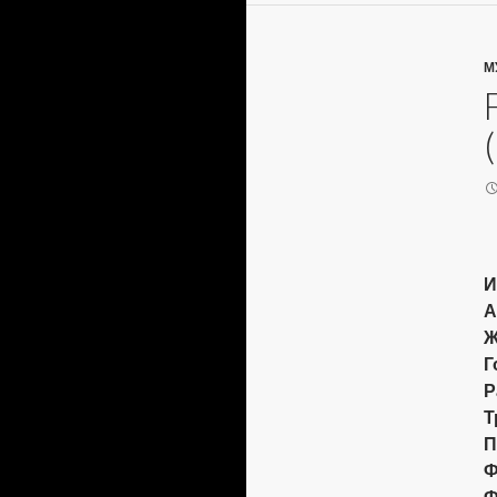
М
И
А
Ж
Г
Р
Т
П
Ф
Ф