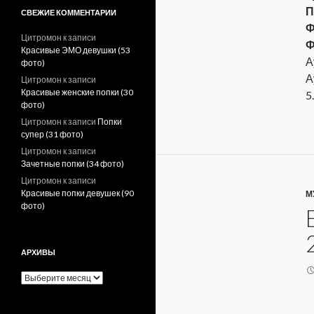
П
СВЕЖИЕ КОММЕНТАРИИ
Ф
Цитромон
к записи
Ф
Красивые ЭМО девушки (53
А
фото)
А
Цитромон
к записи
Красивые женские попки (30
5
фото)
Цитромон
к записи
Попки
супер (31 фото)
Цитромон
к записи
Зачетные попки (34 фото)
Цитромон
к записи
Красивые попки девушек (90
М
фото)
АРХИВЫ
А
р
х