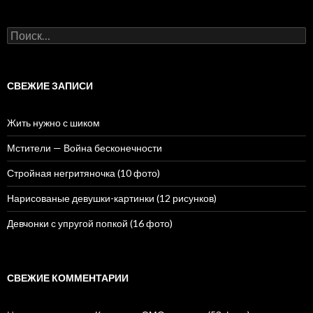
Н
а
й
т
и
СВЕЖИЕ ЗАПИСИ
:
Жить нужно с шиком
Мстители — Война бесконечности
Стройная негритяночка (10 фото)
Нарисованые девушки-картинки (12 рисунков)
Девчонки с упругой попкой (16 фото)
СВЕЖИЕ КОММЕНТАРИИ