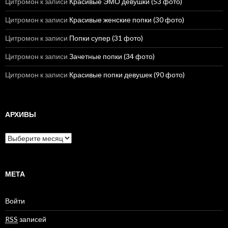
Цитромон
к записи
Красивые ЭМО девушки (53 фото)
Цитромон
к записи
Красивые женские попки (30 фото)
Цитромон
к записи
Попки супер (31 фото)
Цитромон
к записи
Зачетные попки (34 фото)
Цитромон
к записи
Красивые попки девушек (90 фото)
АРХИВЫ
А
р
х
и
в
МЕТА
ы
Войти
RSS
записей