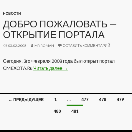
НОВОСТИ
ДОБРО ПОЖАЛОВАТЬ —
ОТКРЫТИЕ ПОРТАЛА
03.02.2008
MR.ROMAN
ОСТАВИТЬ КОММЕНТАРИЙ
Сегодня, 3го Февраля 2008 года был открыт портал
CMEXOTA.Ru
Читать далее
Добро пожаловать — Открытие
→
← ПРЕДЫДУЩЕЕ
1
…
477
478
479
Навигация
480
481
по
записям