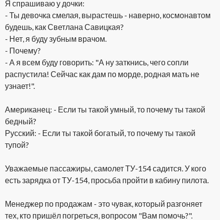
Я спрашиваю у дочки:
- Ты девочка смелая, вырастешь - наверно, космонавтом
будешь, как Светлана Савицкая?
- Нет, я буду зубным врачом.
- Почему?
- А я всем буду говорить: "А ну заткнись, чего сопли
распустила! Сейчас как дам по морде, родная мать не
узнает!".
Американец: - Если ты такой умный, то почему ты такой
бедный?
Русский: - Если ты такой богатый, то почему ты такой
тупой?
Уважаемые пассажиры, самолет ТУ-154 садится. У кого
есть зарядка от ТУ-154, просьба пройти в кабину пилота.
Менеджер по продажам - это чувак, который разгоняет
тех, кто пришёл погреться, вопросом "Вам помочь?".