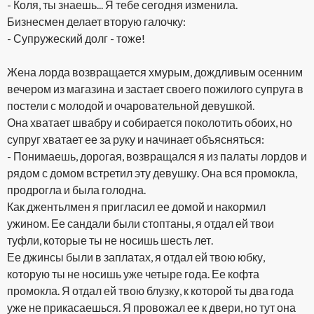
- Коля, ты знаешь... Я тебе сегодня изменила.
Бизнесмен делает вторую галочку:
- Супружеский долг - тоже!
Жена лорда возвращается хмурым, дождливым осенним
вечером из магазина и застает своего пожилого супруга в
постели с молодой и очаровательной девушкой.
Она хватает швабру и собирается поколотить обоих, но
супруг хватает ее за руку и начинает объясняться:
- Понимаешь, дорогая, возвращался я из палаты лордов и
рядом с домом встретил эту девушку. Она вся промокла,
продрогла и была голодна.
Как джентьлмен я пригласил ее домой и накормил
ужином. Ее сандали были стоптаны, я отдал ей твои
туфли, которые ты не носишь шесть лет.
Ее джинсы были в заплатах, я отдал ей твою юбку,
которую ты не носишь уже четыре года. Ее кофта
промокла. Я отдал ей твою блузку, к которой ты два года
уже не прикасаешься. Я провожал ее к двери, но тут она