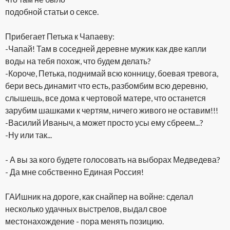
подобной статьи о сексе.
Прибегает Петька к Чапаеву:
-Чапай! Там в соседней деревне мужик как две капли
воды на тебя похож, что будем делать?
-Короче, Петька, поднимай всю конницу, боевая тревога,
бери весь динамит что есть, разбомбим всю деревню,
слышешь, все дома к чертовой матере, что останется
зарубим шашками к чертям, ничего живого не оставим!!!
-Василий Иваныч, а может просто усы ему сбреем...?
-Ну или так...
- А вы за кого будете голосовать на выборах Медведева?
- Да мне собственно Единая Россия!
ГАИшник на дороге, как снайпер на войне: сделал
несколько удачных выстрелов, выдал свое
местонахождение - пора менять позицию.