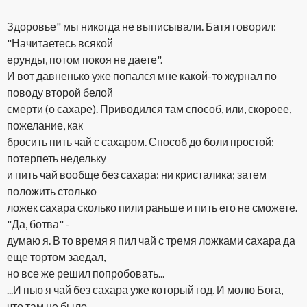
Здоровье" мы никогда не выписывали. Батя говорил:
"Начитаетесь всякой
ерунды, потом покоя не даете".
И вот давненько уже попался мне какой-то журнал по
поводу второй белой
смерти (о сахаре). Приводился там способ, или, скороее,
пожелание, как
бросить пить чай с сахаром. Способ до боли простой:
потерпеть недельку
и пить чай вообще без сахара: ни кристалика; затем
положить столько
ложек сахара сколько пили раньше и пить его не сможете.
"Да, ботва" -
думаю я. В то время я пил чай с тремя ложками сахара да
еще тортом заедал,
но все же решил попробовать...
...И пью я чай без сахара уже который год. И молю Бога,
что там не было