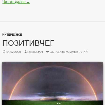
Читать далее
Подборка Анекдотов
→
ИНТЕРЕСНОЕ
ПОЗИТИВЧЕГ
04.02.2008
MR.ROMAN
ОСТАВИТЬ КОММЕНТАРИЙ