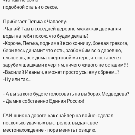
подобной статьи о сексе.
Прибегает Петька к Чапаеву:
-Чапай! Там в соседней деревне мужик как две капли
воды на тебя похож, что будем делать?
-Короче, Петька, поднимай всю конницу, боевая тревога,
бери весь динамит что есть, разбомбим всю деревню,
слышешь, все дома к чертовой матере, что останется
зарубим шашками к чертям, ничего живого не оставим!!!
-Василий Иваныч, а может просто усы ему сбреем...?
-Ну или так...
- А вы за кого будете голосовать на выборах Медведева?
- Да мне собственно Единая Россия!
ГАИшник на дороге, как снайпер на войне: сделал
несколько удачных выстрелов, выдал свое
местонахождение - пора менять позицию.