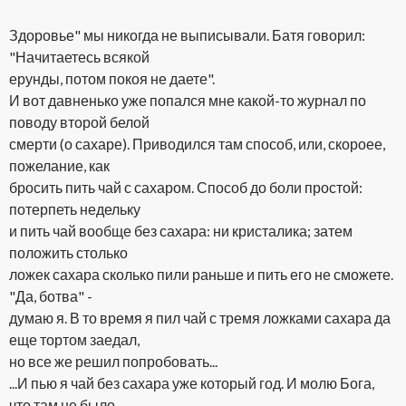
Здоровье" мы никогда не выписывали. Батя говорил:
"Начитаетесь всякой
ерунды, потом покоя не даете".
И вот давненько уже попался мне какой-то журнал по
поводу второй белой
смерти (о сахаре). Приводился там способ, или, скороее,
пожелание, как
бросить пить чай с сахаром. Способ до боли простой:
потерпеть недельку
и пить чай вообще без сахара: ни кристалика; затем
положить столько
ложек сахара сколько пили раньше и пить его не сможете.
"Да, ботва" -
думаю я. В то время я пил чай с тремя ложками сахара да
еще тортом заедал,
но все же решил попробовать...
...И пью я чай без сахара уже который год. И молю Бога,
что там не было