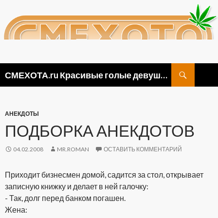
Поиск
СМЕХОТА.ru Красивые голые девушки, прикольные картинки ню и видео приколы
ПЕРЕЙТИ
К
СОДЕРЖИМОМУ
АНЕКДОТЫ
ПОДБОРКА АНЕКДОТОВ
04.02.2008
MR.ROMAN
ОСТАВИТЬ КОММЕНТАРИЙ
Приходит бизнесмен домой, садится за стол, открывает
записную книжку и делает в ней галочку:
- Так, долг перед банком погашен.
Жена: