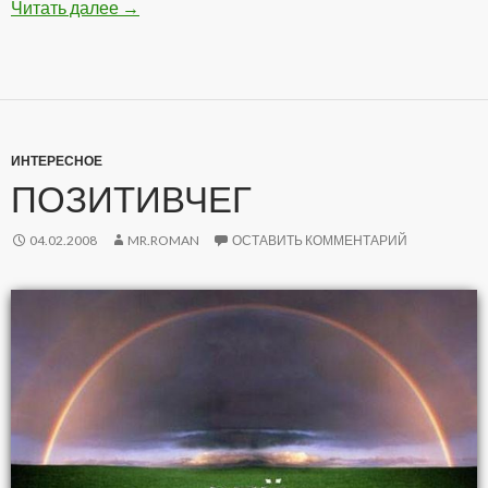
Читать далее
Подборка Анекдотов
→
ИНТЕРЕСНОЕ
ПОЗИТИВЧЕГ
04.02.2008
MR.ROMAN
ОСТАВИТЬ КОММЕНТАРИЙ