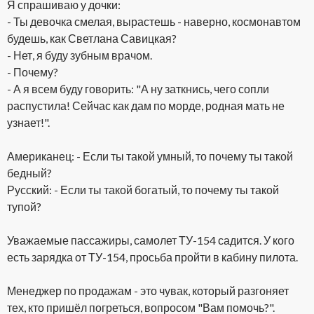
Я спрашиваю у дочки:
- Ты девочка смелая, вырастешь - наверно, космонавтом
будешь, как Светлана Савицкая?
- Нет, я буду зубным врачом.
- Почему?
- А я всем буду говорить: "А ну заткнись, чего сопли
распустила! Сейчас как дам по морде, родная мать не
узнает!".
Американец: - Если ты такой умный, то почему ты такой
бедный?
Русский: - Если ты такой богатый, то почему ты такой
тупой?
Уважаемые пассажиры, самолет ТУ-154 садится. У кого
есть зарядка от ТУ-154, просьба пройти в кабину пилота.
Менеджер по продажам - это чувак, который разгоняет
тех, кто пришёл погреться, вопросом "Вам помочь?".