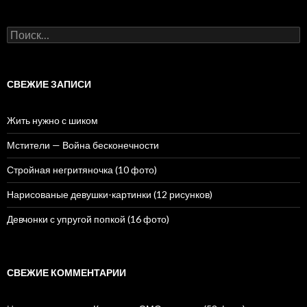
Н
а
й
т
и
СВЕЖИЕ ЗАПИСИ
:
Жить нужно с шиком
Мстители — Война бесконечности
Стройная негритяночка (10 фото)
Нарисованые девушки-картинки (12 рисунков)
Девчонки с упругой попкой (16 фото)
СВЕЖИЕ КОММЕНТАРИИ