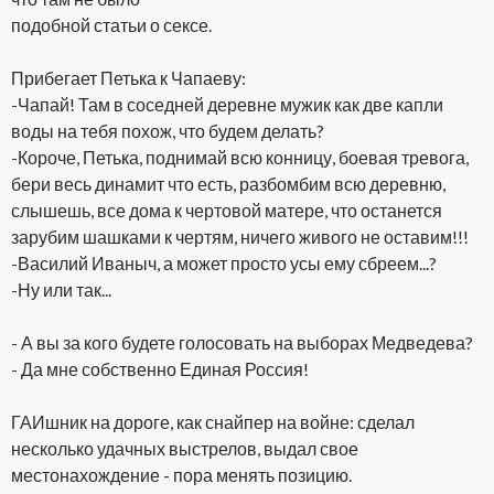
подобной статьи о сексе.
Прибегает Петька к Чапаеву:
-Чапай! Там в соседней деревне мужик как две капли
воды на тебя похож, что будем делать?
-Короче, Петька, поднимай всю конницу, боевая тревога,
бери весь динамит что есть, разбомбим всю деревню,
слышешь, все дома к чертовой матере, что останется
зарубим шашками к чертям, ничего живого не оставим!!!
-Василий Иваныч, а может просто усы ему сбреем...?
-Ну или так...
- А вы за кого будете голосовать на выборах Медведева?
- Да мне собственно Единая Россия!
ГАИшник на дороге, как снайпер на войне: сделал
несколько удачных выстрелов, выдал свое
местонахождение - пора менять позицию.