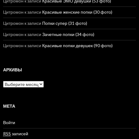
Цитромон
к записи
Красивые ЭМО девушки (53 фото)
Цитромон
к записи
Красивые женские попки (30 фото)
Цитромон
к записи
Попки супер (31 фото)
Цитромон
к записи
Зачетные попки (34 фото)
Цитромон
к записи
Красивые попки девушек (90 фото)
АРХИВЫ
А
р
х
и
в
МЕТА
ы
Войти
RSS
записей