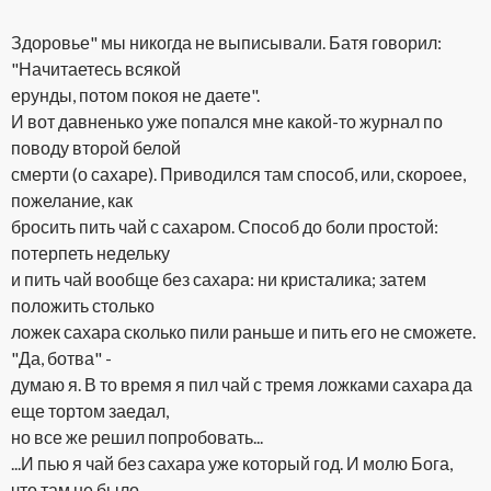
Здоровье" мы никогда не выписывали. Батя говорил:
"Начитаетесь всякой
ерунды, потом покоя не даете".
И вот давненько уже попался мне какой-то журнал по
поводу второй белой
смерти (о сахаре). Приводился там способ, или, скороее,
пожелание, как
бросить пить чай с сахаром. Способ до боли простой:
потерпеть недельку
и пить чай вообще без сахара: ни кристалика; затем
положить столько
ложек сахара сколько пили раньше и пить его не сможете.
"Да, ботва" -
думаю я. В то время я пил чай с тремя ложками сахара да
еще тортом заедал,
но все же решил попробовать...
...И пью я чай без сахара уже который год. И молю Бога,
что там не было