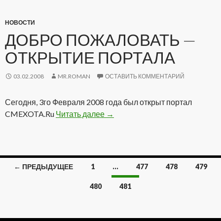
НОВОСТИ
ДОБРО ПОЖАЛОВАТЬ —
ОТКРЫТИЕ ПОРТАЛА
03.02.2008
MR.ROMAN
ОСТАВИТЬ КОММЕНТАРИЙ
Сегодня, 3го Февраля 2008 года был открыт портал
CMEXOTA.Ru
Читать далее
Добро пожаловать — Открытие
→
← ПРЕДЫДУЩЕЕ
1
…
477
478
479
Навигация
480
481
по
записям