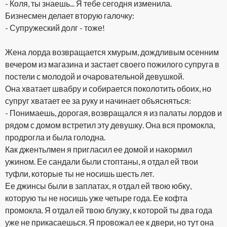
- Коля, ты знаешь... Я тебе сегодня изменила.
Бизнесмен делает вторую галочку:
- Супружеский долг - тоже!
Жена лорда возвращается хмурым, дождливым осенним
вечером из магазина и застает своего пожилого супруга в
постели с молодой и очаровательной девушкой.
Она хватает швабру и собирается поколотить обоих, но
супруг хватает ее за руку и начинает объясняться:
- Понимаешь, дорогая, возвращался я из палаты лордов и
рядом с домом встретил эту девушку. Она вся промокла,
продрогла и была голодна.
Как джентьлмен я пригласил ее домой и накормил
ужином. Ее сандали были стоптаны, я отдал ей твои
туфли, которые ты не носишь шесть лет.
Ее джинсы были в заплатах, я отдал ей твою юбку,
которую ты не носишь уже четыре года. Ее кофта
промокла. Я отдал ей твою блузку, к которой ты два года
уже не прикасаешься. Я провожал ее к двери, но тут она