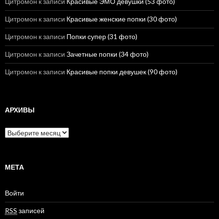
Цитромон
к записи
Красивые ЭМО девушки (53 фото)
Цитромон
к записи
Красивые женские попки (30 фото)
Цитромон
к записи
Попки супер (31 фото)
Цитромон
к записи
Зачетные попки (34 фото)
Цитромон
к записи
Красивые попки девушек (90 фото)
АРХИВЫ
А
р
х
и
в
МЕТА
ы
Войти
RSS
записей