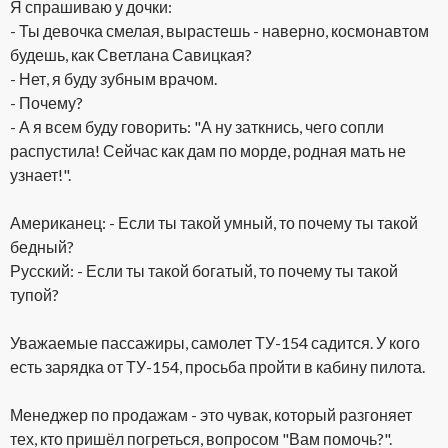
Я спрашиваю у дочки:
- Ты девочка смелая, вырастешь - наверно, космонавтом
будешь, как Светлана Савицкая?
- Нет, я буду зубным врачом.
- Почему?
- А я всем буду говорить: "А ну заткнись, чего сопли
распустила! Сейчас как дам по морде, родная мать не
узнает!".
Американец: - Если ты такой умный, то почему ты такой
бедный?
Русский: - Если ты такой богатый, то почему ты такой
тупой?
Уважаемые пассажиры, самолет ТУ-154 садится. У кого
есть зарядка от ТУ-154, просьба пройти в кабину пилота.
Менеджер по продажам - это чувак, который разгоняет
тех, кто пришёл погреться, вопросом "Вам помочь?".