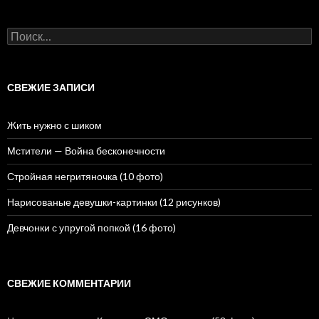
Н
а
й
т
и
СВЕЖИЕ ЗАПИСИ
:
Жить нужно с шиком
Мстители — Война бесконечности
Стройная негритяночка (10 фото)
Нарисованые девушки-картинки (12 рисунков)
Девчонки с упругой попкой (16 фото)
СВЕЖИЕ КОММЕНТАРИИ