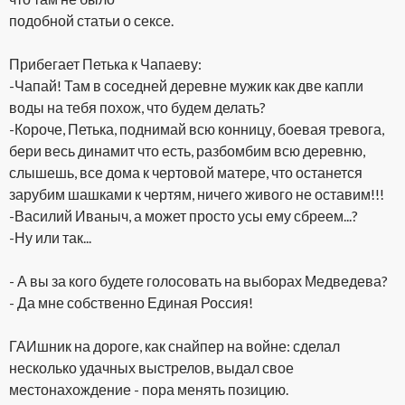
подобной статьи о сексе.
Прибегает Петька к Чапаеву:
-Чапай! Там в соседней деревне мужик как две капли
воды на тебя похож, что будем делать?
-Короче, Петька, поднимай всю конницу, боевая тревога,
бери весь динамит что есть, разбомбим всю деревню,
слышешь, все дома к чертовой матере, что останется
зарубим шашками к чертям, ничего живого не оставим!!!
-Василий Иваныч, а может просто усы ему сбреем...?
-Ну или так...
- А вы за кого будете голосовать на выборах Медведева?
- Да мне собственно Единая Россия!
ГАИшник на дороге, как снайпер на войне: сделал
несколько удачных выстрелов, выдал свое
местонахождение - пора менять позицию.