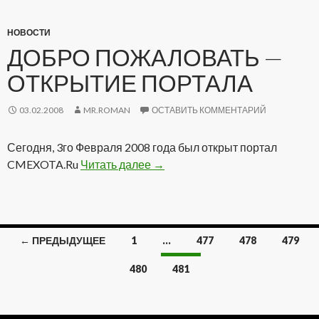
НОВОСТИ
ДОБРО ПОЖАЛОВАТЬ —
ОТКРЫТИЕ ПОРТАЛА
03.02.2008
MR.ROMAN
ОСТАВИТЬ КОММЕНТАРИЙ
Сегодня, 3го Февраля 2008 года был открыт портал
CMEXOTA.Ru
Читать далее
Добро пожаловать — Открытие
→
← ПРЕДЫДУЩЕЕ
1
…
477
478
479
Навигация
480
481
по
записям