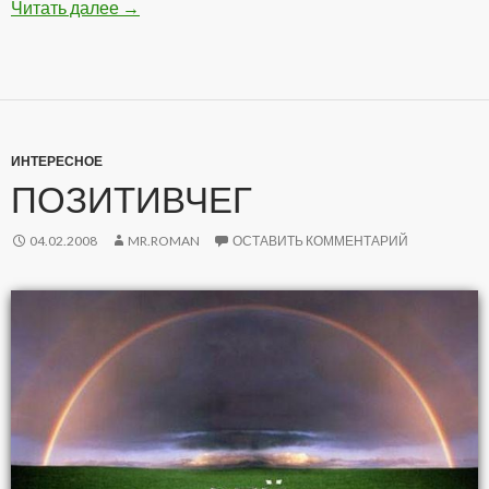
Читать далее
Подборка Анекдотов
→
ИНТЕРЕСНОЕ
ПОЗИТИВЧЕГ
04.02.2008
MR.ROMAN
ОСТАВИТЬ КОММЕНТАРИЙ