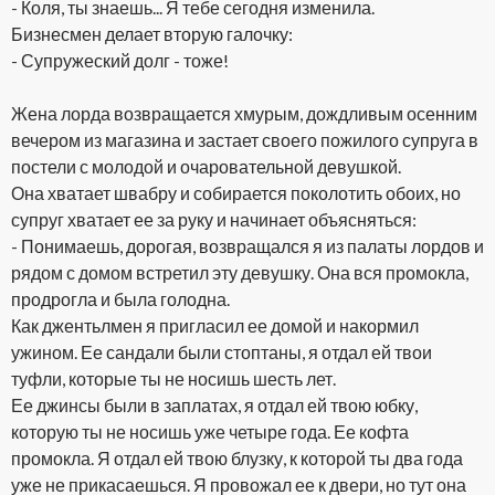
- Коля, ты знаешь... Я тебе сегодня изменила.
Бизнесмен делает вторую галочку:
- Супружеский долг - тоже!
Жена лорда возвращается хмурым, дождливым осенним
вечером из магазина и застает своего пожилого супруга в
постели с молодой и очаровательной девушкой.
Она хватает швабру и собирается поколотить обоих, но
супруг хватает ее за руку и начинает объясняться:
- Понимаешь, дорогая, возвращался я из палаты лордов и
рядом с домом встретил эту девушку. Она вся промокла,
продрогла и была голодна.
Как джентьлмен я пригласил ее домой и накормил
ужином. Ее сандали были стоптаны, я отдал ей твои
туфли, которые ты не носишь шесть лет.
Ее джинсы были в заплатах, я отдал ей твою юбку,
которую ты не носишь уже четыре года. Ее кофта
промокла. Я отдал ей твою блузку, к которой ты два года
уже не прикасаешься. Я провожал ее к двери, но тут она