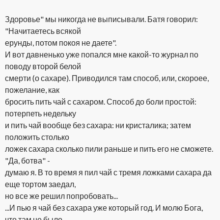
Здоровье" мы никогда не выписывали. Батя говорил:
"Начитаетесь всякой
ерунды, потом покоя не даете".
И вот давненько уже попался мне какой-то журнал по
поводу второй белой
смерти (о сахаре). Приводился там способ, или, скороее,
пожелание, как
бросить пить чай с сахаром. Способ до боли простой:
потерпеть недельку
и пить чай вообще без сахара: ни кристалика; затем
положить столько
ложек сахара сколько пили раньше и пить его не сможете.
"Да, ботва" -
думаю я. В то время я пил чай с тремя ложками сахара да
еще тортом заедал,
но все же решил попробовать...
...И пью я чай без сахара уже который год. И молю Бога,
что там не было