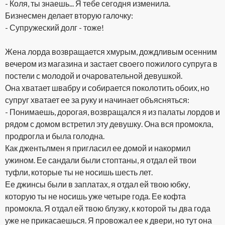
- Коля, ты знаешь... Я тебе сегодня изменила.
Бизнесмен делает вторую галочку:
- Супружеский долг - тоже!
Жена лорда возвращается хмурым, дождливым осенним
вечером из магазина и застает своего пожилого супруга в
постели с молодой и очаровательной девушкой.
Она хватает швабру и собирается поколотить обоих, но
супруг хватает ее за руку и начинает объясняться:
- Понимаешь, дорогая, возвращался я из палаты лордов и
рядом с домом встретил эту девушку. Она вся промокла,
продрогла и была голодна.
Как джентьлмен я пригласил ее домой и накормил
ужином. Ее сандали были стоптаны, я отдал ей твои
туфли, которые ты не носишь шесть лет.
Ее джинсы были в заплатах, я отдал ей твою юбку,
которую ты не носишь уже четыре года. Ее кофта
промокла. Я отдал ей твою блузку, к которой ты два года
уже не прикасаешься. Я провожал ее к двери, но тут она