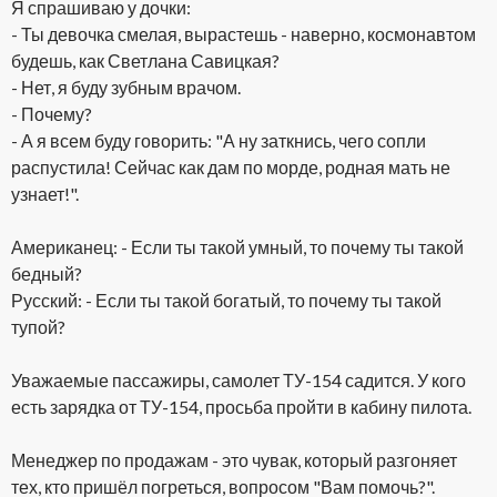
Я спрашиваю у дочки:
- Ты девочка смелая, вырастешь - наверно, космонавтом
будешь, как Светлана Савицкая?
- Нет, я буду зубным врачом.
- Почему?
- А я всем буду говорить: "А ну заткнись, чего сопли
распустила! Сейчас как дам по морде, родная мать не
узнает!".
Американец: - Если ты такой умный, то почему ты такой
бедный?
Русский: - Если ты такой богатый, то почему ты такой
тупой?
Уважаемые пассажиры, самолет ТУ-154 садится. У кого
есть зарядка от ТУ-154, просьба пройти в кабину пилота.
Менеджер по продажам - это чувак, который разгоняет
тех, кто пришёл погреться, вопросом "Вам помочь?".