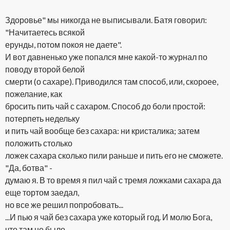
Здоровье" мы никогда не выписывали. Батя говорил:
"Начитаетесь всякой
ерунды, потом покоя не даете".
И вот давненько уже попался мне какой-то журнал по
поводу второй белой
смерти (о сахаре). Приводился там способ, или, скороее,
пожелание, как
бросить пить чай с сахаром. Способ до боли простой:
потерпеть недельку
и пить чай вообще без сахара: ни кристалика; затем
положить столько
ложек сахара сколько пили раньше и пить его не сможете.
"Да, ботва" -
думаю я. В то время я пил чай с тремя ложками сахара да
еще тортом заедал,
но все же решил попробовать...
...И пью я чай без сахара уже который год. И молю Бога,
что там не было