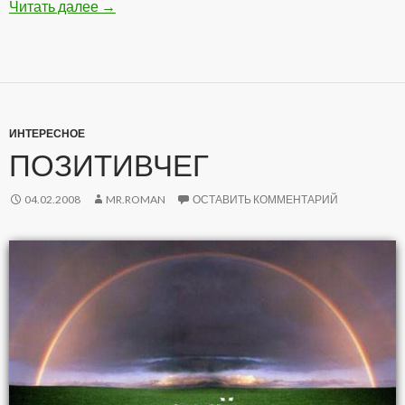
Читать далее
Подборка Анекдотов
→
ИНТЕРЕСНОЕ
ПОЗИТИВЧЕГ
04.02.2008
MR.ROMAN
ОСТАВИТЬ КОММЕНТАРИЙ