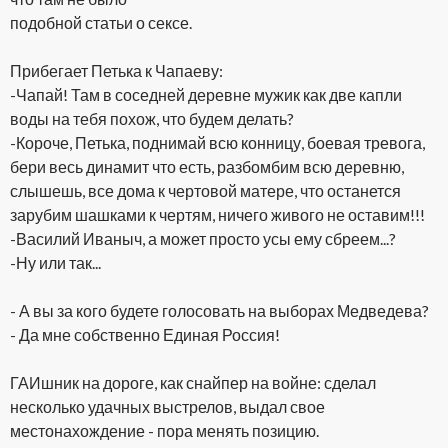
подобной статьи о сексе.
Прибегает Петька к Чапаеву:
-Чапай! Там в соседней деревне мужик как две капли
воды на тебя похож, что будем делать?
-Короче, Петька, поднимай всю конницу, боевая тревога,
бери весь динамит что есть, разбомбим всю деревню,
слышешь, все дома к чертовой матере, что останется
зарубим шашками к чертям, ничего живого не оставим!!!
-Василий Иваныч, а может просто усы ему сбреем...?
-Ну или так...
- А вы за кого будете голосовать на выборах Медведева?
- Да мне собственно Единая Россия!
ГАИшник на дороге, как снайпер на войне: сделал
несколько удачных выстрелов, выдал свое
местонахождение - пора менять позицию.