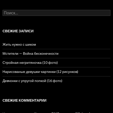
Н
а
й
т
и
СВЕЖИЕ ЗАПИСИ
:
Жить нужно с шиком
Мстители — Война бесконечности
Стройная негритяночка (10 фото)
Нарисованые девушки-картинки (12 рисунков)
Девчонки с упругой попкой (16 фото)
СВЕЖИЕ КОММЕНТАРИИ