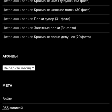
Цитромон
к записи
Красивые ЭМО девушки (53 фото)
Цитромон
к записи
Красивые женские попки (30 фото)
Цитромон
к записи
Попки супер (31 фото)
Цитромон
к записи
Зачетные попки (34 фото)
Цитромон
к записи
Красивые попки девушек (90 фото)
АРХИВЫ
А
р
х
и
в
МЕТА
ы
Войти
RSS
записей