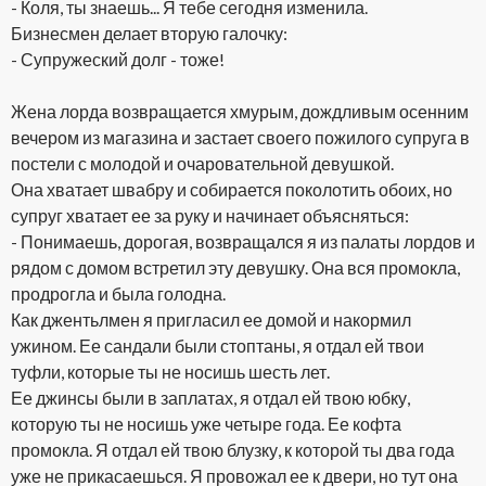
- Коля, ты знаешь... Я тебе сегодня изменила.
Бизнесмен делает вторую галочку:
- Супружеский долг - тоже!
Жена лорда возвращается хмурым, дождливым осенним
вечером из магазина и застает своего пожилого супруга в
постели с молодой и очаровательной девушкой.
Она хватает швабру и собирается поколотить обоих, но
супруг хватает ее за руку и начинает объясняться:
- Понимаешь, дорогая, возвращался я из палаты лордов и
рядом с домом встретил эту девушку. Она вся промокла,
продрогла и была голодна.
Как джентьлмен я пригласил ее домой и накормил
ужином. Ее сандали были стоптаны, я отдал ей твои
туфли, которые ты не носишь шесть лет.
Ее джинсы были в заплатах, я отдал ей твою юбку,
которую ты не носишь уже четыре года. Ее кофта
промокла. Я отдал ей твою блузку, к которой ты два года
уже не прикасаешься. Я провожал ее к двери, но тут она