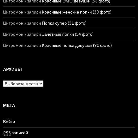
Цитромон
к записи
Красивые ЭМО девушки (53 фото)
Цитромон
к записи
Красивые женские попки (30 фото)
Цитромон
к записи
Попки супер (31 фото)
Цитромон
к записи
Зачетные попки (34 фото)
Цитромон
к записи
Красивые попки девушек (90 фото)
АРХИВЫ
А
р
х
и
в
МЕТА
ы
Войти
RSS
записей