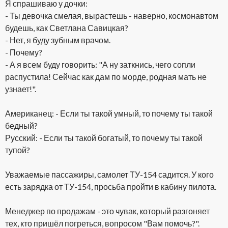
Я спрашиваю у дочки:
- Ты девочка смелая, вырастешь - наверно, космонавтом
будешь, как Светлана Савицкая?
- Нет, я буду зубным врачом.
- Почему?
- А я всем буду говорить: "А ну заткнись, чего сопли
распустила! Сейчас как дам по морде, родная мать не
узнает!".
Американец: - Если ты такой умный, то почему ты такой
бедный?
Русский: - Если ты такой богатый, то почему ты такой
тупой?
Уважаемые пассажиры, самолет ТУ-154 садится. У кого
есть зарядка от ТУ-154, просьба пройти в кабину пилота.
Менеджер по продажам - это чувак, который разгоняет
тех, кто пришёл погреться, вопросом "Вам помочь?".