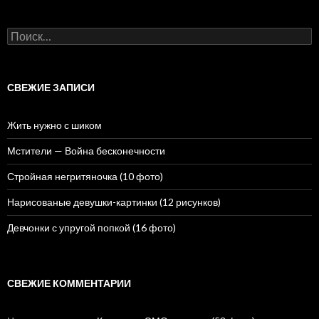
Н
а
й
т
и
СВЕЖИЕ ЗАПИСИ
:
Жить нужно с шиком
Мстители — Война бесконечности
Стройная негритяночка (10 фото)
Нарисованые девушки-картинки (12 рисунков)
Девчонки с упругой попкой (16 фото)
СВЕЖИЕ КОММЕНТАРИИ