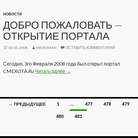
НОВОСТИ
ДОБРО ПОЖАЛОВАТЬ —
ОТКРЫТИЕ ПОРТАЛА
03.02.2008
MR.ROMAN
ОСТАВИТЬ КОММЕНТАРИЙ
Сегодня, 3го Февраля 2008 года был открыт портал
CMEXOTA.Ru
Читать далее
Добро пожаловать — Открытие
→
← ПРЕДЫДУЩЕЕ
1
…
477
478
479
Навигация
480
481
по
записям