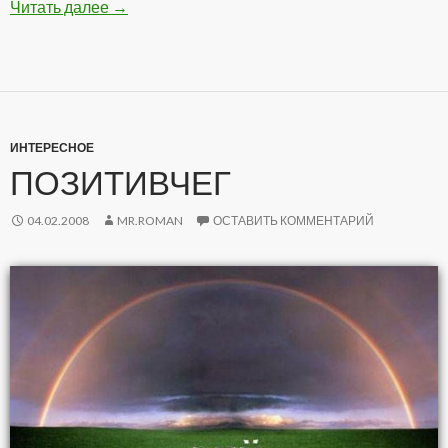
Читать далее
Подборка Анекдотов
→
ИНТЕРЕСНОЕ
ПОЗИТИВЧЕГ
04.02.2008
MR.ROMAN
ОСТАВИТЬ КОММЕНТАРИЙ