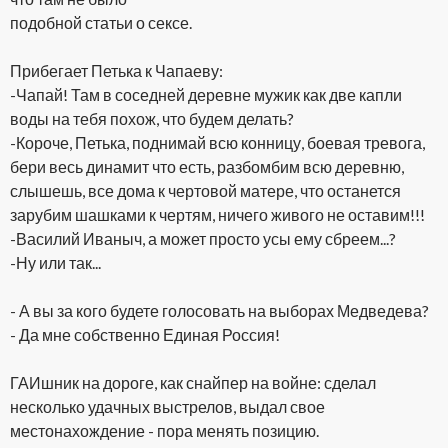
подобной статьи о сексе.
Прибегает Петька к Чапаеву:
-Чапай! Там в соседней деревне мужик как две капли
воды на тебя похож, что будем делать?
-Короче, Петька, поднимай всю конницу, боевая тревога,
бери весь динамит что есть, разбомбим всю деревню,
слышешь, все дома к чертовой матере, что останется
зарубим шашками к чертям, ничего живого не оставим!!!
-Василий Иваныч, а может просто усы ему сбреем...?
-Ну или так...
- А вы за кого будете голосовать на выборах Медведева?
- Да мне собственно Единая Россия!
ГАИшник на дороге, как снайпер на войне: сделал
несколько удачных выстрелов, выдал свое
местонахождение - пора менять позицию.