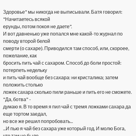
Здоровье" мы никогда не выписывали. Батя говорил:
"Начитаетесь всякой
ерунды, потом покоя не даете".
И вот давненько уже попался мне какой-то журнал по
поводу второй белой
смерти (о сахаре). Приводился там способ, или, скороее,
пожелание, как
бросить пить чай с сахаром. Способ до боли простой:
потерпеть недельку
и пить чай вообще без сахара: ни кристалика; затем
положить столько
ложек сахара сколько пили раньше и пить его не сможете.
"Да, ботва" -
думаю я. В то время я пил чай с тремя ложками сахара да
еще тортом заедал,
но все же решил попробовать...
...И пью я чай без сахара уже который год. И молю Бога,
что там не было