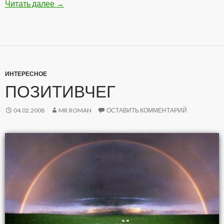
Читать далее
Подборка Анекдотов
→
ИНТЕРЕСНОЕ
ПОЗИТИВЧЕГ
04.02.2008
MR.ROMAN
ОСТАВИТЬ КОММЕНТАРИЙ