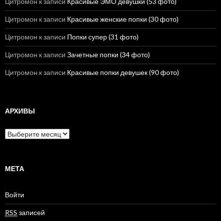
Цитромон
к записи
Красивые ЭМО девушки (53 фото)
Цитромон
к записи
Красивые женские попки (30 фото)
Цитромон
к записи
Попки супер (31 фото)
Цитромон
к записи
Зачетные попки (34 фото)
Цитромон
к записи
Красивые попки девушек (90 фото)
АРХИВЫ
А
р
х
и
в
МЕТА
ы
Войти
RSS
записей