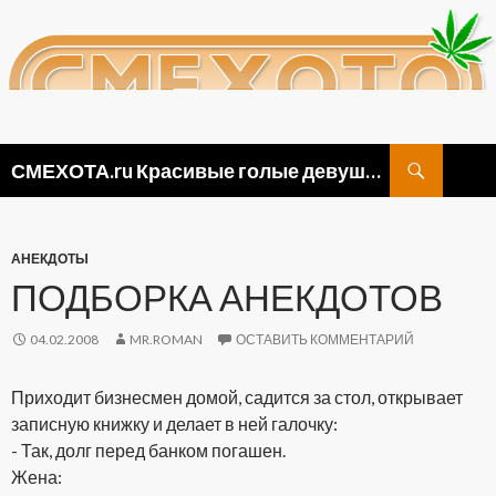
Поиск
СМЕХОТА.ru Красивые голые девушки, прикольные картинки ню и видео приколы
ПЕРЕЙТИ
К
СОДЕРЖИМОМУ
АНЕКДОТЫ
ПОДБОРКА АНЕКДОТОВ
04.02.2008
MR.ROMAN
ОСТАВИТЬ КОММЕНТАРИЙ
Приходит бизнесмен домой, садится за стол, открывает
записную книжку и делает в ней галочку:
- Так, долг перед банком погашен.
Жена: