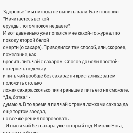
Здоровье" мы никогда не выписывали. Батя говорил:
"Начитаетесь всякой
ерунды, потом покоя не даете".
И вот давненько уже попался мне какой-то журнал по
поводу второй белой
смерти (о сахаре). Приводился там способ, или, скороее,
пожелание, как
бросить пить чай с сахаром. Способ до боли простой:
потерпеть недельку
и пить чай вообще без сахара: ни кристалика; затем
положить столько
ложек сахара сколько пили раньше и пить его не сможете.
"Да, ботва" -
думаю я. В то время я пил чай с тремя ложками сахара да
еще тортом заедал,
но все же решил попробовать...
...И пью я чай без сахара уже который год. И молю Бога,
что там не было