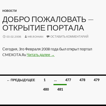
НОВОСТИ
ДОБРО ПОЖАЛОВАТЬ —
ОТКРЫТИЕ ПОРТАЛА
03.02.2008
MR.ROMAN
ОСТАВИТЬ КОММЕНТАРИЙ
Сегодня, 3го Февраля 2008 года был открыт портал
CMEXOTA.Ru
Читать далее
Добро пожаловать — Открытие
→
← ПРЕДЫДУЩЕЕ
1
…
477
478
479
Навигация
480
481
по
записям