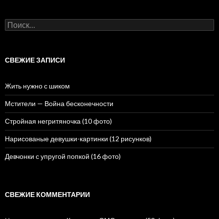
Н
а
й
т
и
СВЕЖИЕ ЗАПИСИ
:
Жить нужно с шиком
Мстители — Война бесконечности
Стройная негритяночка (10 фото)
Нарисованые девушки-картинки (12 рисунков)
Девчонки с упругой попкой (16 фото)
СВЕЖИЕ КОММЕНТАРИИ