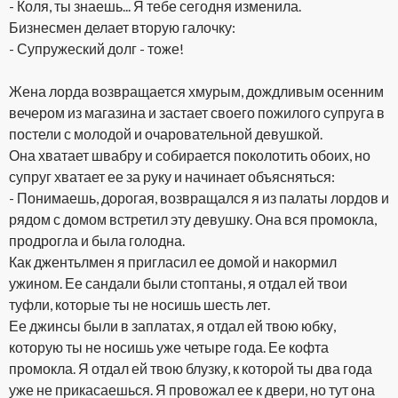
- Коля, ты знаешь... Я тебе сегодня изменила.
Бизнесмен делает вторую галочку:
- Супружеский долг - тоже!
Жена лорда возвращается хмурым, дождливым осенним
вечером из магазина и застает своего пожилого супруга в
постели с молодой и очаровательной девушкой.
Она хватает швабру и собирается поколотить обоих, но
супруг хватает ее за руку и начинает объясняться:
- Понимаешь, дорогая, возвращался я из палаты лордов и
рядом с домом встретил эту девушку. Она вся промокла,
продрогла и была голодна.
Как джентьлмен я пригласил ее домой и накормил
ужином. Ее сандали были стоптаны, я отдал ей твои
туфли, которые ты не носишь шесть лет.
Ее джинсы были в заплатах, я отдал ей твою юбку,
которую ты не носишь уже четыре года. Ее кофта
промокла. Я отдал ей твою блузку, к которой ты два года
уже не прикасаешься. Я провожал ее к двери, но тут она