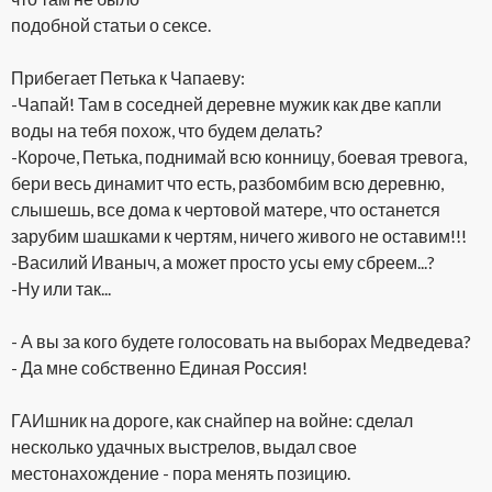
подобной статьи о сексе.
Прибегает Петька к Чапаеву:
-Чапай! Там в соседней деревне мужик как две капли
воды на тебя похож, что будем делать?
-Короче, Петька, поднимай всю конницу, боевая тревога,
бери весь динамит что есть, разбомбим всю деревню,
слышешь, все дома к чертовой матере, что останется
зарубим шашками к чертям, ничего живого не оставим!!!
-Василий Иваныч, а может просто усы ему сбреем...?
-Ну или так...
- А вы за кого будете голосовать на выборах Медведева?
- Да мне собственно Единая Россия!
ГАИшник на дороге, как снайпер на войне: сделал
несколько удачных выстрелов, выдал свое
местонахождение - пора менять позицию.