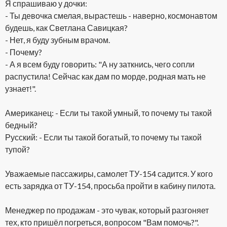
Я спрашиваю у дочки:
- Ты девочка смелая, вырастешь - наверно, космонавтом
будешь, как Светлана Савицкая?
- Нет, я буду зубным врачом.
- Почему?
- А я всем буду говорить: "А ну заткнись, чего сопли
распустила! Сейчас как дам по морде, родная мать не
узнает!".
Американец: - Если ты такой умный, то почему ты такой
бедный?
Русский: - Если ты такой богатый, то почему ты такой
тупой?
Уважаемые пассажиры, самолет ТУ-154 садится. У кого
есть зарядка от ТУ-154, просьба пройти в кабину пилота.
Менеджер по продажам - это чувак, который разгоняет
тех, кто пришёл погреться, вопросом "Вам помочь?".