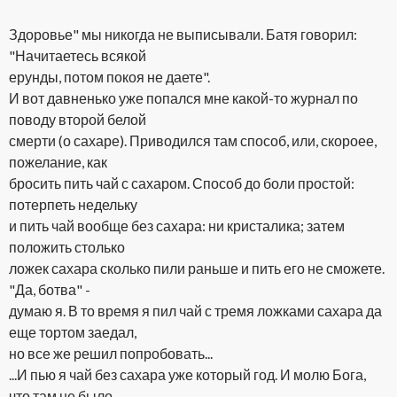
Здоровье" мы никогда не выписывали. Батя говорил:
"Начитаетесь всякой
ерунды, потом покоя не даете".
И вот давненько уже попался мне какой-то журнал по
поводу второй белой
смерти (о сахаре). Приводился там способ, или, скороее,
пожелание, как
бросить пить чай с сахаром. Способ до боли простой:
потерпеть недельку
и пить чай вообще без сахара: ни кристалика; затем
положить столько
ложек сахара сколько пили раньше и пить его не сможете.
"Да, ботва" -
думаю я. В то время я пил чай с тремя ложками сахара да
еще тортом заедал,
но все же решил попробовать...
...И пью я чай без сахара уже который год. И молю Бога,
что там не было