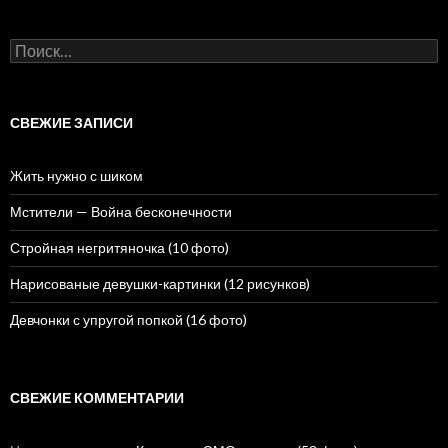
Н
а
й
т
и
СВЕЖИЕ ЗАПИСИ
:
Жить нужно с шиком
Мстители — Война бесконечности
Стройная негритяночка (10 фото)
Нарисованые девушки-картинки (12 рисунков)
Девчонки с упругой попкой (16 фото)
СВЕЖИЕ КОММЕНТАРИИ