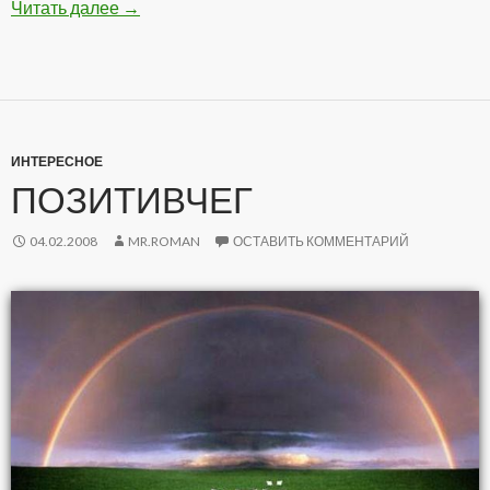
Читать далее
Подборка Анекдотов
→
ИНТЕРЕСНОЕ
ПОЗИТИВЧЕГ
04.02.2008
MR.ROMAN
ОСТАВИТЬ КОММЕНТАРИЙ