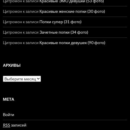
Цитромон
к записи
Красивые ЭМО девушки (53 фото)
Цитромон
к записи
Красивые женские попки (30 фото)
Цитромон
к записи
Попки супер (31 фото)
Цитромон
к записи
Зачетные попки (34 фото)
Цитромон
к записи
Красивые попки девушек (90 фото)
АРХИВЫ
А
р
х
и
в
МЕТА
ы
Войти
RSS
записей