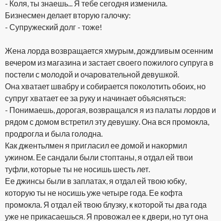
- Коля, ты знаешь... Я тебе сегодня изменила.
Бизнесмен делает вторую галочку:
- Супружеский долг - тоже!
Жена лорда возвращается хмурым, дождливым осенним
вечером из магазина и застает своего пожилого супруга в
постели с молодой и очаровательной девушкой.
Она хватает швабру и собирается поколотить обоих, но
супруг хватает ее за руку и начинает объясняться:
- Понимаешь, дорогая, возвращался я из палаты лордов и
рядом с домом встретил эту девушку. Она вся промокла,
продрогла и была голодна.
Как джентьлмен я пригласил ее домой и накормил
ужином. Ее сандали были стоптаны, я отдал ей твои
туфли, которые ты не носишь шесть лет.
Ее джинсы были в заплатах, я отдал ей твою юбку,
которую ты не носишь уже четыре года. Ее кофта
промокла. Я отдал ей твою блузку, к которой ты два года
уже не прикасаешься. Я провожал ее к двери, но тут она