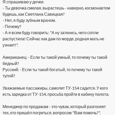
Я спрашиваю у дочки:
- Ты девочка смелая, вырастешь - наверно, космонавтом
будешь, как Светлана Савицкая?
- Нет, я буду зубным врачом.
- Почему?
- А я всем буду говорить: "А ну заткнись, чего сопли
распустила! Сейчас как дам по морде, родная мать не
узнает!".
Американец: - Если ты такой умный, то почему ты такой
бедный?
Русский: - Если ты такой богатый, то почему ты такой
тупой?
Уважаемые пассажиры, самолет ТУ-154 садится. У кого
есть зарядка от ТУ-154, просьба пройти в кабину пилота.
Менеджер по продажам - это чувак, который разгоняет
тех, кто пришёл погреться, вопросом "Вам помочь?".