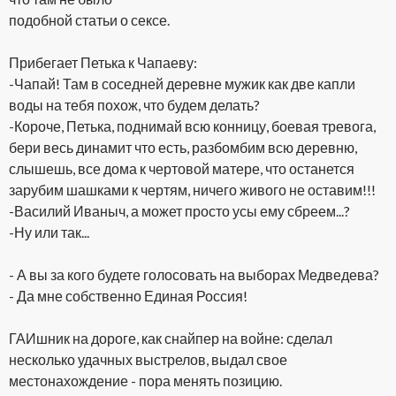
подобной статьи о сексе.
Прибегает Петька к Чапаеву:
-Чапай! Там в соседней деревне мужик как две капли
воды на тебя похож, что будем делать?
-Короче, Петька, поднимай всю конницу, боевая тревога,
бери весь динамит что есть, разбомбим всю деревню,
слышешь, все дома к чертовой матере, что останется
зарубим шашками к чертям, ничего живого не оставим!!!
-Василий Иваныч, а может просто усы ему сбреем...?
-Ну или так...
- А вы за кого будете голосовать на выборах Медведева?
- Да мне собственно Единая Россия!
ГАИшник на дороге, как снайпер на войне: сделал
несколько удачных выстрелов, выдал свое
местонахождение - пора менять позицию.