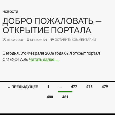
НОВОСТИ
ДОБРО ПОЖАЛОВАТЬ —
ОТКРЫТИЕ ПОРТАЛА
03.02.2008
MR.ROMAN
ОСТАВИТЬ КОММЕНТАРИЙ
Сегодня, 3го Февраля 2008 года был открыт портал
CMEXOTA.Ru
Читать далее
Добро пожаловать — Открытие
→
← ПРЕДЫДУЩЕЕ
1
…
477
478
479
Навигация
480
481
по
записям