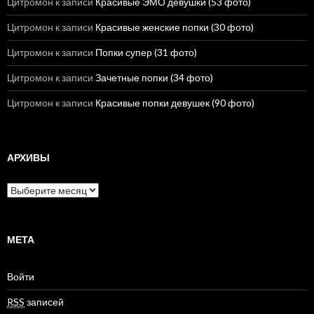
Цитромон
к записи
Красивые ЭМО девушки (53 фото)
Цитромон
к записи
Красивые женские попки (30 фото)
Цитромон
к записи
Попки супер (31 фото)
Цитромон
к записи
Зачетные попки (34 фото)
Цитромон
к записи
Красивые попки девушек (90 фото)
АРХИВЫ
А
р
х
и
в
МЕТА
ы
Войти
RSS
записей