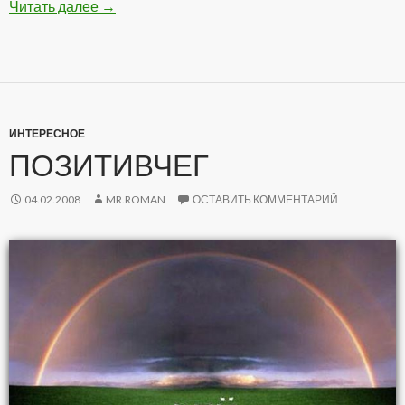
Читать далее
Подборка Анекдотов
→
ИНТЕРЕСНОЕ
ПОЗИТИВЧЕГ
04.02.2008
MR.ROMAN
ОСТАВИТЬ КОММЕНТАРИЙ