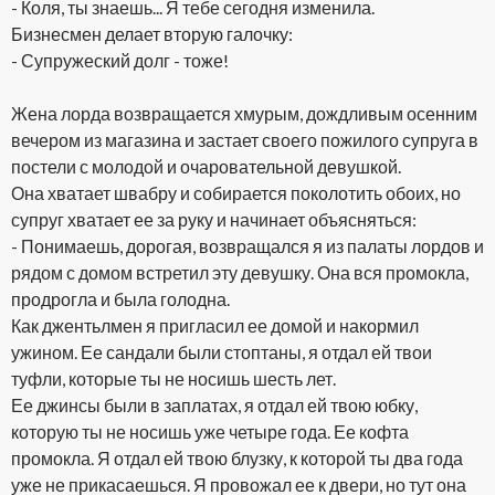
- Коля, ты знаешь... Я тебе сегодня изменила.
Бизнесмен делает вторую галочку:
- Супружеский долг - тоже!
Жена лорда возвращается хмурым, дождливым осенним
вечером из магазина и застает своего пожилого супруга в
постели с молодой и очаровательной девушкой.
Она хватает швабру и собирается поколотить обоих, но
супруг хватает ее за руку и начинает объясняться:
- Понимаешь, дорогая, возвращался я из палаты лордов и
рядом с домом встретил эту девушку. Она вся промокла,
продрогла и была голодна.
Как джентьлмен я пригласил ее домой и накормил
ужином. Ее сандали были стоптаны, я отдал ей твои
туфли, которые ты не носишь шесть лет.
Ее джинсы были в заплатах, я отдал ей твою юбку,
которую ты не носишь уже четыре года. Ее кофта
промокла. Я отдал ей твою блузку, к которой ты два года
уже не прикасаешься. Я провожал ее к двери, но тут она