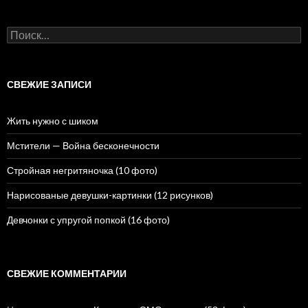
Н
а
й
т
и
СВЕЖИЕ ЗАПИСИ
:
Жить нужно с шиком
Мстители — Война бесконечности
Стройная негритяночка (10 фото)
Нарисованые девушки-картинки (12 рисунков)
Девчонки с упругой попкой (16 фото)
СВЕЖИЕ КОММЕНТАРИИ