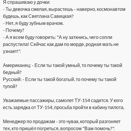
Я спрашиваю у дочки:
- Ты девочка смелая, вырастешь - наверно, космонавтом
будешь, как Светлана Савицкая?
- Нет, я буду зубным врачом.
- Почему?
- А я всем буду говорить: "А ну заткнись, чего сопли
распустила! Сейчас как дам по морде, родная мать не
узнает!".
Американец: - Если ты такой умный, то почему ты такой
бедный?
Русский: - Если ты такой богатый, то почему ты такой
тупой?
Уважаемые пассажиры, самолет ТУ-154 садится. У кого
есть зарядка от ТУ-154, просьба пройти в кабину пилота.
Менеджер по продажам - это чувак, который разгоняет
тех, кто пришёл погреться, вопросом "Вам помочь?".