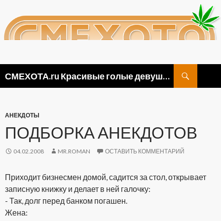
Поиск
СМЕХОТА.ru Красивые голые девушки, прикольные картинки ню и видео приколы
ПЕРЕЙТИ
К
СОДЕРЖИМОМУ
АНЕКДОТЫ
ПОДБОРКА АНЕКДОТОВ
04.02.2008
MR.ROMAN
ОСТАВИТЬ КОММЕНТАРИЙ
Приходит бизнесмен домой, садится за стол, открывает
записную книжку и делает в ней галочку:
- Так, долг перед банком погашен.
Жена: