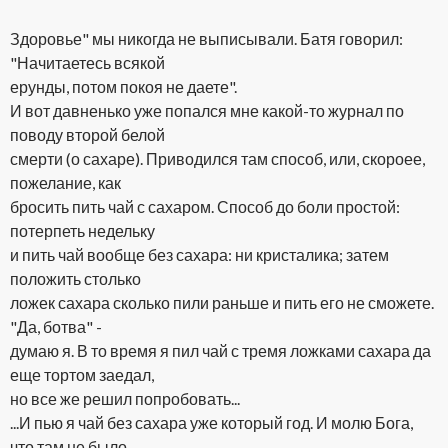
Здоровье" мы никогда не выписывали. Батя говорил:
"Начитаетесь всякой
ерунды, потом покоя не даете".
И вот давненько уже попался мне какой-то журнал по
поводу второй белой
смерти (о сахаре). Приводился там способ, или, скороее,
пожелание, как
бросить пить чай с сахаром. Способ до боли простой:
потерпеть недельку
и пить чай вообще без сахара: ни кристалика; затем
положить столько
ложек сахара сколько пили раньше и пить его не сможете.
"Да, ботва" -
думаю я. В то время я пил чай с тремя ложками сахара да
еще тортом заедал,
но все же решил попробовать...
...И пью я чай без сахара уже который год. И молю Бога,
что там не было