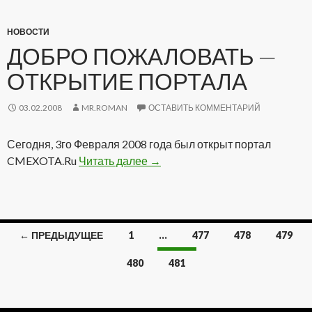
НОВОСТИ
ДОБРО ПОЖАЛОВАТЬ —
ОТКРЫТИЕ ПОРТАЛА
03.02.2008
MR.ROMAN
ОСТАВИТЬ КОММЕНТАРИЙ
Сегодня, 3го Февраля 2008 года был открыт портал
CMEXOTA.Ru
Читать далее
Добро пожаловать — Открытие
→
← ПРЕДЫДУЩЕЕ
1
…
477
478
479
Навигация
480
481
по
записям