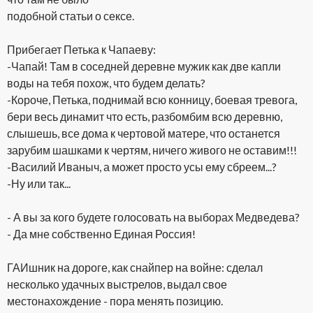
подобной статьи о сексе.
Прибегает Петька к Чапаеву:
-Чапай! Там в соседней деревне мужик как две капли
воды на тебя похож, что будем делать?
-Короче, Петька, поднимай всю конницу, боевая тревога,
бери весь динамит что есть, разбомбим всю деревню,
слышешь, все дома к чертовой матере, что останется
зарубим шашками к чертям, ничего живого не оставим!!!
-Василий Иваныч, а может просто усы ему сбреем...?
-Ну или так...
- А вы за кого будете голосовать на выборах Медведева?
- Да мне собственно Единая Россия!
ГАИшник на дороге, как снайпер на войне: сделал
несколько удачных выстрелов, выдал свое
местонахождение - пора менять позицию.