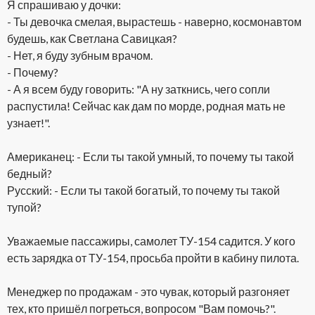
Я спрашиваю у дочки:
- Ты девочка смелая, вырастешь - наверно, космонавтом
будешь, как Светлана Савицкая?
- Нет, я буду зубным врачом.
- Почему?
- А я всем буду говорить: "А ну заткнись, чего сопли
распустила! Сейчас как дам по морде, родная мать не
узнает!".
Американец: - Если ты такой умный, то почему ты такой
бедный?
Русский: - Если ты такой богатый, то почему ты такой
тупой?
Уважаемые пассажиры, самолет ТУ-154 садится. У кого
есть зарядка от ТУ-154, просьба пройти в кабину пилота.
Менеджер по продажам - это чувак, который разгоняет
тех, кто пришёл погреться, вопросом "Вам помочь?".