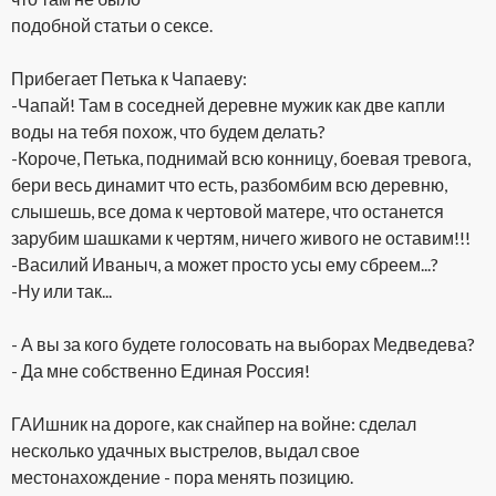
подобной статьи о сексе.
Прибегает Петька к Чапаеву:
-Чапай! Там в соседней деревне мужик как две капли
воды на тебя похож, что будем делать?
-Короче, Петька, поднимай всю конницу, боевая тревога,
бери весь динамит что есть, разбомбим всю деревню,
слышешь, все дома к чертовой матере, что останется
зарубим шашками к чертям, ничего живого не оставим!!!
-Василий Иваныч, а может просто усы ему сбреем...?
-Ну или так...
- А вы за кого будете голосовать на выборах Медведева?
- Да мне собственно Единая Россия!
ГАИшник на дороге, как снайпер на войне: сделал
несколько удачных выстрелов, выдал свое
местонахождение - пора менять позицию.