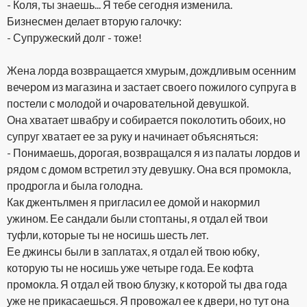
- Коля, ты знаешь... Я тебе сегодня изменила.
Бизнесмен делает вторую галочку:
- Супружеский долг - тоже!
Жена лорда возвращается хмурым, дождливым осенним
вечером из магазина и застает своего пожилого супруга в
постели с молодой и очаровательной девушкой.
Она хватает швабру и собирается поколотить обоих, но
супруг хватает ее за руку и начинает объясняться:
- Понимаешь, дорогая, возвращался я из палаты лордов и
рядом с домом встретил эту девушку. Она вся промокла,
продрогла и была голодна.
Как джентьлмен я пригласил ее домой и накормил
ужином. Ее сандали были стоптаны, я отдал ей твои
туфли, которые ты не носишь шесть лет.
Ее джинсы были в заплатах, я отдал ей твою юбку,
которую ты не носишь уже четыре года. Ее кофта
промокла. Я отдал ей твою блузку, к которой ты два года
уже не прикасаешься. Я провожал ее к двери, но тут она