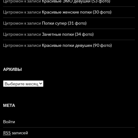
Цитромон
к записи
Красивые ЭМО девушки (53 фото)
Цитромон
к записи
Красивые женские попки (30 фото)
Цитромон
к записи
Попки супер (31 фото)
Цитромон
к записи
Зачетные попки (34 фото)
Цитромон
к записи
Красивые попки девушек (90 фото)
АРХИВЫ
А
р
х
и
в
МЕТА
ы
Войти
RSS
записей