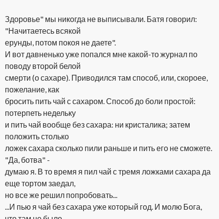
Здоровье" мы никогда не выписывали. Батя говорил:
"Начитаетесь всякой
ерунды, потом покоя не даете".
И вот давненько уже попался мне какой-то журнал по
поводу второй белой
смерти (о сахаре). Приводился там способ, или, скороее,
пожелание, как
бросить пить чай с сахаром. Способ до боли простой:
потерпеть недельку
и пить чай вообще без сахара: ни кристалика; затем
положить столько
ложек сахара сколько пили раньше и пить его не сможете.
"Да, ботва" -
думаю я. В то время я пил чай с тремя ложками сахара да
еще тортом заедал,
но все же решил попробовать...
...И пью я чай без сахара уже который год. И молю Бога,
что там не было