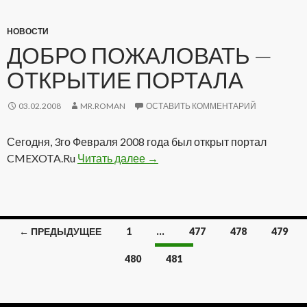
НОВОСТИ
ДОБРО ПОЖАЛОВАТЬ —
ОТКРЫТИЕ ПОРТАЛА
03.02.2008
MR.ROMAN
ОСТАВИТЬ КОММЕНТАРИЙ
Сегодня, 3го Февраля 2008 года был открыт портал
CMEXOTA.Ru
Читать далее
Добро пожаловать — Открытие
→
← ПРЕДЫДУЩЕЕ
1
…
477
478
479
Навигация
480
481
по
записям