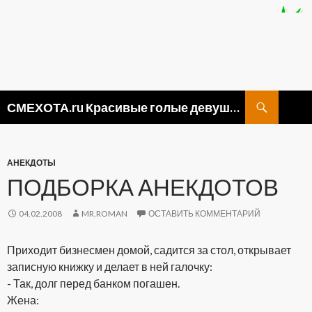
Поиск
СМЕХОТА.ru Красивые голые девушки, прикольные картинки ню и видео приколы
ПЕРЕЙТИ
К
СОДЕРЖИМОМУ
АНЕКДОТЫ
ПОДБОРКА АНЕКДОТОВ
04.02.2008
MR.ROMAN
ОСТАВИТЬ КОММЕНТАРИЙ
Приходит бизнесмен домой, садится за стол, открывает
записную книжку и делает в ней галочку:
- Так, долг перед банком погашен.
Жена: