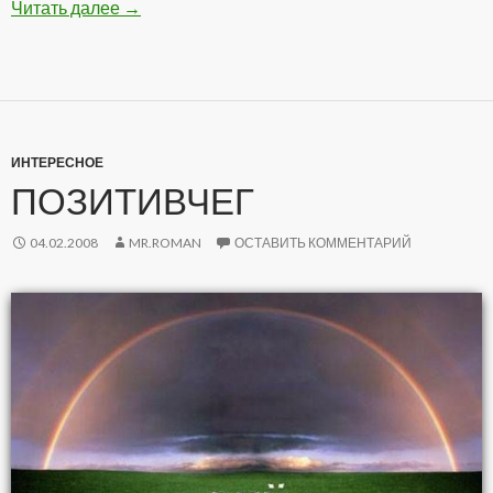
Читать далее
Подборка Анекдотов
→
ИНТЕРЕСНОЕ
ПОЗИТИВЧЕГ
04.02.2008
MR.ROMAN
ОСТАВИТЬ КОММЕНТАРИЙ