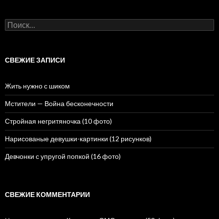
Н
а
й
т
и
СВЕЖИЕ ЗАПИСИ
:
Жить нужно с шиком
Мстители — Война бесконечности
Стройная негритяночка (10 фото)
Нарисованые девушки-картинки (12 рисунков)
Девчонки с упругой попкой (16 фото)
СВЕЖИЕ КОММЕНТАРИИ