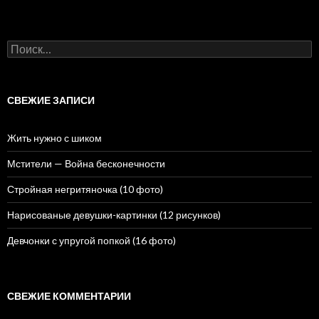
Н
а
й
т
и
СВЕЖИЕ ЗАПИСИ
:
Жить нужно с шиком
Мстители — Война бесконечности
Стройная негритяночка (10 фото)
Нарисованые девушки-картинки (12 рисунков)
Девчонки с упругой попкой (16 фото)
СВЕЖИЕ КОММЕНТАРИИ