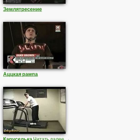
Землятресение
Аццкая рампа
Каруселька
Читать далее
Фрики
→