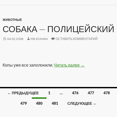
ЖИВОТНЫЕ
СОБАКА — ПОЛИЦЕЙСКИЙ
04.02.2008
MR.ROMAN
ОСТАВИТЬ КОММЕНТАРИЙ
Копы уже все заполонили.
Читать далее
Собака — Полицей
→
← ПРЕДЫДУЩЕЕ
1
…
476
477
478
Навигация
479
480
481
СЛЕДУЮЩЕЕ →
по