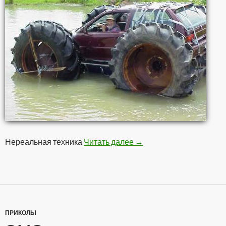
Нереальная техника
Читать далее
Это вам не шубу в трус
→
ПРИКОЛЫ