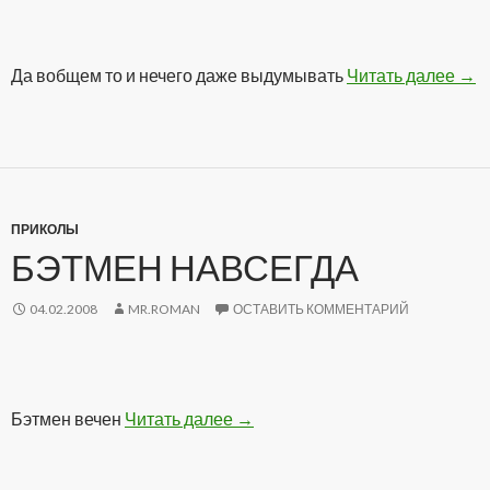
Да вобщем то и нечего даже выдумывать
Читать далее
Выб
→
ПРИКОЛЫ
БЭТМЕН НАВСЕГДА
04.02.2008
MR.ROMAN
ОСТАВИТЬ КОММЕНТАРИЙ
Бэтмен вечен
Читать далее
Бэтмен навсегда
→