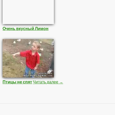
Очень вкусный Лимон
Птицы не спят
Читать далее
Детишки
→