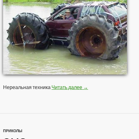
Нереальная техника
Читать далее
Это вам не шубу в трус
→
ПРИКОЛЫ