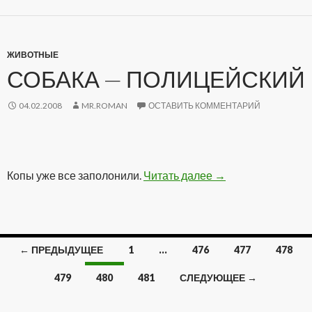
ЖИВОТНЫЕ
СОБАКА — ПОЛИЦЕЙСКИЙ
04.02.2008
MR.ROMAN
ОСТАВИТЬ КОММЕНТАРИЙ
Копы уже все заполонили.
Читать далее
Собака — Полицей
→
← ПРЕДЫДУЩЕЕ
1
…
476
477
478
Навигация
479
480
481
СЛЕДУЮЩЕЕ →
по