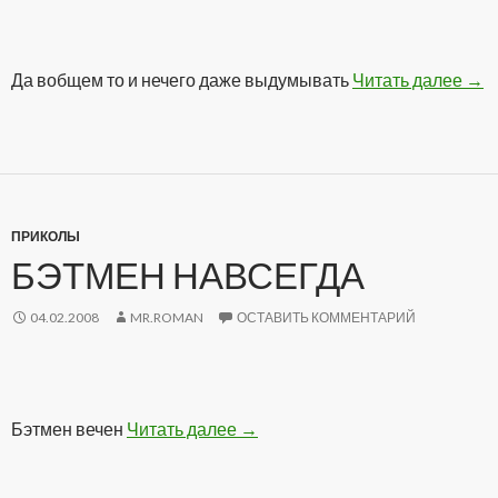
Да вобщем то и нечего даже выдумывать
Читать далее
Выб
→
ПРИКОЛЫ
БЭТМЕН НАВСЕГДА
04.02.2008
MR.ROMAN
ОСТАВИТЬ КОММЕНТАРИЙ
Бэтмен вечен
Читать далее
Бэтмен навсегда
→