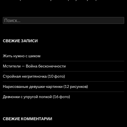
Н
а
й
т
и
СВЕЖИЕ ЗАПИСИ
:
Жить нужно с шиком
Мстители — Война бесконечности
Стройная негритяночка (10 фото)
Нарисованые девушки-картинки (12 рисунков)
Девчонки с упругой попкой (16 фото)
СВЕЖИЕ КОММЕНТАРИИ