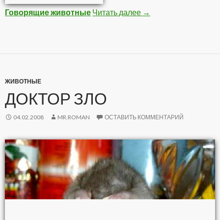
Говорящие животные
Читать далее
Животные
→
ЖИВОТНЫЕ
ДОКТОР ЗЛО
04.02.2008
MR.ROMAN
ОСТАВИТЬ КОММЕНТАРИЙ