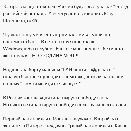
Завтра в концертом зале Россия будут выступать 50 звезд
российской эстрады. А если удастся уговорить Юру
Шатунова, то 49.
Я узнал, что у меня есть огромная семья: монитор,
системный блок... В сеть воткну я проводок...
Windows, небо голубое... Ето всё моё, родное... без инета
жить нельзя... ЕТО РОДИНА МОЯ!!!
Надпись на борту машины "ГАИшники - п@дарасы"
гораздо быстрее приводит к помывке, нежели вариации
на тему "Помой меня, я вся чешуся"
В России конституция гарантирует свободу слова.
Но никто не гарантирует свободу после сказанного слова.
Первый раз женился в Москве - неудачно. Второй раз
женился в Питере - неудачно. Третий раз женился в Киеве