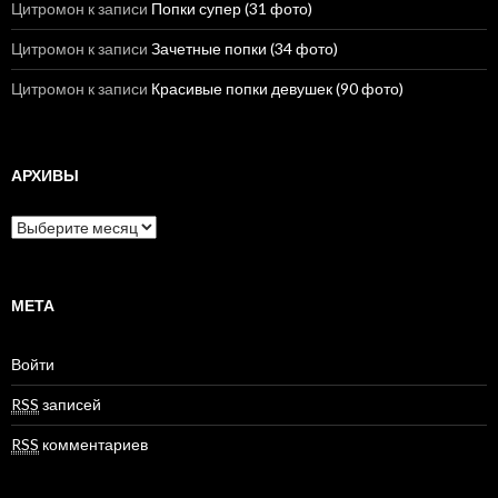
Цитромон
к записи
Попки супер (31 фото)
Цитромон
к записи
Зачетные попки (34 фото)
Цитромон
к записи
Красивые попки девушек (90 фото)
АРХИВЫ
А
р
х
и
в
МЕТА
ы
Войти
RSS
записей
RSS
комментариев