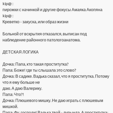
kip@ :
пирожки с начинкой и другие фокусы Амаяка Акопяна
kip@ :
Креветко - закуска, или образ жизни
Больной от вскрытия отказался, выписан под
наблюдение районного патологоанатома.
ДЕТСКАЯ ЛОГИКА
Дочка: Папа, кто такая проститутка?
Папа: Боже! где ты слышала это слово?
Дочка: В садике. Вадька сказал, что я проститутка. Потому
что я ему больше не
даю. А даю Валерику.
Папа: Что?!
Дочка: Плюшевого мишку. Не даю играть с плюшевым
мишкой.
Папа: Фу, господи! Вадька твой - дурында. А проститутка: