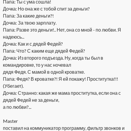
Папа: Ты с ума сошла!
Дочка: Но она же с тобой спит за деньги?
Папа: За какие деньги?!
Дочка: За твою зарплату.
Папа: Разве это деньги!.. Нет, она со мной - по любви. Я
надеюсь...
Дочка: Как и с дядей Федей?
Папа: Что? С каким еще дядей Федей?
Дочка: Из второго подъезда. Ну, когда ты был в
командировке, то у нас ночевал
дядя Федя. С мамой в одной кроватке.
Папа: Федя? В кроватке?! Я ей покажу! Проститутка!!!
(Убегает).
Дочка: Странно: какая же мама проститутка, если она с
дядей Федей не за деньги,
а по любви?...
Master
поставил на коммуникатор программу, фильтр звонков и