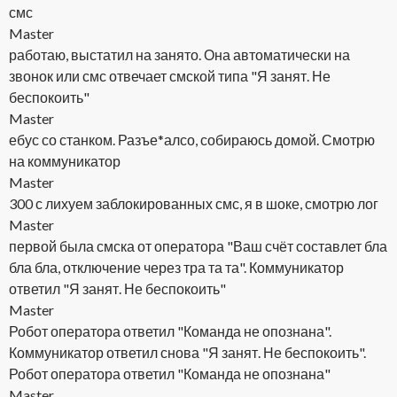
смс
Master
работаю, выстатил на занято. Она автоматически на
звонок или смс отвечает смской типа "Я занят. Не
беспокоить"
Master
ебус со станком. Разъе*алсо, собираюсь домой. Смотрю
на коммуникатор
Master
300 с лихуем заблокированных смс, я в шоке, смотрю лог
Master
первой была смска от оператора "Ваш счёт составлет бла
бла бла, отключение через тра та та". Коммуникатор
ответил "Я занят. Не беспокоить"
Master
Робот оператора ответил "Команда не опознана".
Коммуникатор ответил снова "Я занят. Не беспокоить".
Робот оператора ответил "Команда не опознана"
Master