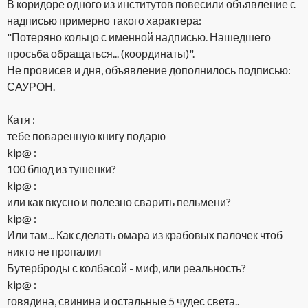
В коридоре одного из институтов повесили объявление с
надписью примерно такого характера:
"Потеряно кольцо с именной надписью. Нашедшего
просьба обращаться... (координаты)".
Не провисев и дня, объявление дополнилось подписью:
САУРОН.
Катя :
тебе поваренную книгу подарю
kip@ :
100 блюд из тушенки?
kip@ :
или как вкусно и полезно сварить пельмени?
kip@ :
Или там... Как сделать омара из крабовых палочек чтоб
никто не пропалил
Бутерброды с колбасой - миф, или реальность?
kip@ :
говядина, свинина и остальные 5 чудес света..