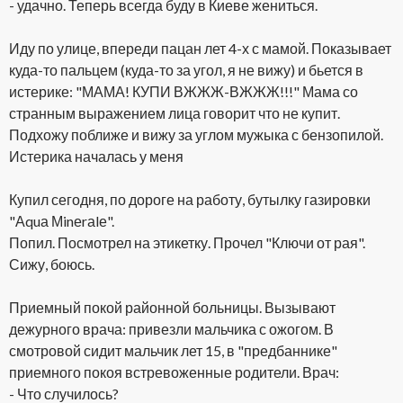
- удачно. Теперь всегда буду в Киеве жениться.
Иду по улице, впереди пацан лет 4-х с мамой. Показывает
куда-то пальцем (куда-то за угол, я не вижу) и бьется в
истерике: "МАМА! КУПИ ВЖЖЖ-ВЖЖЖ!!!" Мама со
странным выражением лица говорит что не купит.
Подхожу поближе и вижу за углом мужыка с бензопилой.
Истерика началась у меня
Купил сегодня, по дороге на работу, бутылку газировки
"Аquа Мinеrаlе".
Попил. Посмотрел на этикетку. Прочел "Ключи от рая".
Сижу, боюсь.
Приемный покой районной больницы. Вызывают
дежурного врача: привезли мальчика с ожогом. В
смотровой сидит мальчик лет 15, в "предбаннике"
приемного покоя встревоженные родители. Врач:
- Что случилось?