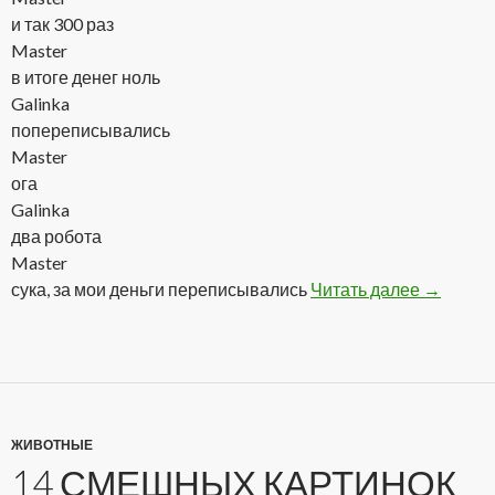
и так 300 раз
Master
в итоге денег ноль
Galinka
попереписывались
Master
ога
Galinka
два робота
Master
сука, за мои деньги переписывались
Читать далее
Подборк
→
ЖИВОТНЫЕ
14 СМЕШНЫХ КАРТИНОК