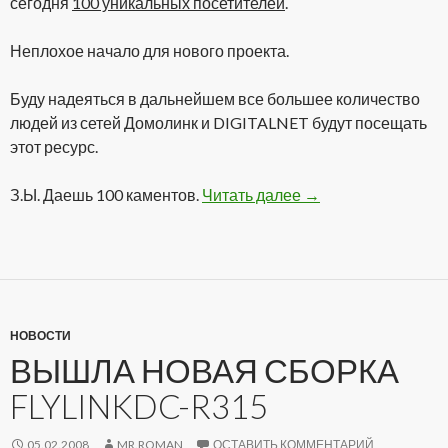
сегодня
100 уникальных посетителей
.
Неплохое начало для нового проекта.
Буду надеяться в дальнейшем все большее количество
людей из сетей Домолинк и DIGITALNET будут посещать
этот ресурс.
З.Ы. Даешь 100 каментов.
Читать далее
100 Посетителей
→
НОВОСТИ
ВЫШЛА НОВАЯ СБОРКА
FLYLINKDC-R315
05.02.2008
MR.ROMAN
ОСТАВИТЬ КОММЕНТАРИЙ