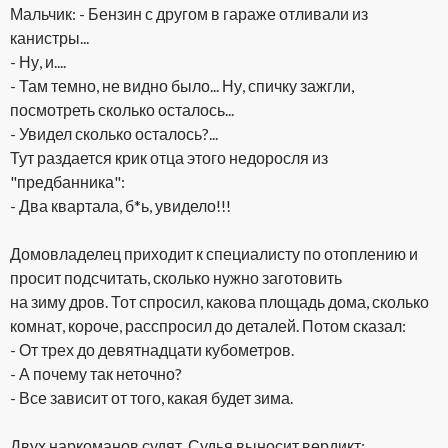
Мальчик: - Бензин с другом в гараже отливали из
канистры...
- Ну, и....
- Там темно, не видно было... Ну, спичку зажгли,
посмотреть сколько осталось...
- Увидел сколько осталось?...
Тут раздается крик отца этого недоросля из
"предбанника":
- Два квартала, б*ь, увидело!!!
Домовладелец приходит к специалисту по отоплению и
просит подсчитать, сколько нужно заготовить
на зиму дров. Тот спросил, какова площадь дома, сколько
комнат, короче, расспросил до деталей. Потом сказал:
- От трех до девятнадцати кубометров.
- А почему так неточно?
- Все зависит от того, какая будет зима.
Двух наркоманов судят. Судья выносит вердикт: