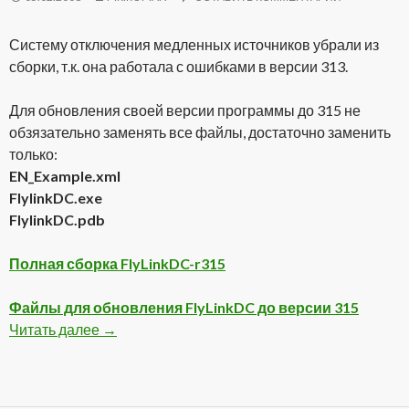
Систему отключения медленных источников убрали из
сборки, т.к. она работала с ошибками в версии 313.
Для обновления своей версии программы до 315 не
обзязательно заменять все файлы, достаточно заменить
только:
EN_Example.xml
FlylinkDC.exe
FlylinkDC.pdb
Полная сборка FlyLinkDC-r315
Файлы для обновления FlyLinkDC до версии 315
Читать далее
Вышла новая сборка FlyLinkDC-r315
→