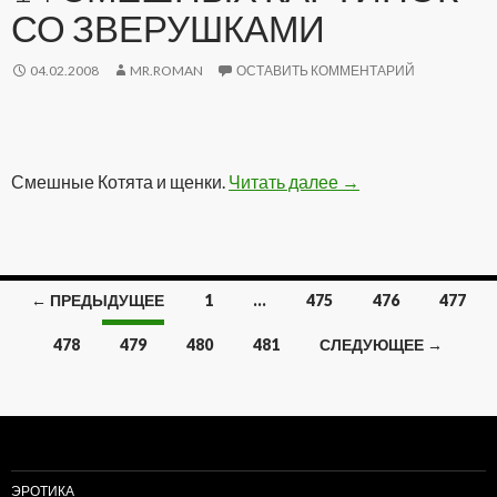
СО ЗВЕРУШКАМИ
04.02.2008
MR.ROMAN
ОСТАВИТЬ КОММЕНТАРИЙ
Смешные Котята и щенки.
Читать далее
14 смешных карти
→
← ПРЕДЫДУЩЕЕ
1
…
475
476
477
Навигация
478
479
480
481
СЛЕДУЮЩЕЕ →
по
записям
ЭРОТИКА