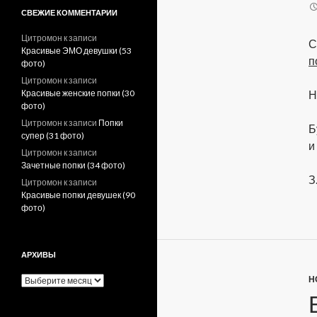
СВЕЖИЕ КОММЕНТАРИИ
Цитромон
к записи
С
Красивые ЭМО девушки (53
п
фото)
Цитромон
к записи
Красивые женские попки (30
Н
фото)
Цитромон
к записи
Попки
Б
супер (31 фото)
и
Цитромон
к записи
Зачетные попки (34 фото)
З
Цитромон
к записи
Красивые попки девушек (90
фото)
АРХИВЫ
Н
А
р
х