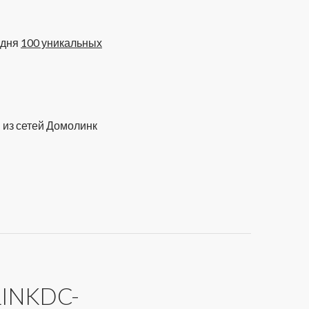
одня
100 уникальных
 из сетей Домолинк
INKDC-