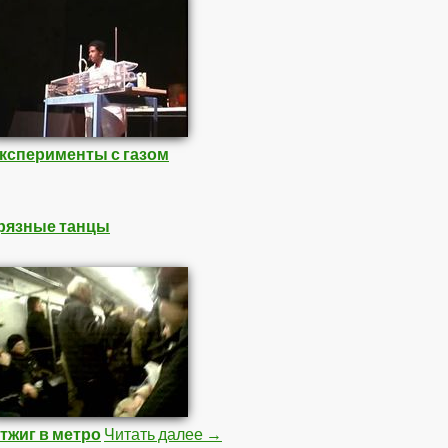
ксперименты с газом
рязные танцы
тжиг в метро
Читать далее
Подборка Видео 2
→