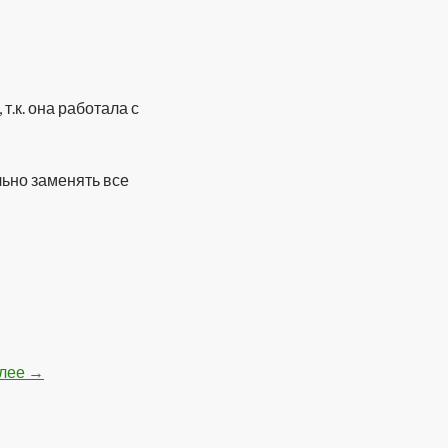
.к. она работала с
ьно заменять все
алее
Вышла новая сборка FlyLinkDC-r315
→