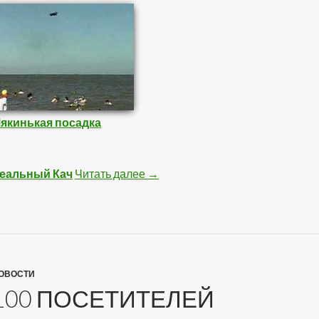
якинькая посадка
еальный Кач
Читать далее
Подборка Видео 1
→
ОВОСТИ
100 ПОСЕТИТЕЛЕЙ