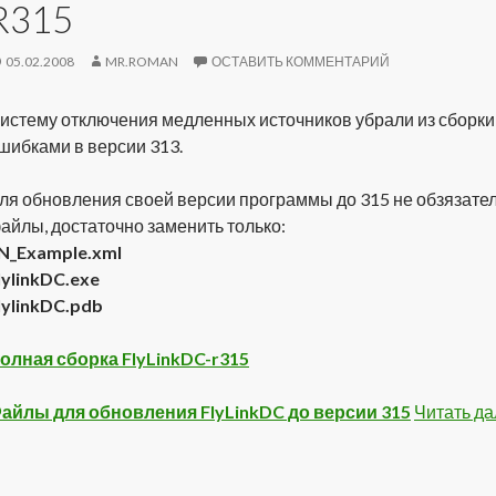
R315
05.02.2008
MR.ROMAN
ОСТАВИТЬ КОММЕНТАРИЙ
истему отключения медленных источников убрали из сборки, т
шибками в версии 313.
ля обновления своей версии программы до 315 не обзязател
айлы, достаточно заменить только:
N_Example.xml
lylinkDC.exe
lylinkDC.pdb
олная сборка FlyLinkDC-r315
айлы для обновления FlyLinkDC до версии 315
Читать д