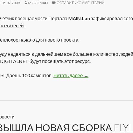
05.02.2008
MR.ROMAN
ОСТАВИТЬ КОММЕНТАРИЙ
четчик посещаемости Портала
MAIN.Lan
зафиксировал сег
осетителей
.
еплохое начало для нового проекта.
уду надеяться в дальнейшем все большее количество людей
 DIGITALNET будут посещать этот ресурс.
.Ы. Даешь 100 каментов.
Читать далее
100 Посетителей
→
ОВОСТИ
ВЫШЛА НОВАЯ СБОРКА FLYL