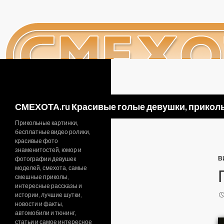
Поиск
СМЕХОТА.ru Красивые голые девушки, приколь
Прикольные картинки,
бесплатные видео ролики,
красивые фото
знаменитостей, юмор и
В
фотографии девушек
моделей, смехота, самые
смешные приколы,
интересные рассказы и
истории, лучшие шутки,
новости и факты,
автомобили и тюнинг,
статьи и самое интересное