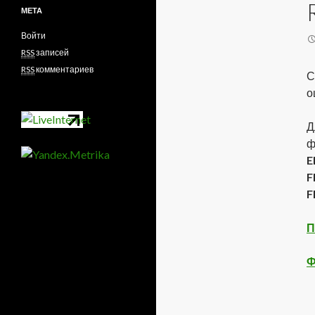
и
МЕТА
в
ы
Войти
RSS
записей
RSS
комментариев
С
о
Д
ф
E
F
F
П
Ф