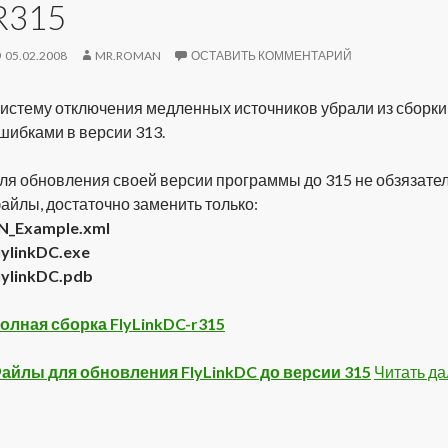
R315
05.02.2008
MR.ROMAN
ОСТАВИТЬ КОММЕНТАРИЙ
истему отключения медленных источников убрали из сборки, т
шибками в версии 313.
ля обновления своей версии программы до 315 не обзязател
айлы, достаточно заменить только:
N_Example.xml
lylinkDC.exe
lylinkDC.pdb
олная сборка FlyLinkDC-r315
айлы для обновления FlyLinkDC до версии 315
Читать д