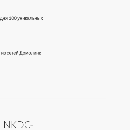
одня
100 уникальных
 из сетей Домолинк
INKDC-