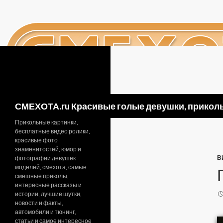
Поиск
СМЕХОТА.ru Красивые голые девушки, приколь
Прикольные картинки,
бесплатные видео ролики,
красивые фото
знаменитостей, юмор и
В
фотографии девушек
моделей, смехота, самые
смешные приколы,
интересные рассказы и
истории, лучшие шутки,
новости и факты,
автомобили и тюнинг,
статьи и самое интересное