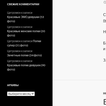
СВЕЖИЕ КОММЕНТАРИИ
Цитромон
к записи
С
Красивые ЭМО девушки (53
п
фото)
Цитромон
к записи
Красивые женские попки (30
Н
фото)
Цитромон
к записи
Попки
Б
супер (31 фото)
и
Цитромон
к записи
Зачетные попки (34 фото)
З
Цитромон
к записи
Красивые попки девушек (90
фото)
АРХИВЫ
Н
А
р
х