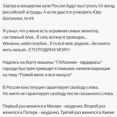
Завтра в концертом зале Россия будут выступать 50 звезд
российской эстрады. А если удастся уговорить Юру
Шатунова, то 49.
Я узнал, что у меня есть огромная семья: монитор,
системный блок... В сеть воткну я проводок...
Windows, небо голубое... Ето всё моё, родное... без инета
жить нельзя... ЕТО РОДИНА МОЯ!!!
Надпись на борту машины "ГАИшники - п@дарасы"
гораздо быстрее приводит к помывке, нежели вариации
на тему "Помой меня, я вся чешуся"
В России конституция гарантирует свободу слова.
Но никто не гарантирует свободу после сказанного слова.
Первый раз женился в Москве - неудачно. Второй раз
женился в Питере - неудачно. Третий раз женился в Киеве