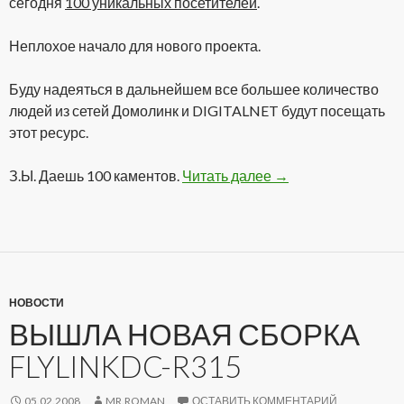
сегодня
100 уникальных посетителей
.
Неплохое начало для нового проекта.
Буду надеяться в дальнейшем все большее количество
людей из сетей Домолинк и DIGITALNET будут посещать
этот ресурс.
З.Ы. Даешь 100 каментов.
Читать далее
100 Посетителей
→
НОВОСТИ
ВЫШЛА НОВАЯ СБОРКА
FLYLINKDC-R315
05.02.2008
MR.ROMAN
ОСТАВИТЬ КОММЕНТАРИЙ