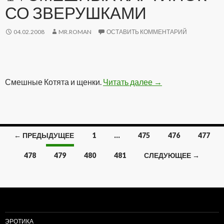
СО ЗВЕРУШКАМИ
04.02.2008
MR.ROMAN
ОСТАВИТЬ КОММЕНТАРИЙ
Смешные Котята и щенки.
Читать далее
14 смешных карти
→
← ПРЕДЫДУЩЕЕ
1
…
475
476
477
Навигация
478
479
480
481
СЛЕДУЮЩЕЕ →
по
записям
ЭРОТИКА