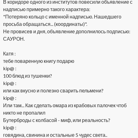
В коридоре одного из институтов повесили объявление с
надписью примерно такого характера:
"Потеряно кольцо с именной надписью. Нашедшего
просьба обращаться... (координаты)".
Не провисев и дня, объявление дополнилось подписью:
САУРОН.
Катя :
тебе поваренную книгу подарю
kip@ :
100 блюд из тушенки?
kip@ :
или как вкусно и полезно сварить пельмени?
kip@ :
Или там... Как сделать омара из крабовых палочек чтоб
никто не пропалил
Бутерброды с колбасой - миф, или реальность?
kip@ :
говядина, свинина и остальные 5 чудес света..