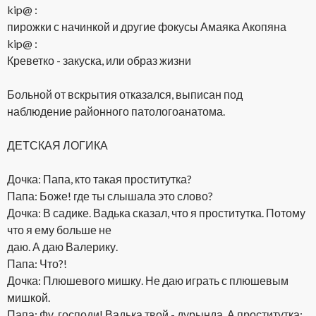
kip@ :
пирожки с начинкой и другие фокусы Амаяка Акопяна
kip@ :
Креветко - закуска, или образ жизни
Больной от вскрытия отказался, выписан под
наблюдение районного патологоанатома.
ДЕТСКАЯ ЛОГИКА
Дочка: Папа, кто такая проститутка?
Папа: Боже! где ты слышала это слово?
Дочка: В садике. Вадька сказал, что я проститутка. Потому
что я ему больше не
даю. А даю Валерику.
Папа: Что?!
Дочка: Плюшевого мишку. Не даю играть с плюшевым
мишкой.
Папа: Фу, господи! Вадька твой - дурында. А проститутка: