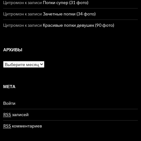
Цитромон
к записи
Попки супер (31 фото)
Цитромон
к записи
Зачетные попки (34 фото)
Цитромон
к записи
Красивые попки девушек (90 фото)
АРХИВЫ
А
р
х
и
в
МЕТА
ы
Войти
RSS
записей
RSS
комментариев