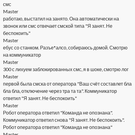
смс
Master
работаю, выстатил на занято. Она автоматически на
звонок или смс отвечает смской типа "Я занят. Не
беспокоить"
Master
ебус со станком. Разъе*алсо, собираюсь домой. Смотрю
на коммуникатор
Master
300 с лихуем заблокированных смс, я в шоке, смотрю лог
Master
первой была смска от оператора "Ваш счёт составлет бла
бла бла, отключение через тра та та". Коммуникатор
ответил "Я занят. Не беспокоить"
Master
Робот оператора ответил "Команда не опознана".
Коммуникатор ответил снова "Я занят. Не беспокоить".
Робот оператора ответил "Команда не опознана"
Master