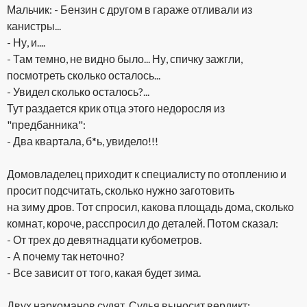
Мальчик: - Бензин с другом в гараже отливали из
канистры...
- Ну, и....
- Там темно, не видно было... Ну, спичку зажгли,
посмотреть сколько осталось...
- Увидел сколько осталось?...
Тут раздается крик отца этого недоросля из
"предбанника":
- Два квартала, б*ь, увидело!!!
Домовладелец приходит к специалисту по отоплению и
просит подсчитать, сколько нужно заготовить
на зиму дров. Тот спросил, какова площадь дома, сколько
комнат, короче, расспросил до деталей. Потом сказал:
- От трех до девятнадцати кубометров.
- А почему так неточно?
- Все зависит от того, какая будет зима.
Двух наркоманов судят. Судья выносит вердикт: