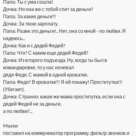
Папа: Ты с ума сошла!
Дочка: Но она же с тобой спит за деньги?
Папа: За какие деньги?!
Дочка: За твою зарплату.
Папа: Разве это деньги!.. Нет, она со мной - по любви. Я
надеюсь...
Дочка: Как и с дядей Федей?
Папа: Что? С каким еще дядей Федей?
Дочка: Из второго подъезда. Ну, когда ты был в
командировке, то у нас ночевал
дядя Федя. С мамой в одной кроватке.
Папа: Федя? В кроватке?! Я ей покажу! Проститутка!!!
(Убегает).
Дочка: Странно: какая же мама проститутка, если она с
дядей Федей не за деньги,
а по любви?...
Master
поставил на коммуникатор программу, фильтр звонков и