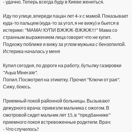
- удачно. Теперь всегда буду в Киеве жениться.
Иду по улице, впереди пацан лет 4-х с мамой. Показывает
куда-то пальцем (куда-то за угол, я не вижу) и бьется в
истерике: "МАМА! КУПИ ВЖЖЖ-ВЖЖЖ!!!" Мама со
странным выражением лица говорит что не купит.
Подхожу поближе и вижу за углом мужыка с бензопилой.
Истерика началась у меня
Купил сегодня, по дороге на работу, бутылку газировки
"Аquа Мinеrаlе".
Попил. Посмотрел на этикетку. Прочел "Ключи от рая".
Сижу, боюсь.
Приемный покой районной больницы. Вызывают
дежурного врача: привезли мальчика с ожогом. В
смотровой сидит мальчик лет 15, в "предбаннике"
приемного покоя встревоженные родители. Врач:
- Что случилось?