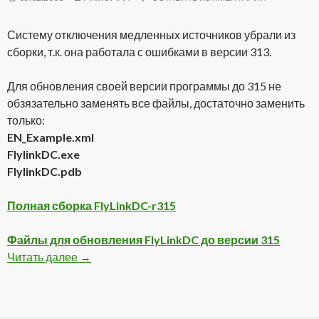
Систему отключения медленных источников убрали из
сборки, т.к. она работала с ошибками в версии 313.
Для обновления своей версии программы до 315 не
обзязательно заменять все файлы, достаточно заменить
только:
EN_Example.xml
FlylinkDC.exe
FlylinkDC.pdb
Полная сборка FlyLinkDC-r315
Файлы для обновления FlyLinkDC до версии 315
Читать далее
Вышла новая сборка FlyLinkDC-r315
→