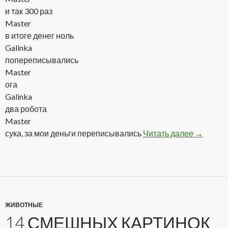
и так 300 раз
Master
в итоге денег ноль
Galinka
попереписывались
Master
ога
Galinka
два робота
Master
сука, за мои деньги переписывались
Читать далее
Подборк
→
ЖИВОТНЫЕ
14 СМЕШНЫХ КАРТИНОК