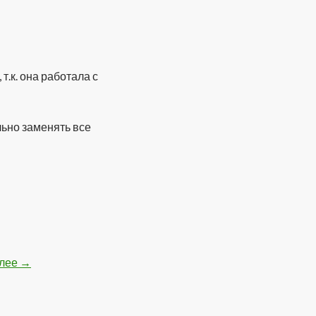
.к. она работала с
ьно заменять все
алее
Вышла новая сборка FlyLinkDC-r315
→