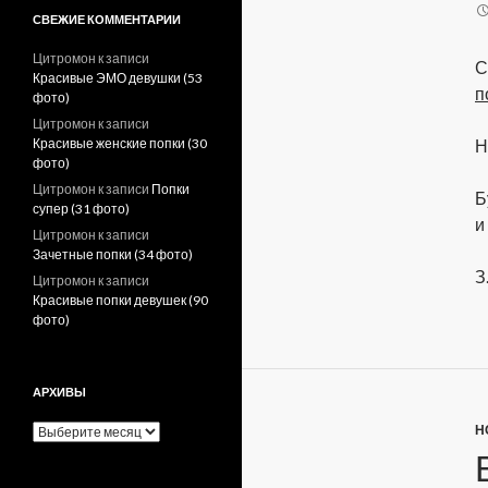
СВЕЖИЕ КОММЕНТАРИИ
Цитромон
к записи
С
Красивые ЭМО девушки (53
п
фото)
Цитромон
к записи
Красивые женские попки (30
Н
фото)
Цитромон
к записи
Попки
Б
супер (31 фото)
и
Цитромон
к записи
Зачетные попки (34 фото)
З
Цитромон
к записи
Красивые попки девушек (90
фото)
АРХИВЫ
Н
А
р
х