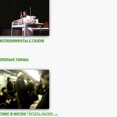
ксперименты с газом
рязные танцы
тжиг в метро
Читать далее
Подборка Видео 2
→