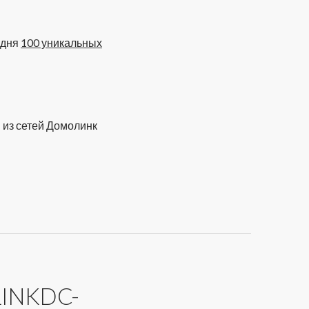
одня
100 уникальных
 из сетей Домолинк
INKDC-