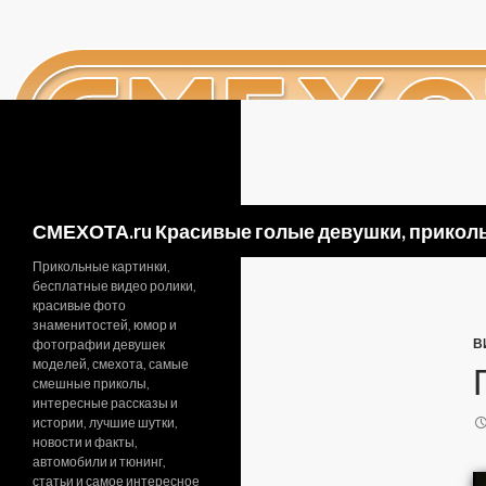
Поиск
СМЕХОТА.ru Красивые голые девушки, приколь
Прикольные картинки,
бесплатные видео ролики,
красивые фото
знаменитостей, юмор и
В
фотографии девушек
моделей, смехота, самые
смешные приколы,
интересные рассказы и
истории, лучшие шутки,
новости и факты,
автомобили и тюнинг,
статьи и самое интересное