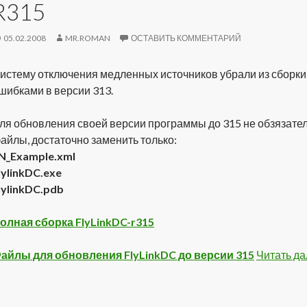
R315
05.02.2008
MR.ROMAN
ОСТАВИТЬ КОММЕНТАРИЙ
истему отключения медленных источников убрали из сборки, т
шибками в версии 313.
ля обновления своей версии программы до 315 не обзязател
айлы, достаточно заменить только:
N_Example.xml
lylinkDC.exe
lylinkDC.pdb
олная сборка FlyLinkDC-r315
айлы для обновления FlyLinkDC до версии 315
Читать д