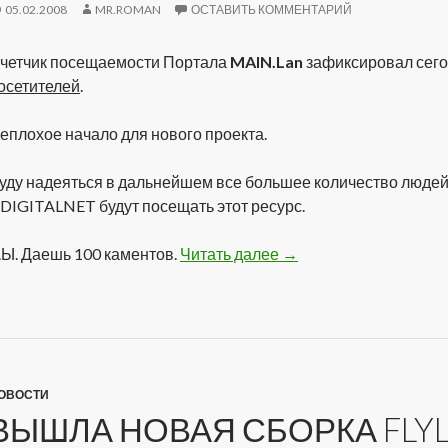
05.02.2008
MR.ROMAN
ОСТАВИТЬ КОММЕНТАРИЙ
четчик посещаемости Портала
MAIN.Lan
зафиксировал сег
осетителей
.
еплохое начало для нового проекта.
уду надеяться в дальнейшем все большее количество людей
 DIGITALNET будут посещать этот ресурс.
.Ы. Даешь 100 каментов.
Читать далее
100 Посетителей
→
ОВОСТИ
ВЫШЛА НОВАЯ СБОРКА FLYL