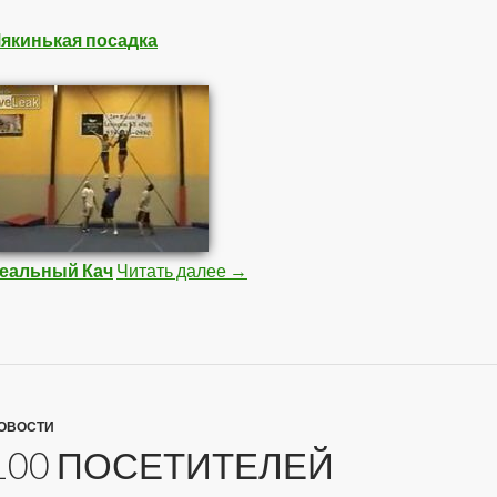
якинькая посадка
еальный Кач
Читать далее
Подборка Видео 1
→
ОВОСТИ
100 ПОСЕТИТЕЛЕЙ