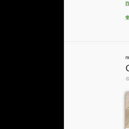
П
Ф
П