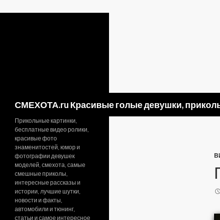
Поиск
СМЕХОТА.ru Красивые голые девушки, приколь
Прикольные картинки,
бесплатные видео ролики,
красивые фото
знаменитостей, юмор и
В
фотографии девушек
моделей, смехота, самые
смешные приколы,
интересные рассказы и
истории, лучшие шутки,
новости и факты,
автомобили и тюнинг,
статьи и самое интересное