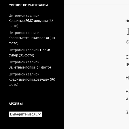
СВЕЖИЕ КОММЕНТАРИИ
Цитромон
к записи
Красивые ЭМО девушки (53
Н
фото)
Цитромон
к записи
Красивые женские попки (30
фото)
Цитромон
к записи
Попки
супер (31 фото)
С
Цитромон
к записи
п
Зачетные попки (34 фото)
Цитромон
к записи
Н
Красивые попки девушек (90
фото)
Б
и
АРХИВЫ
З
А
р
х