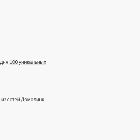
одня
100 уникальных
 из сетей Домолинк