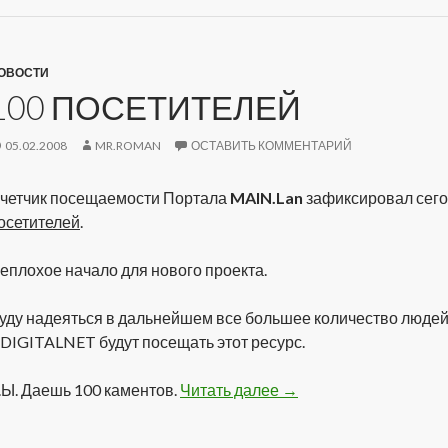
ОВОСТИ
100 ПОСЕТИТЕЛЕЙ
05.02.2008
MR.ROMAN
ОСТАВИТЬ КОММЕНТАРИЙ
четчик посещаемости Портала
MAIN.Lan
зафиксировал сег
осетителей
.
еплохое начало для нового проекта.
уду надеяться в дальнейшем все большее количество людей
 DIGITALNET будут посещать этот ресурс.
.Ы. Даешь 100 каментов.
Читать далее
100 Посетителей
→