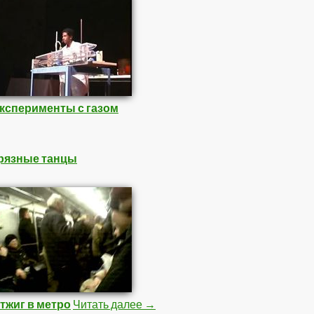
ксперименты с газом
рязные танцы
тжиг в метро
Читать далее
Подборка Видео 2
→