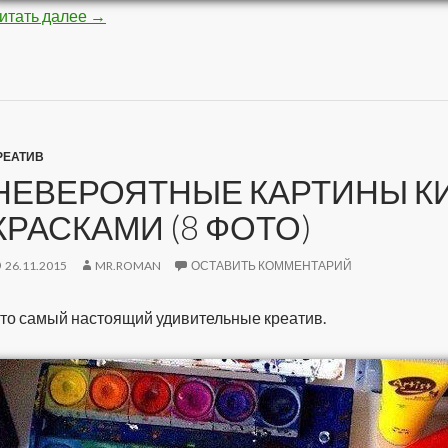
итать далее
Самые необычные будильники (10 фото)
→
РЕАТИВ
НЕВЕРОЯТНЫЕ КАРТИНЫ К
КРАСКАМИ (8 ФОТО)
26.11.2015
MR.ROMAN
ОСТАВИТЬ КОММЕНТАРИЙ
то самый настоящий удивительные креатив.