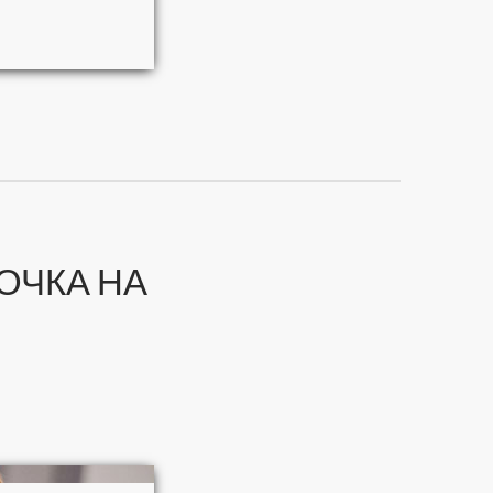
то)
ОЧКА НА