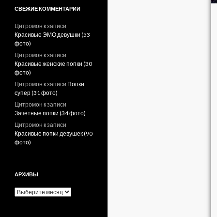
СВЕЖИЕ КОММЕНТАРИИ
Цитромон
к записи
Красивые ЭМО девушки (53
фото)
Цитромон
к записи
Красивые женские попки (30
фото)
Цитромон
к записи
Попки
супер (31 фото)
Цитромон
к записи
Зачетные попки (34 фото)
Цитромон
к записи
Красивые попки девушек (90
фото)
АРХИВЫ
А
р
х