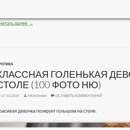
Читать далее
Невероятные картины кистью и красками (8 фо
→
РОТИКА
КЛАССНАЯ ГОЛЕНЬКАЯ ДЕВ
СТОЛЕ (100 ФОТО НЮ)
27.10.2015
MR.ROMAN
ОСТАВИТЬ КОММЕНТАРИЙ
расивая девочка позирует голышом на столе.