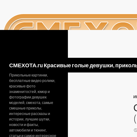
Поиск
СМЕХОТА.ru Красивые голые девушки, приколь
Прикольные картинки,
бесплатные видео ролики,
красивые фото
знаменитостей, юмор и
И
фотографии девушек
моделей, смехота, самые
смешные приколы,
интересные рассказы и
истории, лучшие шутки,
новости и факты,
автомобили и тюнинг,
статьи и самое интересное