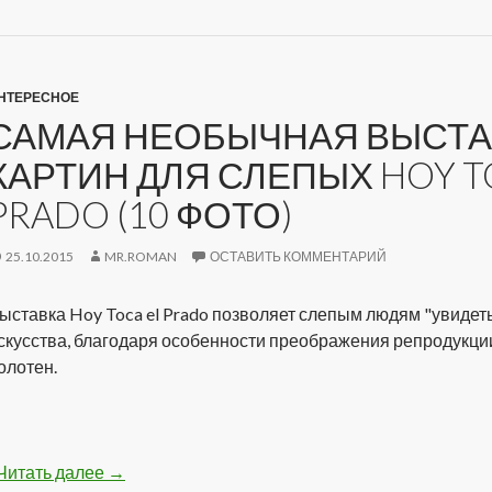
НТЕРЕСНОЕ
САМАЯ НЕОБЫЧНАЯ ВЫСТА
КАРТИН ДЛЯ СЛЕПЫХ HOY T
PRADO (10 ФОТО)
25.10.2015
MR.ROMAN
ОСТАВИТЬ КОММЕНТАРИЙ
ыставка Hoy Toca el Prado позволяет слепым людям "увидет
скусства, благодаря особенности преображения репродукци
олотен.
Читать далее
Самая необычная выставка картин для слепых H
→