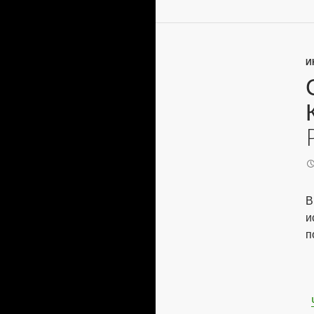
И
В
и
п