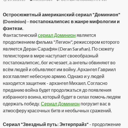
Остросюжетный американский сериал "Доминион"
(Dominion) - постапокалипсис в жанре мифологии и
фэнтези.
Фантастический
сериал Доминион
является
продолжением фильма "Легион", режиссером которого
является Деран Сарафян (Deran Sarafian). По сюжету
телеистории в мире наступает своеобразный
постапокалипсис, бог исчезает, а ангелы обвиняют во
всём людей и объявляют им войну. Архангел Гавриил
возглавляет небесную армию. Однако и у людей
находится защитник - архангел Михаил. Согласно
преданию война будет продолжаться до появления
избранного воина, который будет в силах помочь людям
одержать победу.
Сериал Доминион
погрузит вас в
атмосферу красочных битв и необычных сражений.
Сериал "Звездный путь: Энтерпрайз"
- продолжение