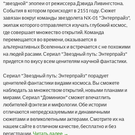
"звездной" эпопеи от режиссера Дэвида Ливингстона.
События в котором происходят в 2151 году. Сюжет
завязан вокруг команды звездолета NX-01 "Энтерпрайз",
экипаж которого отправляется изучать глубокий космос,
где совершает множество открытий. Команда
перемещается во времени, оказывается в
альтернативных Вселенных и встречается с не похожими
на людей расами. Сериал "Звездный путь: Энтерпрайз"
придется по вкусу всем ценителям научной фантастики.
Сериал "Звездный путь: Энтерпрайз" порадует
ценителей фантастики видами космоса. Вы сможете
наблюдать за множеством открытий, новыми планами и
мирами. Сериал "Доминион" сможет впечатлить
любителей фэнтези и мифологии. Обе истории
отличаются непредсказуемыми и динамичными
сюжетами и великолепными актерами. Смотрите их на
нашем сайте в отличном качестве, бесплатно и без
регистрации.
Читать далее
Сериал Звездный путь: Энтерп
→