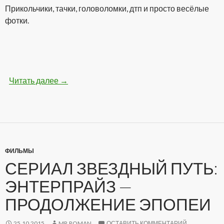
Прикольчики, тачки, головоломки, дтп и просто весёлые
фотки.
Читать далее
Бодрые картинки (28 фото)
→
ФИЛЬМЫ
СЕРИАЛ ЗВЕЗДНЫЙ ПУТЬ:
ЭНТЕРПРАЙЗ —
ПРОДОЛЖЕНИЕ ЭПОПЕИ
25.10.2015
MR.ROMAN
ОСТАВИТЬ КОММЕНТАРИЙ