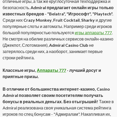
отличные игры, а так же круглосуточная техподдержка и
безопасность.
Admiral предлагает онлайн игры только
известных брендов - "Belatra", "Игрософт", "Playtech".
Среди них
Crazy Monkey
,
Fruit Cocktail
,
Sharky
и другие
популярные слоты и автоматы. Например среди игроков
большой популярностью пользуются
игры аппараты 777
.
Не смотря на обилие различных сервисов онлайн-казино
(Джекпот, Слотомания),
Admiral Casino Club
не
затерялось среди них, а наоборот, занимает первые
строки рейтинга.
Классные игры,
Аппараты 777
- лучший досуг и
приятные призы.
В отличии от большинства интернет-казино, Casino
Admiral позволяет своим посетителям получать
бонусы в реальных деньгах. Без отыгрышей!
Также в
Admiral реализована своя уникальная система рейтинга
игроков по спец бонусам - "Адмиралам". Накапливая их,