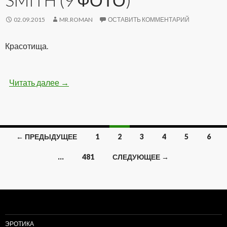
SMITH (9 ФОТО)
02.09.2015
MR.ROMAN
ОСТАВИТЬ КОММЕНТАРИЙ
Красотища.
Читать далее
Удивительные картины от Jeffrey Smith (9 фо
→
← ПРЕДЫДУЩЕЕ
1
2
3
4
5
6
Навигация
…
481
СЛЕДУЮЩЕЕ →
по
записям
ЭРОТИКА