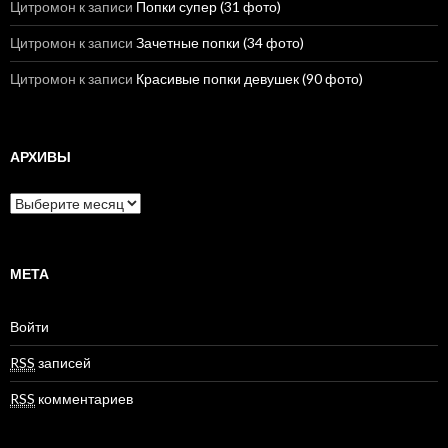
Цитромон
к записи
Попки супер (31 фото)
Цитромон
к записи
Зачетные попки (34 фото)
Цитромон
к записи
Красивые попки девушек (90 фото)
АРХИВЫ
А
р
х
и
в
МЕТА
ы
Войти
RSS
записей
RSS
комментариев