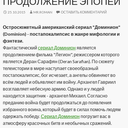
ПРОДОЛЖЕНИЕ ЭПОПЕИ
25.10.2015
MR.ROMAN
ОСТАВИТЬ КОММЕНТАРИЙ
Остросюжетный американский сериал "Доминион"
(Dominion) - постапокалипсис в жанре мифологии и
фэнтези.
Фантастический
сериал Доминион
является
продолжением фильма "Легион", режиссером которого
является Деран Сарафян (Deran Sarafian). По сюжету
телеистории в мире наступает своеобразный
постапокалипсис, бог исчезает, а ангелы обвиняют во
всём людей и объявляют им войну. Архангел Гавриил
возглавляет небесную армию. Однако и у людей
находится защитник - архангел Михаил. Согласно
преданию война будет продолжаться до появления
избранного воина, который будет в силах помочь людям
одержать победу.
Сериал Доминион
погрузит вас в
атмосферу красочных битв и необычных сражений.