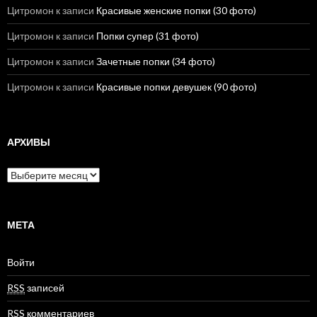
Цитромон
к записи
Красивые женские попки (30 фото)
Цитромон
к записи
Попки супер (31 фото)
Цитромон
к записи
Зачетные попки (34 фото)
Цитромон
к записи
Красивые попки девушек (90 фото)
АРХИВЫ
А
р
х
и
в
МЕТА
ы
Войти
RSS
записей
RSS
комментариев