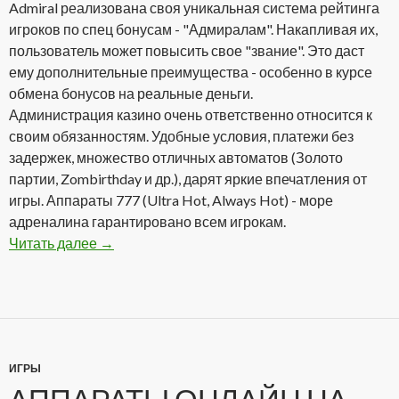
Admiral реализована своя уникальная система рейтинга
игроков по спец бонусам - "Адмиралам". Накапливая их,
пользователь может повысить свое "звание". Это даст
ему дополнительные преимущества - особенно в курсе
обмена бонусов на реальные деньги.
Администрация казино очень ответственно относится к
своим обязанностям. Удобные условия, платежи без
задержек, множество отличных автоматов (Золото
партии, Zombirthday и др.), дарят яркие впечатления от
игры. Аппараты 777 (Ultra Hot, Always Hot) - море
адреналина гарантировано всем игрокам.
Читать далее
Admiral Casino Club — один из лидеров онлай
→
ИГРЫ