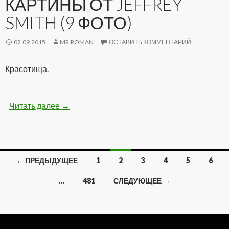
КАРТИНЫ ОТ JEFFREY
SMITH (9 ФОТО)
02.09.2015
MR.ROMAN
ОСТАВИТЬ КОММЕНТАРИЙ
Красотища.
Читать далее
Удивительные картины от Jeffrey Smith (9 фо
→
← ПРЕДЫДУЩЕЕ
1
2
3
4
5
6
Навигация
…
481
СЛЕДУЮЩЕЕ →
по
записям