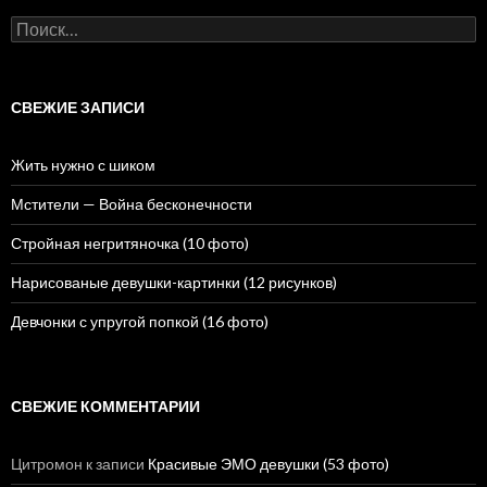
Н
а
й
т
и
СВЕЖИЕ ЗАПИСИ
:
Жить нужно с шиком
Мстители — Война бесконечности
Стройная негритяночка (10 фото)
Нарисованые девушки-картинки (12 рисунков)
Девчонки с упругой попкой (16 фото)
СВЕЖИЕ КОММЕНТАРИИ
Цитромон
к записи
Красивые ЭМО девушки (53 фото)