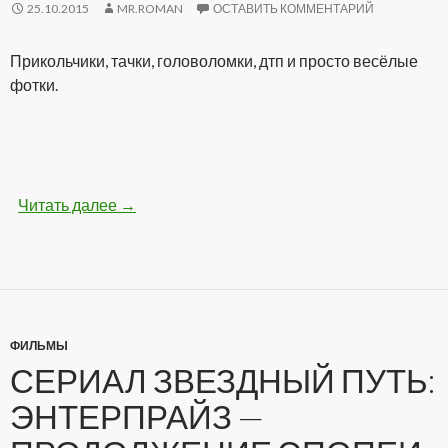
25.10.2015
MR.ROMAN
ОСТАВИТЬ КОММЕНТАРИЙ
Прикольчики, тачки, головоломки, дтп и просто весёлые
фотки.
Читать далее
Бодрые картинки (28 фото)
→
ФИЛЬМЫ
СЕРИАЛ ЗВЕЗДНЫЙ ПУТЬ:
ЭНТЕРПРАЙЗ —