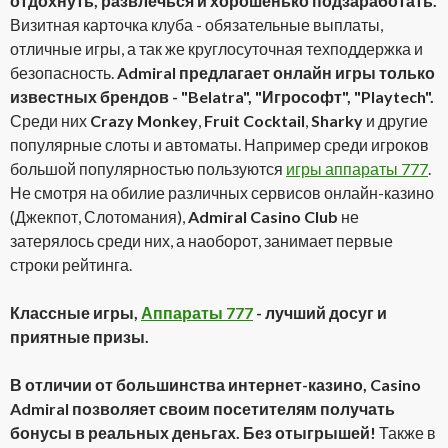
отдохнуть, развлечься и хорошенько подзаработать.
Визитная карточка клуба - обязательные выплаты,
отличные игры, а так же круглосуточная техподдержка и
безопасность.
Admiral предлагает онлайн игры только
известных брендов - "Belatra", "Игрософт", "Playtech".
Среди них
Crazy Monkey
,
Fruit Cocktail
,
Sharky
и другие
популярные слоты и автоматы. Например среди игроков
большой популярностью пользуются
игры аппараты 777
.
Не смотря на обилие различных сервисов онлайн-казино
(Джекпот, Слотомания),
Admiral Casino Club
не
затерялось среди них, а наоборот, занимает первые
строки рейтинга.
Классные игры,
Аппараты 777
- лучший досуг и
приятные призы.
В отличии от большинства интернет-казино, Casino
Admiral позволяет своим посетителям получать
бонусы в реальных деньгах. Без отыгрышей!
Также в