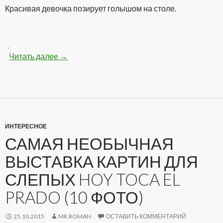
Красивая девочка позирует голышом на столе.
Читать далее
Классная голенькая девочка на столе (100 
→
ИНТЕРЕСНОЕ
САМАЯ НЕОБЫЧНАЯ
ВЫСТАВКА КАРТИН ДЛЯ
СЛЕПЫХ HOY TOCA EL
PRADO (10 ФОТО)
25.10.2015
MR.ROMAN
ОСТАВИТЬ КОММЕНТАРИЙ