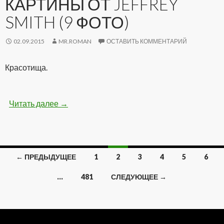
КАРТИНЫ ОТ JEFFREY
SMITH (9 ФОТО)
02.09.2015
MR.ROMAN
ОСТАВИТЬ КОММЕНТАРИЙ
Красотища.
Читать далее
Удивительные картины от Jeffrey Smith (9 фо
→
← ПРЕДЫДУЩЕЕ
1
2
3
4
5
6
Навигация
…
481
СЛЕДУЮЩЕЕ →
по
записям