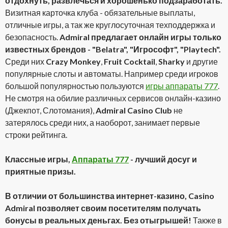
отдохнуть, развлечься и хорошенько подзаработать.
Визитная карточка клуба - обязательные выплаты,
отличные игры, а так же круглосуточная техподдержка и
безопасность.
Admiral предлагает онлайн игры только
известных брендов - "Belatra", "Игрософт", "Playtech".
Среди них
Crazy Monkey
,
Fruit Cocktail
,
Sharky
и другие
популярные слоты и автоматы. Например среди игроков
большой популярностью пользуются
игры аппараты 777
.
Не смотря на обилие различных сервисов онлайн-казино
(Джекпот, Слотомания),
Admiral Casino Club
не
затерялось среди них, а наоборот, занимает первые
строки рейтинга.
Классные игры,
Аппараты 777
- лучший досуг и
приятные призы.
В отличии от большинства интернет-казино, Casino
Admiral позволяет своим посетителям получать
бонусы в реальных деньгах. Без отыгрышей!
Также в