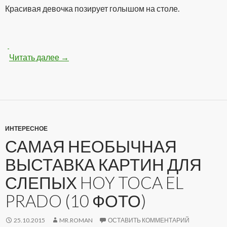
Красивая девочка позирует голышом на столе.
Читать далее
Классная голенькая девочка на столе (100 
→
ИНТЕРЕСНОЕ
САМАЯ НЕОБЫЧНАЯ
ВЫСТАВКА КАРТИН ДЛЯ
СЛЕПЫХ HOY TOCA EL
PRADO (10 ФОТО)
25.10.2015
MR.ROMAN
ОСТАВИТЬ КОММЕНТАРИЙ