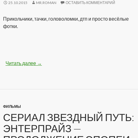
25.10.2015
MR.ROMAN
ОСТАВИТЬ КОММЕНТАРИЙ
Прикольчики, тачки, головоломки, дтп и просто весёлые
фотки.
Читать далее
Бодрые картинки (28 фото)
→
ФИЛЬМЫ
СЕРИАЛ ЗВЕЗДНЫЙ ПУТЬ:
ЭНТЕРПРАЙЗ —