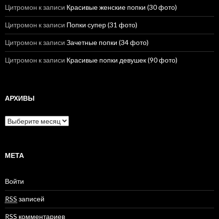
Цитромон
к записи
Красивые женские попки (30 фото)
Цитромон
к записи
Попки супер (31 фото)
Цитромон
к записи
Зачетные попки (34 фото)
Цитромон
к записи
Красивые попки девушек (90 фото)
АРХИВЫ
А
р
х
и
в
МЕТА
ы
Войти
RSS
записей
RSS
комментариев