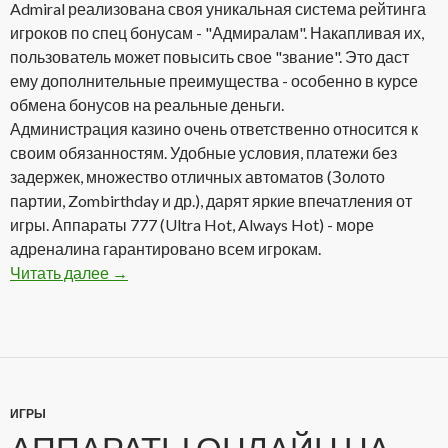
Admiral реализована своя уникальная система рейтинга
игроков по спец бонусам - "Адмиралам". Накапливая их,
пользователь может повысить свое "звание". Это даст
ему дополнительные преимущества - особенно в курсе
обмена бонусов на реальные деньги.
Администрация казино очень ответственно относится к
своим обязанностям. Удобные условия, платежи без
задержек, множество отличных автоматов (Золото
партии, Zombirthday и др.), дарят яркие впечатления от
игры. Аппараты 777 (Ultra Hot, Always Hot) - море
адреналина гарантировано всем игрокам.
Читать далее
Admiral Casino Club — один из лидеров онлай
→
ИГРЫ