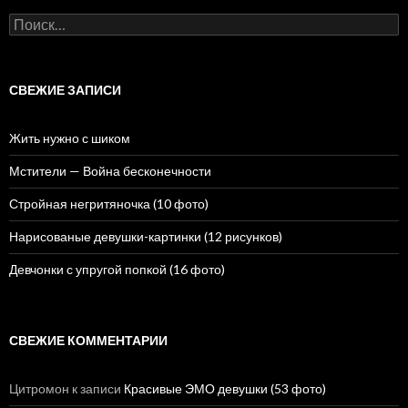
Н
а
й
т
и
СВЕЖИЕ ЗАПИСИ
:
Жить нужно с шиком
Мстители — Война бесконечности
Стройная негритяночка (10 фото)
Нарисованые девушки-картинки (12 рисунков)
Девчонки с упругой попкой (16 фото)
СВЕЖИЕ КОММЕНТАРИИ
Цитромон
к записи
Красивые ЭМО девушки (53 фото)