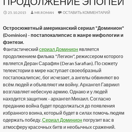
ПРОДОЛЖЕНИЕ ЭПОПЕИ
25.10.2015
MR.ROMAN
ОСТАВИТЬ КОММЕНТАРИЙ
Остросюжетный американский сериал "Доминион"
(Dominion) - постапокалипсис в жанре мифологии и
фэнтези.
Фантастический
сериал Доминион
является
продолжением фильма "Легион", режиссером которого
является Деран Сарафян (Deran Sarafian). По сюжету
телеистории в мире наступает своеобразный
постапокалипсис, бог исчезает, а ангелы обвиняют во
всём людей и объявляют им войну. Архангел Гавриил
возглавляет небесную армию. Однако и у людей
находится защитник - архангел Михаил. Согласно
преданию война будет продолжаться до появления
избранного воина, который будет в силах помочь людям
одержать победу.
Сериал Доминион
погрузит вас в
атмосферу красочных битв и необычных сражений.