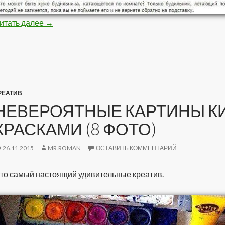
итать далее
Самые необычные будильники (10 фото)
→
РЕАТИВ
НЕВЕРОЯТНЫЕ КАРТИНЫ К
КРАСКАМИ (8 ФОТО)
26.11.2015
MR.ROMAN
ОСТАВИТЬ КОММЕНТАРИЙ
то самый настоящий удивительные креатив.