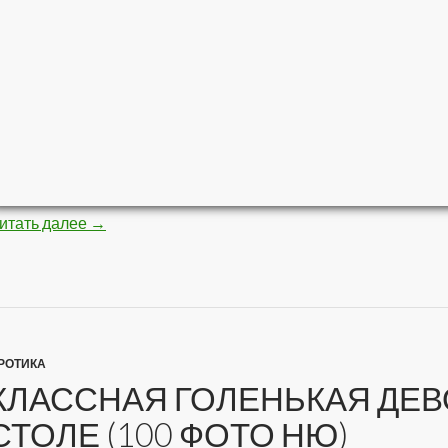
итать далее
Невероятные картины кистью и красками (8 фот
→
РОТИКА
КЛАССНАЯ ГОЛЕНЬКАЯ ДЕВ
СТОЛЕ (100 ФОТО НЮ)