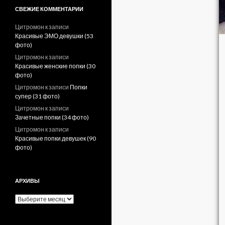
СВЕЖИЕ КОММЕНТАРИИ
Цитромон
к записи
Красивые ЭМО девушки (53
фото)
Цитромон
к записи
Красивые женские попки (30
фото)
Цитромон
к записи
Попки
супер (31 фото)
Цитромон
к записи
Зачетные попки (34 фото)
Цитромон
к записи
Красивые попки девушек (90
фото)
АРХИВЫ
А
р
х