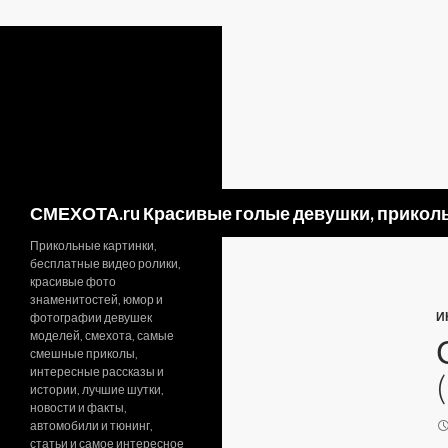
Поиск
СМЕХОТА.ru Красивые голые девушки, приколь
Прикольные картинки,
бесплатные видео ролики,
красивые фото
знаменитостей, юмор и
И
фотографии девушек
моделей, смехота, самые
смешные приколы,
интересные рассказы и
истории, лучшие шутки,
новости и факты,
автомобили и тюнинг,
статьи и самое интересное