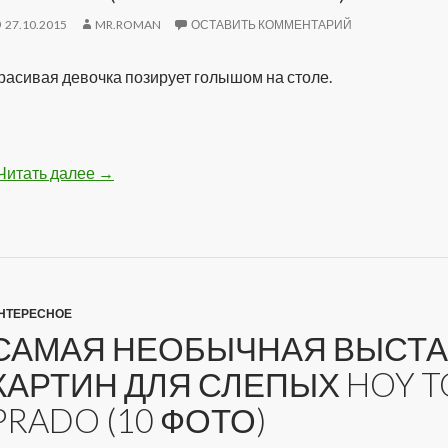
27.10.2015
MR.ROMAN
ОСТАВИТЬ КОММЕНТАРИЙ
расивая девочка позирует голышом на столе.
Читать далее
Классная голенькая девочка на столе (100 фот
→
НТЕРЕСНОЕ
САМАЯ НЕОБЫЧНАЯ ВЫСТА
КАРТИН ДЛЯ СЛЕПЫХ HOY T
PRADO (10 ФОТО)